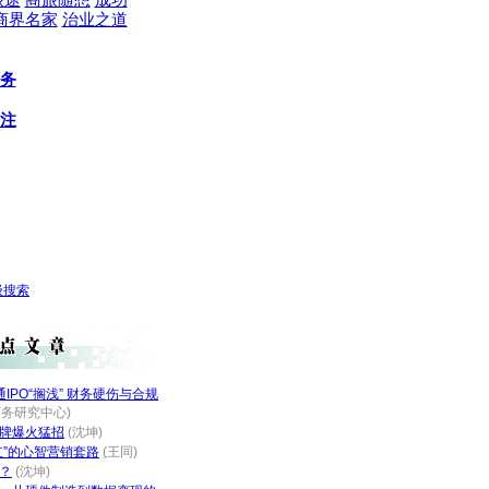
旅途
商旅随想
成功
商界名家
治业之道
务
注
级搜索
通IPO“搁浅” 财务硬伤与合规
商务研究中心)
牌爆火猛招
(沈坤)
红”的心智营销套路
(王同)
？
(沈坤)