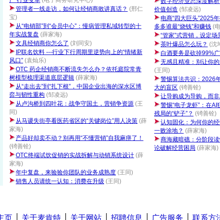
严 行业变革
(电子商务研究中心)
数字经济业态深度解析
管理者一线走访，如何让经销商敢讲真话？
(邢仁
价值创造
(邹凌远)
宝)
电商“四大巨头”2025
从“电销部”到“会员中心”：慢病管理私域转型的十
多多谁最“烧钱”和赚钱
(
年实战复盘
(薛家海)
“管家”式营销，设定场
文具经销商你怎么了
(刘同安)
茶叶爆品怎么玩？
(沈
IP联名饮料 ---行业下行周期里逆势向上的“情绪新
白酒要务是砍掉99%
风口”
(袁灿乐)
无感且精准：别让你的
OTC 药企经销商不断流失怎么办？依托庭院常青
(王同)
树模型梳理渠道底层逻辑
(薛家海)
警惕算法共识：2026
从“走出去”到“扎下根”，中国企业出海的深水区博
大的盲区
(锜善铨)
弈与韧性重构
(邹凌远)
让导购成为导购，而非
从卢沟桥到四叶花：战争守国土，营销争资源
(王
警惕“电子龙虾”：在A
同)
残局的“铲子”？
(锜善铨)
从马谡失街亭看医药省区的“关键岗位”用人决策
(薛
认知固化：为何你的经
家海)
一败涂地？
(薛家海)
产品好却卖不动？别再用“不懂营销”自我麻痹了！
商海藏暗礁：分阶段读
(锜善铨)
论破解经营困局
(薛家海)
OTC终端试饮促销的实战拆解与动销系统设计
(薛
家海)
年中复盘，来验验你团队的业务成熟度
(王同)
销售人员请统一认知：消费在升级
(王同)
主页
│
关于麦肯特
│
关于网站
│
招聘信息
│
广告服务
│
联系方