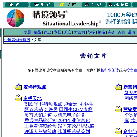
专题
|
精品
|
行业
|
专栏
|
关注
|
新营销
|
战略
|
策略
|
实务
|
案例
|
品牌
中国营销传播网
> 文库
营 销 文 库
在下面你可以按栏目阅读所有文章，你也可以
按行业阅读
或者
按文
麦肯特观点
新营销
新视
网络
专栏天地
刘欣光
科特勒观点
卢泰宏
乔远生
阿奇营销
金焕民
田同生CRM专栏
营销案
奥雷营销之道
罗树忠电子商务
个案
乔远生品牌研究
李翔企业信息化
库
成
王蓁看连锁经营
翁向东论品牌战略
许泽人营销策略
张继明营销策划
企业与