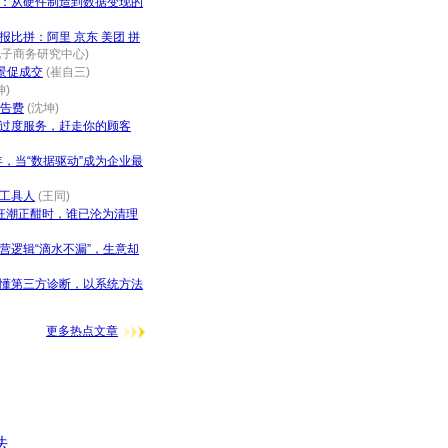
：从硬件制造到数据变现的
年报比拼：阿里 京东 美团 拼
电子商务研究中心)
景促成交
(崔自三)
坤)
广告费
(沈坤)
过度服务，赶走你的顾客
年，当“数据驱动”成为企业最
工具人
(王同)
I狂潮正酣时，谁已沦为清理
营逻辑“滴水不漏”，生意却
懂第三方诊断，以系统方法
更多热点文章
法