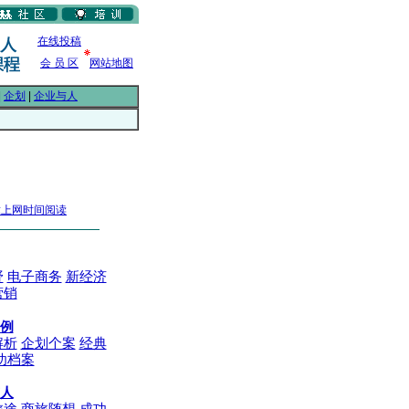
在线投稿
会 员 区
网站地图
|
企划
|
企业与人
章上网时间阅读
野
电子商务
新经济
营销
例
解析
企划个案
经典
功档案
人