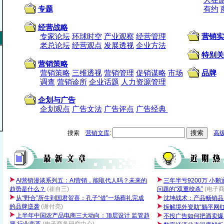
人在
专题
有约
经营战略
专家论坛
环球时空
产业观察
经营管理
营销实
老总论坛
经营观点
发展透视
企业方法
特别关
营销策略
营销策略
三维透视
营销管理
促销谋略
市场
品牌
调查
营销诊所
企业话题
人力资源管理
企划与广告
企划观点
广告文法
广告评点
广告经典
搜索
营销文库
:
高
AI营销漫谈系列五：AI营销，能取代人吗？未来的
三年半亏9200万 小鹅
趋势是什么？
(崔自三)
问题的“双重绞杀”
(电子
从“野合”所生到国君贺喜：孔子“借”一场葬礼完成
沈坤战术：产品畅销品
的品牌逆袭
(谢付亮)
拆解境外资助“躺平网
上半年中国农产品电商三大动向：顶层设计 监管趋
不投广告如何把酒卖爆