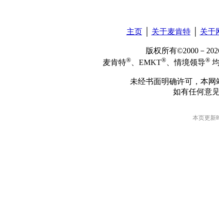
主页
│
关于麦肯特
│
关于
版权所有©2000－2
®
®
®
麦肯特
、EMKT
、情境领导
均
未经书面明确许可，本网
如有任何意
本页更新时间: