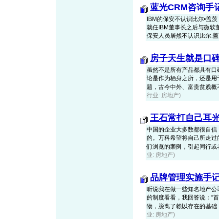
蓝光CRM咨询手
IBM的保安不认识比尔•盖茨
就任IBM董事长之后与微软
保安人员居然不认识比尔.盖茨，
房子天生就是口
虽然不是所有产品都具有口
论是作为栖身之所，还是用
题，古今中外、富贵贫贱概不例
行业: 房地产)
王石常打自己耳
中国的企业大多数都很自信
的。万科希望将自己所走过
们浏览的案例，引起同行或者非
业: 房地产)
品牌管理实施手
听说我在做一些知名地产公
的制度看看，我回答说：“
物，脱离了赖以存在的基础，你
业: 房地产)