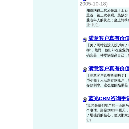
2005-10-18)
知道纳得工房还是源于王石于
重游，第三次参观。虽缺少
受老年人的状态；坐上轮椅感受
业: 其它)
满意客户真有价
【关了网站就没人投诉你了
样”，然而，他们却在企业
确实是一种尽快提高自己，缩小相
满意客户真有价
【满意客户真有价值吗？】
币小额个人活期存款账户，即
存款利率。这么做的结果是：500
蓝光CRM咨询手
“蓝光是成都地产的一匹黑马
个电话。那是2003年夏
了增强我的信心，他说那家公司在
它)