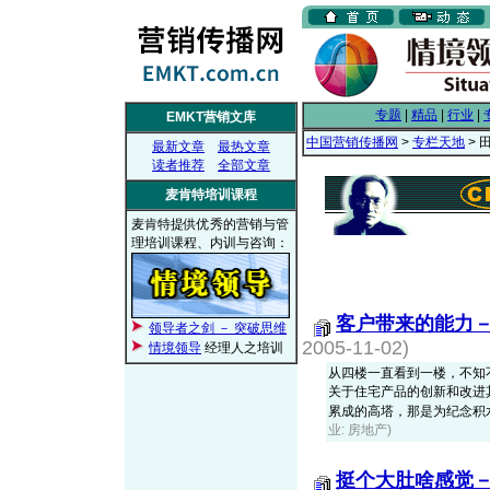
专题
|
精品
|
行业
|
EMKT营销文库
中国营销传播网
>
专栏天地
> 
最新文章
最热文章
读者推荐
全部文章
麦肯特培训课程
麦肯特提供优秀的营销与管
理培训课程、内训与咨询：
客户带来的能力
领导者之剑 － 突破思维
2005-11-02)
情境领导
经理人之培训
从四楼一直看到一楼，不知
关于住宅产品的创新和改进
累成的高塔，那是为纪念积水综合
业: 房地产)
挺个大肚啥感觉