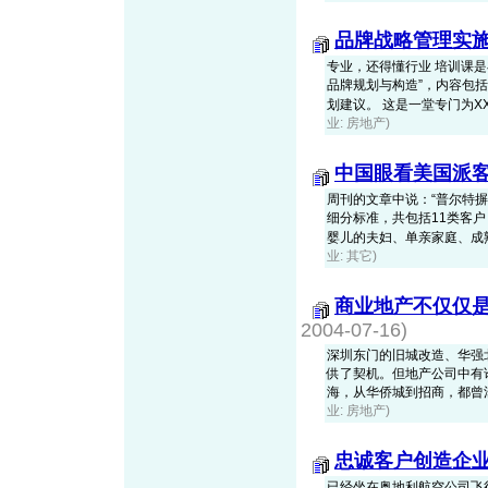
品牌战略管理实
专业，还得懂行业 培训课是
品牌规划与构造”，内容包
划建议。 这是一堂专门为XX集
业: 房地产)
中国眼看美国派
周刊的文章中说：“普尔特
细分标准，共包括11类客
婴儿的夫妇、单亲家庭、成熟家
业: 其它)
商业地产不仅仅是
2004-07-16)
深圳东门的旧城改造、华强
供了契机。但地产公司中有
海，从华侨城到招商，都曾涉足
业: 房地产)
忠诚客户创造企
已经坐在奥地利航空公司飞