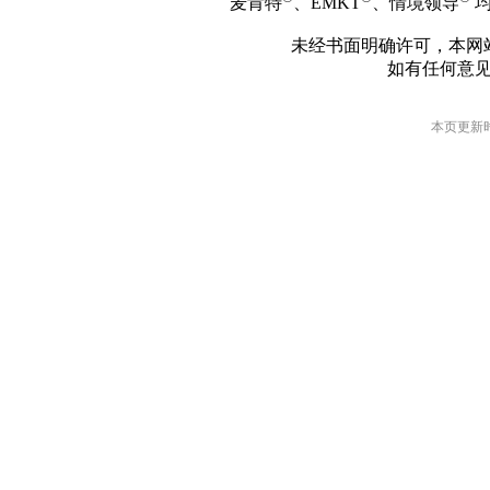
麦肯特
、EMKT
、情境领导
均
未经书面明确许可，本网
如有任何意
本页更新时间: