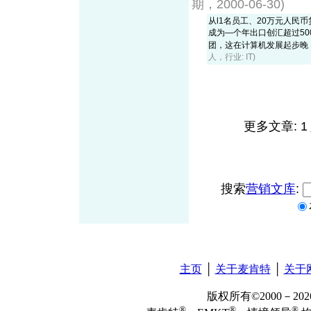
期，2000-06-30)
从l1名员工、20万元人民
成为—个年出口创汇超过5
团，这在计算机发展起步晚，相
人，行业: IT)
更多文章: 1
搜索
营销文库
:
主页
│
关于麦肯特
│
关于
版权所有©2000－2
®
®
®