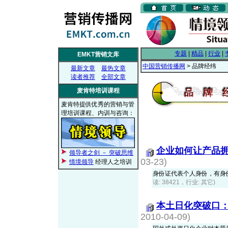
专题
|
精品
|
行业
|
EMKT营销文库
中国营销传播网
> 品牌经纬
最新文章
最热文章
读者推荐
全部文章
麦肯特培训课程
麦肯特提供优秀的营销与管
理培训课程、内训与咨询：
企业如何让产品
领导者之剑 － 突破思维
03-23)
情境领导
经理人之培训
身份证代表个人身份，有身
读: 38421，行业: 其它)
本土日化突破口：
2010-04-09)