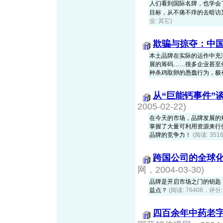
人们看到国际名牌，也学会
目标，从不痛不痒的去暗访某些
业: 其它)
欺骗与掠夺：中
本土品牌在实际的运作中充
展的筹码……很多企业甚至
种杀鸡取卵的愚蠢行为，极
从“巨能钙事件”
2005-02-22)
在今天的市场，品牌发展的
掌握了大量可利用资源来行
品牌的竞争力！
(阅读: 35
跨国公司的全球
网，2004-03-30)
品牌是开启市场之门的钥匙
益点？
(阅读: 76408，评分:
四百余年中药老字