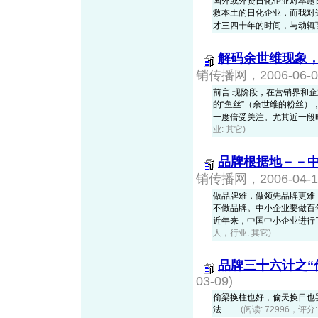
国外或外资日化企业对本题
救本土的日化企业，而我对
才三四十年的时间，与动辄百年
解码余世维现象
销传播网，2006-06-0
前言 现阶段，在营销界和
的“鱼丝”（余世维的粉丝
一度倍受关注。尤其近一段时间有
业: 其它)
品牌根据地－－
销传播网，2006-04-1
做品牌难，做领先品牌更难
不做品牌。中小企业要做百
近年来，中国中小企业进行了一
人，行业: 其它)
品牌三十六计之“
03-09)
偷梁换柱也好，偷天换日也
法……
(阅读: 72996，评分: