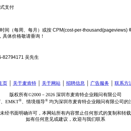
式支付
（每周、每月）或按 CPM(cost-per-thousand(pageview
式，具体价格敬请垂询！
82794171 吴先生
主页
│
关于麦肯特
│
关于网站
│
招聘信息
│
广告服务
│
联系方
版权所有©2000－2026 深圳市麦肯特企业顾问有限公司
®
®
®
、EMKT
、情境领导
均为深圳市麦肯特企业顾问有限公司的
未经书面明确许可，本网站所有内容禁止任何形式的复制和转载
如有任何意见或建议，欢迎与我们联系