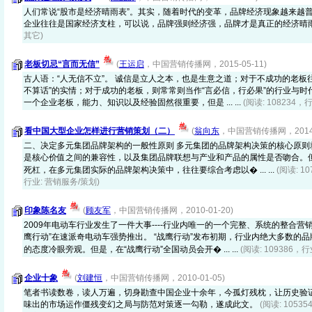
人们常说“股市是经济晴雨表”。其实，随着时代的变革，品牌经济现象越来越
企业往往是国家经济支柱，可以说，品牌强则经济强，品牌才是真正的经济晴
其它)
老板切忌“言而无信”
(
王运启
，中国营销传播网，2015-05-11)
古人语：“人无信不立”。 诚信是立人之本，也是生意之道；对于不成功的老板
不算话”的实情；对于成功的老板，则常常则当作“言必信，行必果”的行业与时
一个企业老板，能力、知识以及经验固然很重要，但是 ... ...
(阅读: 108234，
看中国大型企业怎样进行营销策划（二）
(
翁向东
，中国营销传播网，2014-0
二、决定多元集团品牌架构的一般性原则 多元集团的品牌架构决策的核心原则
是核心价值之间的兼容性，以及集团品牌联想与产业和产品的属性是否吻合。
死杠，在多元集团实际的品牌架构决策中，往往要综合考虑以� ... ...
(阅读: 1
行业: 营销服务/策划)
印象陈名友
(
顾友军
，中国营销传播网，2010-01-20)
2009年电动车行业发生了一件大事----行业内唯一的一个完整、系统的整合营销From
鹰行动”在速派奇电动车强势推出。 “战鹰行动”发布初期，行业内绝大多数的
的态度冷眼旁观。但是，在“战鹰行动”全国动员会开� ... ...
(阅读: 109386，行
企业十象
(
刘建恒
，中国营销传播网，2010-01-05)
笔者书读数卷，读人万遍，切身勘查中国企业十余年，今孤灯残枕，让历史验
味出的市场运作僵残变幻之局与防范对策逐一勾勒，遂成此文。
(阅读: 1053