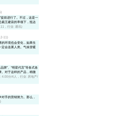
)
考察”提前进行了。不过，这是一
总裁王建宙的率领下，抵达
3111，行业: 通讯)
-11)
球的环境也会变化，如果生
一定会连累人类。气候变暖
品牌”、“明星代言”等各式各
牌。对于这样的产品，稍微
: 4.00分/4人，行业: 房地产/
争对手的营销努力。那么，
)