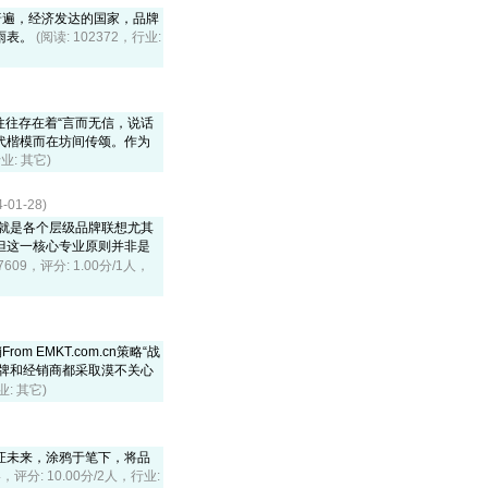
普遍，经济发达的国家，品牌
雨表。
(阅读: 102372，行业:
往往存在着“言而无信，说话
代楷模而在坊间传颂。作为
行业: 其它)
1-28)
就是各个层级品牌联想尤其
但这一核心专业原则并非是
07609，评分: 1.00分/1人，
 EMKT.com.cn策略“战
品牌和经销商都采取漠不关心
业: 其它)
证未来，涂鸦于笔下，将品
54，评分: 10.00分/2人，行业: