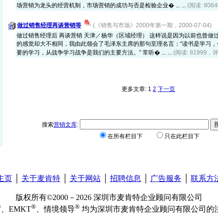
场营销为龙头的经营机制，市场营销的成功与否是检验企业� ... ...
(阅读: 806
做过销售经理再谈营销等
(《销售与市场》2000年第一期，2000-07-04)
做过销售经理后 再谈营销 天津／杨华（区域经理） 这样说是因为以前也曾做
的感觉却大不相同，我由此领会了毛泽东主席的那句至理名言：“读书是学习
要的学习，从战争学习战争是我们的主要方法。” 常听� ... ...
(阅读: 81999，评
更多文章: 1
2
下一页
搜索
营销文库
:
在所有栏目下
只在此栏目下
主页
│
关于麦肯特
│
关于网站
│
招聘信息
│
广告服务
│
联系方
版权所有©2000－2026 深圳市麦肯特企业顾问有限公司
®
®
®
、EMKT
、情境领导
均为深圳市麦肯特企业顾问有限公司的