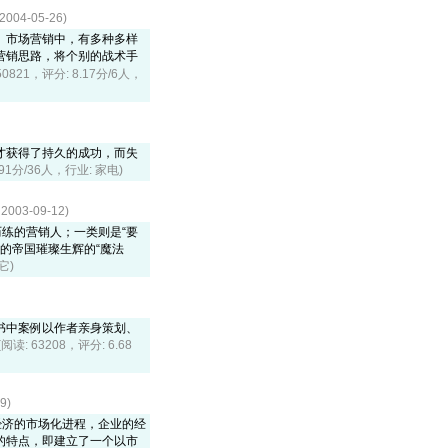
4-05-26)
。市场营销中，有多种多样
营销思路，将个别的战术手
50821，评分: 8.17分/6人，
才获得了持久的成功，而失
.91分/36人，行业: 家电)
3-09-12)
练的营销人；一类则是“要
的帝国璀璨生辉的“魔法
它)
书中案例以作者亲身策划、
(阅读: 63208，评分: 6.68
9)
经济的市场化进程，企业的经
的特点，即建立了一个以市