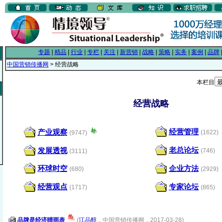
专题
|
精品
|
行业
|
专栏
|
关注
|
新营销
|
战略
|
策略
|
实务
|
案例
|
品牌
中国营销传播网
> 经营战略
本栏目
经营战略
经营管理
产业观察
(1622)
(9747)
老总论坛
发展透视
(746)
(3111)
环球时空
企业方法
(680)
(2929)
经营观点
专家论坛
(1717)
(865)
品牌是经济晴雨表
(
江品醇
，中国营销传播网，2017-03-28)