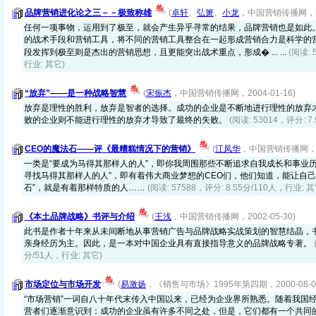
品牌营销进化论之三－－极致称雄
(
卓轩
、
弘箫
、
小龙
，中国营销传播网，200
任何一项事物，运用到了极至，就会产生异乎寻常的结果，品牌营销也是如此
的战术手段和营销工具，将不同的营销工具整合在一起形成营销合力是科学的
段发挥到极至则是杰出的营销思想，且更能突出战术重点，形成� ... ...
(阅读: 
行业: 其它)
“放弃”——是一种战略智慧
(
宋振杰
，中国营销传播网，2004-01-16)
放弃是理性的胜利，放弃是智者的选择。成功的企业是不断地进行理性的放弃
败的企业则不能进行理性的放弃才导致了最终的失败。
(阅读: 53014，评分: 7
CEO的魔法石——评《最糟糕情况下的营销》
(
江凤华
，中国营销传播网，200
一类是“要成为马得其那样人的人”，即你我周围那些不断追求自我成长和事业历
寻找马得其那样人的人”，即有着伟大商业梦想的CEO们，他们知道，能让自己
石”，就是有着那样特质的人……
(阅读: 57588，评分: 8.55分/110人，行业: 其
《本土品牌战略》书评与介绍
(
王浅
，中国营销传播网，2002-05-30)
此书是作者十年来从未间断地从事营销广告与品牌战略实战策划的智慧结晶，
亲身经历为主。因此，是一本对中国企业具有直接指导意义的品牌战略专著。
分/51人，行业: 其它)
市场定位与市场开发
(
易激扬
，《销售与市场》1995年第四期，2000-08-0
“市场营销”一词自八十年代末传入中国以来，已经为企业界所熟悉。随着我国
营者们逐渐意识到：成功的企业虽有许多不同之处，但是，它们都有一个共同