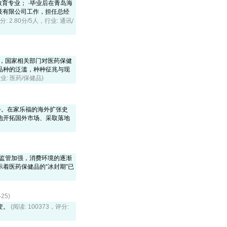
育专业； ·毕业后在青岛海
科技有限公司工作，担任总经
分: 2.80分/5人，行业: 通讯/
范，国家相关部门对医药保健
品种的泛滥，种种征兆与现
行业: 医药/保健品)
手。在家乐福的海外扩张史
地开拓国外市场、采取落地
的监管加强，消费环境的逐渐
着医药保健品的“冰封期”已
25)
变。
(阅读: 100373，评分: