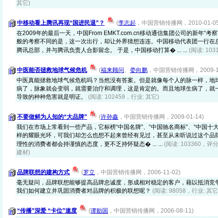
其它)
中移动看上腾讯再现“国进民退”？
(
李志起
，中国营销传播网，2010-01-05
在2009年的最后一天，中国From EMKT.com.cn移动通信集团公司的新年“
般的考察不同的是，这一次出行，却让外界猜想连连。中国移动代表团一行在
腾讯总部，并与腾讯负责人合影留念。 于是，中国移动打算� ... ...
(阅读: 10
中医能否拯救地球气候危机
(
福来顾问
、
娄向鹏
，中国营销传播网，2009-12
中医真能拯救地球气候危机吗？当然没有答案。但是就像每个人的脉一样，地
病了，脉象就会变弱，就需要治疗和调理，这是肯定的。而且地球生病了，就
导致的种种危害就是明证。
(阅读: 102459，行业: 其它)
不要做鲜为人知的“大品牌”
(
许孙鑫
，中国营销传播网，2009-01-14)
我们在市场上常看到一些产品，它标榜“中国名牌”、“中国驰名商标”、“中国十大
样的耀眼光环，可我们却怎么也想不起来曾经有见过，甚至从未听说过这个品
理性的消费者都会持谨慎的态度，更不乏持怀疑态� ... ...
(阅读: 103360，评分
建材)
品牌联想的建构方式
(
罗立
，中国营销传播网，2006-11-02)
毫无疑问，品牌联想能够提高品牌忠诚度，形成相对稳定的客户，藉以抵消竞
我们如何建立并巩固消费者对品牌的积极的联想呢？
(阅读: 98058，行业: 其它
“传播”深爱 “卡位”速度
(
谭贻国
，中国营销传播网，2006-08-11)