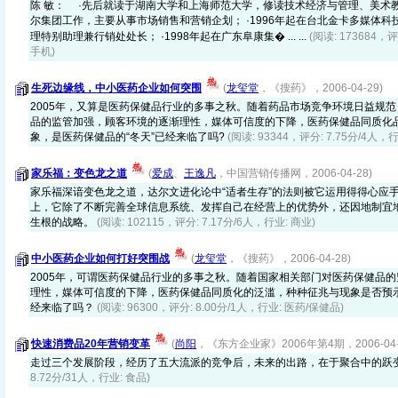
陈 敏： ·先后就读于湖南大学和上海师范大学，修读技术经济与管理、美术教
尔集团工作，主要从事市场销售和营销企划； ·1996年起在台北金卡多媒体
理特别助理兼行销处处长； ·1998年起在广东阜康集� ... ...
(阅读: 173684，评
手机)
生死边缘线，中小医药企业如何突围
(
龙玺堂
，《搜药》，2006-04-29)
2005年，又算是医药保健品行业的多事之秋。随着药品市场竞争环境日益规
品的监管加强，顾客环境的逐渐理性，媒体可信度的下降，医药保健品同质化
象，是医药保健品的“冬天”已经来临了吗?
(阅读: 93344，评分: 7.75分/4人，
家乐福：变色龙之道
(
爱成
、
王逸凡
，中国营销传播网，2006-04-28)
家乐福深谙变色龙之道，达尔文进化论中“适者生存”的法则被它运用得得心应
上，它除了不断完善全球信息系统、发挥自己在经营上的优势外，还因地制宜
生根的战略。
(阅读: 102115，评分: 7.17分/6人，行业: 商业)
中小医药企业如何打好突围战
(
龙玺堂
，《搜药》，2006-04-28)
2005年，可谓医药保健品行业的多事之秋。随着国家相关部门对医药保健品
理性，媒体可信度的下降，医药保健品同质化的泛滥，种种征兆与现象是否预示
经来临了吗？
(阅读: 96300，评分: 8.00分/1人，行业: 医药/保健品)
快速消费品20年营销变革
(
尚阳
，《东方企业家》2006年第4期，2006-04-
走过三个发展阶段，经历了五大流派的竞争后，未来的出路，在于聚合中的跃
8.72分/31人，行业: 食品)