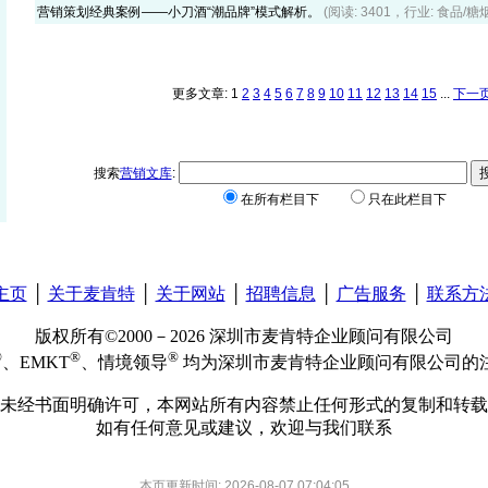
营销策划经典案例——小刀酒“潮品牌”模式解析。
(阅读: 3401，行业: 食品/糖
更多文章: 1
2
3
4
5
6
7
8
9
10
11
12
13
14
15
...
下一
搜索
营销文库
:
在所有栏目下
只在此栏目下
主页
│
关于麦肯特
│
关于网站
│
招聘信息
│
广告服务
│
联系方
版权所有©2000－2026 深圳市麦肯特企业顾问有限公司
®
®
®
、EMKT
、情境领导
均为深圳市麦肯特企业顾问有限公司的
未经书面明确许可，本网站所有内容禁止任何形式的复制和转载
如有任何意见或建议，欢迎与我们联系
本页更新时间: 2026-08-07 07:04:05