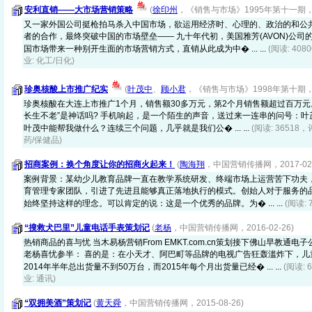
安利直销——大市场营销策略
(
徐印州
，《销售与市场》1995年第十一期，200
又一家外国公司挺枪拍马杀入中国市场，欲运用经济时、心理的、政治的和公
者的合作，最终突破中国的市场壁垒—— 九十年代初，美国雅芳(AVON)公司
国市场带来一种别开生面的市场营销方式，直销从此成为中� ... ...
(阅读: 408
业: 化工/日化)
珍奥核酸上市推广纪实
(
叶茂中
、
顾小君
，《销售与市场》1998年第十期，200
珍奥核酸在大连上市推广1个月，销售额30多万元，第2个月销售额超过百万元
长生不老”是神话吗? 手机响起，是一个陌生的声音，送过来一连串的问号：叶
叶茂中能帮我做什么？连续三个问题，几乎就是我们公� ... ...
(阅读: 36518，
药/保健品)
招商案例：换个角度让你的招商火起来！
(
陶海翔
，中国营销传播网，2017-02-
案例背景：某幼少儿教育品牌一直在教学系统研发、终端市场上运营苦下功夫
育管理专家团队，引进了先进且能够真正落地执行的模式。创始人对于服务的
始终坚持这样的理念。可以肯定的说：这是一个优秀的品牌。为� ... ...
(阅读: 
“搜救犬巴里”儿童电话手表策划记
(
老杨
，中国营销传播网，2016-02-26)
热销商品的喜与忧 当木易杨营销From EMKT.com.cn策划接下佛山早教通
老杨喜忧参半： 喜的是：在小天才、阿巴町等品牌的电视广告狂轰滥炸下，儿
2014年半年总出货量不到50万台，而2015年每个月出货量已经� ... ...
(阅读: 
业: 通讯)
“双拥美酒”策划记
(
黄天舜
，中国营销传播网，2015-08-26)