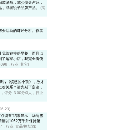
个旧款酒瓶，减少资金占压，
品，或者说子品牌产品。
(阅
布会活动的讲述分析。作者
让我给她带份早餐，而且点
到了这家小店，我完全看傻
5098，行业: 其它)
新片《愤怒的小孩》，故才
上啥关系？请先别下定论，
61，评分: 3.00分/3人，行业:
-23)
重点调查”结果显示，华润雪
量以1062万千升保持第
987，行业: 食品/糖烟酒)