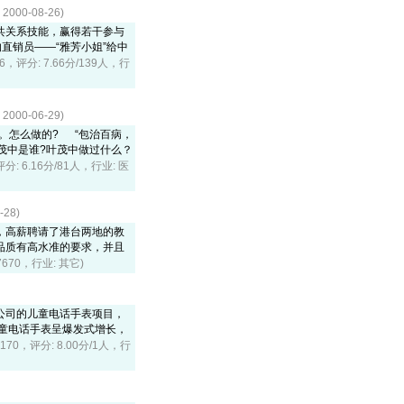
0-08-26)
共关系技能，赢得若干参与
的直销员——“雅芳小姐”给中
06，评分: 7.66分/139人，行
0-06-29)
。怎么做的? “包治百病，
茂中是谁?叶茂中做过什么？
评分: 6.16分/81人，行业: 医
28)
，高薪聘请了港台两地的教
品质有高水准的要求，并且
7670，行业: 其它)
电子公司的儿童电话手表项目，
童电话手表呈爆发式增长，
6170，评分: 8.00分/1人，行