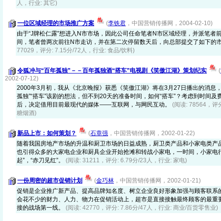
人，行业: 其它)
一位区域经理的市场推广方案
(
李铁君
，中国营销传播网，2004-02-10)
由于“J牌松仁露”想进入N市市场，因此公司任命笔者N市区域经理，并派笔者
间，笔者曾两次前往N市走访，并在第二次停留数天后，向总部提交了如下的
77029，评分: 7.15分/72人，行业: 食品/饮料)
令狐冲与“百年孤独”－－百年孤独酒“搭车”电视剧《笑傲江湖》策划纪实
(
2002-07-12)
2000年3月初，我从《北京晚报》获悉《笑傲江湖》将在3月27日播出的消息
孤独”“搭车”该剧的想法，但不到20天的准备时间，如何“搭车”？考虑到时间
后，决定借用目前最现代的媒体——互联网，与网民互动。
(阅读: 78564，评
糖烟酒)
新品上市：如何策划？
(
石章强
，中国营销传播网，2002-01-22)
随着我国房地产市场的升温和厨卫市场的日益成熟，厨卫类产品和小家电类产
也引得众多的大家电企业和厨具企业开始抢滩和转战小家电，一时间，小家电行业
起”，“赤刀见红”。
(阅读: 31211，评分: 6.79分/23人，行业: 家电)
一份周密的超市促销计划
(
金巧林
，中国营销传播网，2002-01-21)
促销是企业推广新产品、提高品牌知名度、树立企业良好形象加强与顾客联系
会花不少的财力、人力、物力在促销活动上，超市是直接接触最终顾客的最重
接的战场第一线。
(阅读: 42770，评分: 7.86分/47人，行业: 商业/百货零售业)