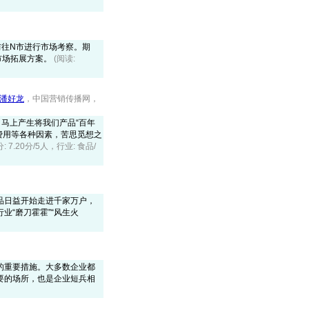
前往N市进行市场考察。期
市场拓展方案。
(阅读:
潘好龙
，中国营销传播网，
，马上产生将我们产品“百年
及费用等各种因素，苦思觅想之
分: 7.20分/5人，行业: 食品/
品日益开始走进千家万户，
“磨刀霍霍”“风生火
的重要措施。大多数企业都
要的场所，也是企业短兵相