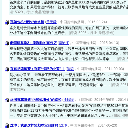
策划这个产品的目的，是想加快盘活酒库里那1000多吨外购白酒和200多万
变废为宝。如果经营运作得好，就可以顺势将其培育成为企业重要的副品牌产
读: 5329，行业: 食品/糖烟酒)
百架包机“轰炸”赤水河
(
黄天舜
，中国营销传播网，2015-08-24)
该文是对贵州赤水市旅游开发的艰难历程的回顾，对在广州开展的一次新闻发
分析了这个案例所带来的的几点启示。
(阅读: 5905，行业: 旅游/景点)
老李讲案例2：卖咖啡的面包店
(
李治江
，中国营销传播网，2015-04-13)
至今我还记得第一次去这家店的情形，我从外地出差回到上海，办公室的同事
名要吃地铁口旁边的一家面包店里的面包，电话里她的声音听起来坏坏的。等
了，店的面积不是很大里面却人山人海，连买个面包都要排队等� ... ...
(阅读: 
京东品牌预警：别惹“愤怒的小孩”！
(
崔涛
，中国营销传播网，2014-09-03)
别小瞧小孩子！ 最近看了两部电影，一部是美国大片《别惹我》，一部是中国
有了本文的标题。你可能会问了，京东主要是面向成人做网销的，跟小孩能扯
不但有关，这关系比你想象的，还要深远些。 还记得安徒生� ... ...
(阅读: 80
IT/互联网)
华润雪花啤酒“内涵式增长”的路径
(
徐铱璟
，《新营销》2014年第6期，2014-06
近日，由国家统计局中国行业企业信息发布中心发布的“消费品市场2013年度
花啤酒以高达1172万千升的年销量连续9年蝉联啤酒企业销量第一，雪花啤酒销
一，华润雪花突破“双千万千升”，创下中国啤酒销量新纪录，并 ... ...
(阅读: 4
沈坤：我是这样策划珠宝品牌的
(
沈坤
，中国营销传播网，2014-05-23)