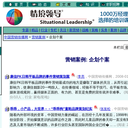
专题
|
精品
|
行业
|
专栏
|
关注
|
新营销
|
战略
|
策略
|
实务
|
案例
|
品牌
中国营销传播网
>
营销案例
> 企划个案
本栏目
营销案例: 企划个案
康佳PK日韩平板品牌的事件营销策划案
(
李亮
，中国营销传播网，2008-01-
康佳PK日韩平板品牌的事件营销最成功的地方是赚取了媒体的关注，从而引
影响力，使康佳靓影20一鸣惊人。在传播领域，经验不等于技巧。在平板市场
媒体游戏规则，赢得媒体正面的、有力的、甚至是免费的宣传就并非难事。
(阅
分/10人，行业: 家电/彩电)
乖乖，小产品，大世界－－“乖乖狗”童鞋品牌策划纪实
(
张发松
，中国营销传
随着内外部环境的变革，中国营销力量的崛起，在历经十几年发展后，1998
创业阶段，开始朦胧意识的品牌运作之路，而此时儿童品牌的春天却一直没有
态及儿童市场的不断成熟，许多行业巨头甚至国际跨国企业已经� ... ...
(阅读: 