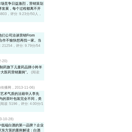
随着市场竞争日益激烈，营销策划
序发展，每个过程都离不开
8803，评分: 9.23分/50人，
们公司洽谈营销From
是合作不愉快想再找一家。当
: 21254，评分: 9.79分/54
20)
锐制药旗下儿童药品牌小羚羊
十大医药营销案例”。
(阅读:
播网，2013-11-06)
满艺术气质的法籍华人李先
国内的茶叶包装完全不同，类
(阅读: 5196，评分: 4.00分/1
10-28)
国中低端白酒的第一品牌？企业
家东方策的案例解读：白酒