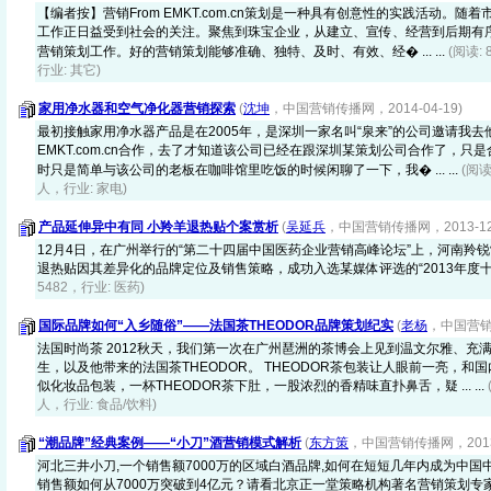
【编者按】营销From EMKT.com.cn策划是一种具有创意性的实践活动。
工作正日益受到社会的关注。聚焦到珠宝企业，从建立、宣传、经营到后期有
营销策划工作。好的营销策划能够准确、独特、及时、有效、经� ... ...
(阅读: 
行业: 其它)
家用净水器和空气净化器营销探索
(
沈坤
，中国营销传播网，2014-04-19)
最初接触家用净水器产品是在2005年，是深圳一家名叫“泉来”的公司邀请我去他
EMKT.com.cn合作，去了才知道该公司已经在跟深圳某策划公司合作了，只
时只是简单与该公司的老板在咖啡馆里吃饭的时候闲聊了一下，我� ... ...
(阅读
人，行业: 家电)
产品延伸异中有同 小羚羊退热贴个案赏析
(
吴延兵
，中国营销传播网，2013-12-
12月4日，在广州举行的“第二十四届中国医药企业营销高峰论坛”上，河南羚
退热贴因其差异化的品牌定位及销售策略，成功入选某媒体评选的“2013年度
5482，行业: 医药)
国际品牌如何“入乡随俗”——法国茶THEODOR品牌策划纪实
(
老杨
，中国营销传
法国时尚茶 2012秋天，我们第一次在广州琶洲的茶博会上见到温文尔雅、充
生，以及他带来的法国茶THEODOR。 THEODOR茶包装让人眼前一亮，和
似化妆品包装，一杯THEODOR茶下肚，一股浓烈的香精味直扑鼻舌，疑 ... ...
人，行业: 食品/饮料)
“潮品牌”经典案例——“小刀”酒营销模式解析
(
东方策
，中国营销传播网，2013-
河北三井小刀,一个销售额7000万的区域白酒品牌,如何在短短几年内成为中
销售额如何从7000万突破到4亿元？请看北京正一堂策略机构著名营销策划专