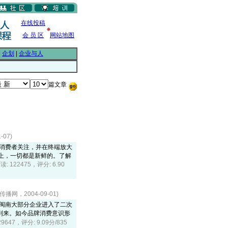
在线投稿
会 员 区
网站地图
|
企划
|
企业与人
篇文章
07)
起消费者关注，并在终端放大
上，一切都是新鲜的。了解
读: 122475，评分: 6.90
播网，2004-09-01)
年闽南大部分企业进入了二次
到来。如今品牌消费意识形
29647，评分: 9.09分/835