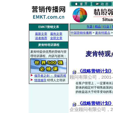
专题
|
精品
|
行业
|
EMKT营销文库
中国营销传播网
>
麦肯特观点
最新文章
最热文章
读者推荐
全部文章
麦肯特培训课程
麦肯特提供优秀的营销与管
麦肯特观
理培训课程、内训与咨询：
《战略营销计划
领导者之剑 － 突破思维
顾问有限公司，2001-0
情境领导
经理人之培训
在客户管理上，一定要有长
群体的稳定对于销售政策的
的收益远大于经常变动的客
《战略营销计划
企业顾问有限公司，2001