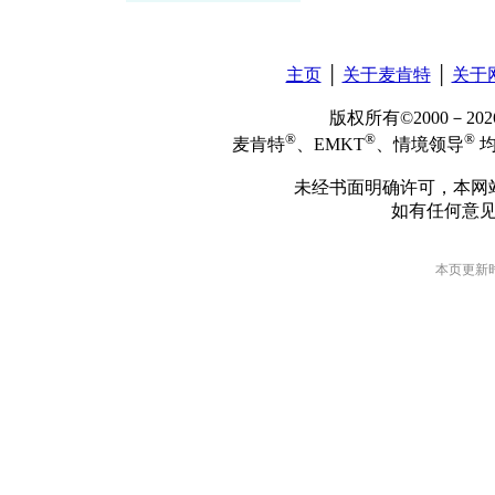
主页
│
关于麦肯特
│
关于
版权所有©2000－2
®
®
®
麦肯特
、EMKT
、情境领导
均
未经书面明确许可，本网
如有任何意
本页更新时间: