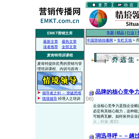
专题
|
精品
|
行业
|
EMKT营销文库
中国营销传播网
>
专栏天地
> 
最新文章
最热文章
读者推荐
全部文章
麦肯特培训课程
麦肯特提供优秀的营销与管
理培训课程、内训与咨询：
品牌的核心竞争
领导者之剑 － 突破思维
08)
情境领导
经理人之培训
企业核心竞争力是指企业赖
必定有其核心能力，这种能
可能再瓦解。如何保持企业
人，行业: 其它)
润迅寻呼－－趟