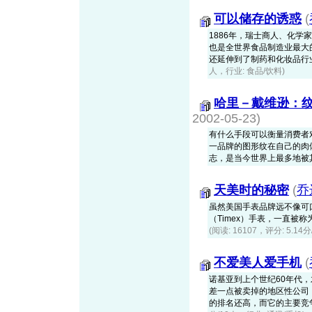
可以储存的诱惑
(
1886年，瑞士商人、化学家
也是全世界食品制造业最大
还延伸到了制药和化妆品行业
人，行业: 食品/饮料)
哈里－戴维逊：
2002-05-23)
有什么手段可以衡量消费者
一品牌的图形纹在自己的肉
志，是当今世界上最多地被
天美时的秘密
(
乔
虽然美国手表品牌远不像可
（Timex）手表，一直被
(阅读: 16107，评分: 5.14
不爱美人爱手机
(
诺基亚到上个世纪60年代
差一点被卖掉的地区性公司
的排名还高，而它的主要竞