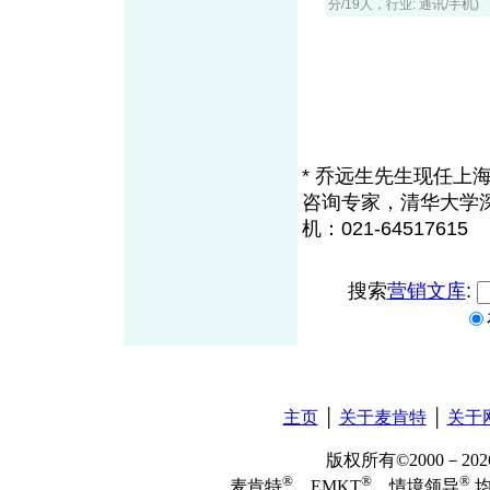
分/19人，行业: 通讯/手机)
* 乔远生先生现任
咨询专家，清华大学
机：021-64517615
搜索
营销文库
:
主页
│
关于麦肯特
│
关于
版权所有©2000－2
®
®
®
麦肯特
、EMKT
、情境领导
均