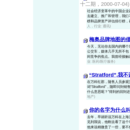
十二期，2000-07-04)
社会经济变革中的中国企业
去建立、推广和管理，我们
榜和品牌资产评估排行榜，再看看
人，行业: 通讯)
梅奥品牌地图的
今天，无论你去国内的哪个
公交车，媒体几乎无所不包
间竞争的焦点。我曾经接触过的
业: 医药/医疗服务)
“Stratford”
在万科红郡，随售人员参观
词“Stratford”，随
什么意思呢？”得到的回到还是让我
地产)
你的名字为什么叫
去年，早就听说万科在上海
见到我说，他刚去看了这个
他来说稍微贵了一些，要不然，