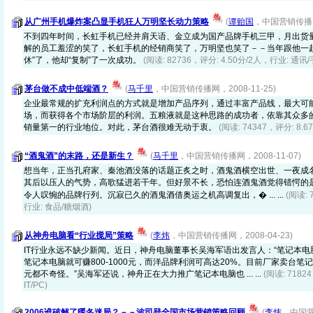
从广州手机爆炸案凸显手机狂人万明坚长动力策略
(
谭贻国
，中国营销传播网，
不到四年时间，长虹手机已经并肩天语、金立成为国产品牌手机三甲，月出货
解的员工羞涩的笑了，长虹手机的经销商笑了，万明坚也笑了－－当年跟他一起
休”了，他却“复制”了一次成功。
(阅读: 82736，评分: 4.50分/2人，行业: 通讯/
茅台做不成中低端酒？
(
马千里
，中国营销传播网，2008-11-25)
企业最常规的扩充利润点的方式就是增加产品序列，通过丰富产品线，最大可
场，而获得各个市场阶层的利润。五粮液就是这种思路的成功者，依靠其众多
销量第一的行业地位。对此，茅台酒很难无动于衷。
(阅读: 74347，评分: 8
“酒鬼酒”的末路，还是新生？
(
马千里
，中国营销传播网，2008-11-07)
想当年，正当孔府家、秦池酒没落的话题正炙之时，酒鬼酒横空出世、一夜成
其后以压人的气势，高歌猛进若干年。但好景不长，恐怕连酒鬼酒觉得错愕的
令人叹惋的品牌行列。沉寂已久的酒鬼酒借奥运之机高调复出，� ... ...
(阅读: 
行业: 食品/糖烟酒)
从神舟电脑看“行业搅局”策略
(
李炜
，中国营销传播网，2008-04-23)
IT行业永远不缺少新闻。近日，神舟电脑董事长吴海军语出发言人：“笔记本电
笔记本电脑就可赚800-1000元，而洋品牌利润可高达20%。目前厂家卖台笔
元都不奇怪。”吴海军还说，神舟正在大力推广笔记本电脑也 ... ...
(阅读: 7182
IT/PC)
2006谁破解了暖冬迷局？－－波司登全国市场营销策略回顾
(
李炜
，中国营销