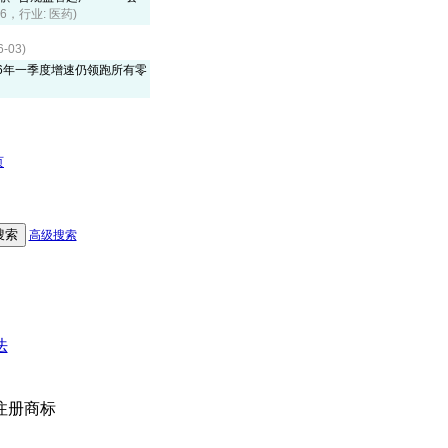
46，行业: 医药)
03)
026年一季度增速仍领跑所有零
页
高级搜索
法
注册商标