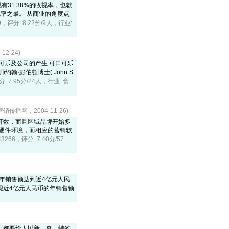
有31.38%的收视率，也就
率之最。 从商业的角度点
39，评分: 8.22分/9人，行业:
2-24)
口可乐及公司的产生 可口可乐
·彭伯顿博士( John S.
分: 7.95分/24人，行业: 食
销传播网，2004-11-26)
可数，而且区域品牌开始多
硬件环境，而相应的营销软
43266，评分: 7.40分/57
2年销售额达到近4亿元人民
现近4亿元人民币的年销售额
，都要给人以新、奇、特的