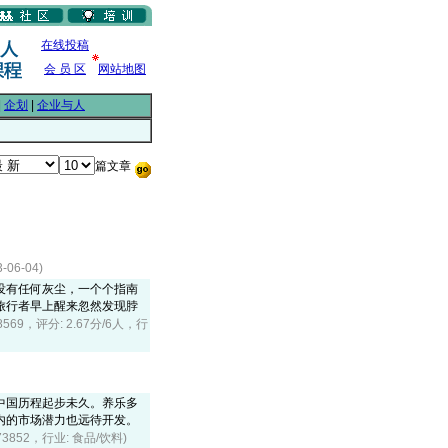
在线投稿
会 员 区
网站地图
|
企划
|
企业与人
篇文章
6-04)
没有任何灰尘，一个个指南
旅行者早上醒来忽然发现脖
28569，评分: 2.67分/6人，行
中国历程起步未久。养乐多
内的市场潜力也远待开发。
 73852，行业: 食品/饮料)