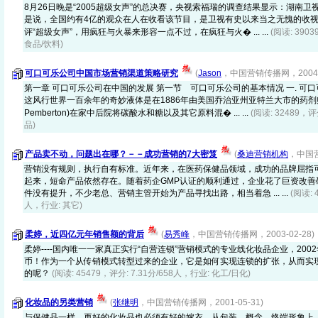
8月26日晚是“2005超级女声”的总决赛，央视索福瑞的调查结果显示：湖南卫视
是说，全国约有4亿的观众在人在收看该节目，是卫视有史以来当之无愧的收视
评“超级女声”，用疯狂与火暴来形容一点不过，在疯狂与火� ... ...
(阅读: 390
食品/饮料)
可口可乐公司中国市场营销渠道策略研究
(
Jason
，中国营销传播网，2004-1
第一章 可口可乐公司在中国的发展 第一节 可口可乐公司的基本情况 一. 可
这风行世界一百余年的奇妙液体是在1886年由美国乔治亚州亚特兰大市的药剂师约翰
Pemberton)在家中后院将碳酸水和糖以及其它原料混� ... ...
(阅读: 32489，评
品)
产品卖不动，问题出在哪？－－成功营销的7大密笈
(
桑迪营销机构
，中国营
营销没有规则，执行自有标准。近年来，在医药保健品领域，成功的品牌屈指
起来，短命产品依然存在。随着药企GMP认证的顺利通过，企业花了巨资改善
件没有提升，不少老总、营销主管开始为产品寻找出路，相当着急 ... ...
(阅读: 
人，行业: 其它)
柔婷，近四亿元年销售额的背后
(
易秀峰
，中国营销传播网，2003-02-28)
柔婷----国内唯一一家真正实行“自营连锁”营销模式的专业线化妆品企业，200
币！作为一个从传销模式转型过来的企业，它是如何实现连锁的扩张，从而实
的呢？
(阅读: 45479，评分: 7.31分/658人，行业: 化工/日化)
化妆品的另类营销
(
张继明
，中国营销传播网，2001-05-31)
与保健品一样，再好的化妆品也必须有好的嫁衣。从包装、概念、终端形象上