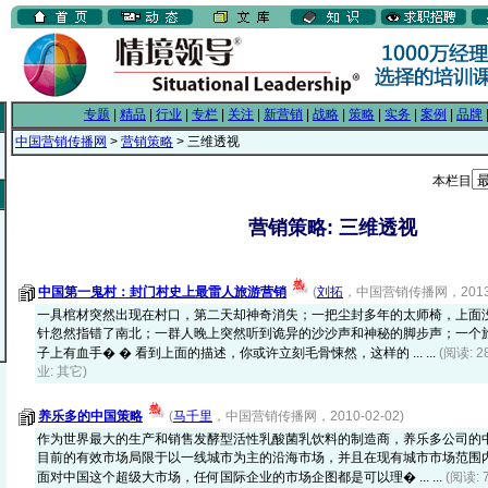
专题
|
精品
|
行业
|
专栏
|
关注
|
新营销
|
战略
|
策略
|
实务
|
案例
|
品牌
中国营销传播网
>
营销策略
> 三维透视
本栏目
营销策略: 三维透视
中国第一鬼村：封门村史上最雷人旅游营销
(
刘拓
，中国营销传播网，2013-0
一具棺材突然出现在村口，第二天却神奇消失；一把尘封多年的太师椅，上面
针忽然指错了南北；一群人晚上突然听到诡异的沙沙声和神秘的脚步声；一个
子上有血手� � 看到上面的描述，你或许立刻毛骨悚然，这样的 ... ...
(阅读: 
业: 其它)
养乐多的中国策略
(
马千里
，中国营销传播网，2010-02-02)
作为世界最大的生产和销售发酵型活性乳酸菌乳饮料的制造商，养乐多公司的
目前的有效市场局限于以一线城市为主的沿海市场，并且在现有城市市场范围
面对中国这个超级大市场，任何国际企业的市场企图都是可以理� ... ...
(阅读: