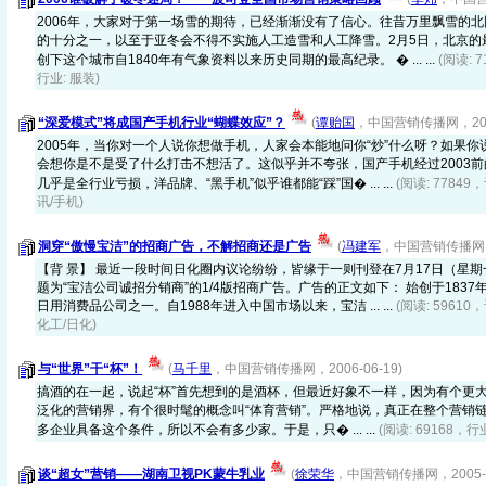
2006年，大家对于第一场雪的期待，已经渐渐没有了信心。往昔万里飘雪的
的十分之一，以至于亚冬会不得不实施人工造雪和人工降雪。2月5日，北京的
创下这个城市自1840年有气象资料以来历史同期的最高纪录。 � ... ...
(阅读: 
行业: 服装)
“深爱模式”将成国产手机行业“蝴蝶效应”？
(
谭贻国
，中国营销传播网，2006
2005年，当你对一个人说你想做手机，人家会本能地问你“炒”什么呀？如果
会想你是不是受了什么打击不想活了。这似乎并不夸张，国产手机经过2003
几乎是全行业亏损，洋品牌、“黑手机”似乎谁都能“踩”国� ... ...
(阅读: 77849
讯/手机)
洞穿“傲慢宝洁”的招商广告，不解招商还是广告
(
冯建军
，中国营销传播网，20
【背 景】 最近一段时间日化圈内议论纷纷，皆缘于一则刊登在7月17日（星
题为“宝洁公司诚招分销商”的1/4版招商广告。广告的正文如下： 始创于183
日用消费品公司之一。自1988年进入中国市场以来，宝洁 ... ...
(阅读: 59610
化工/日化)
与“世界”干“杯”！
(
马千里
，中国营销传播网，2006-06-19)
搞酒的在一起，说起“杯”首先想到的是酒杯，但最近好象不一样，因为有个更大
泛化的营销界，有个很时髦的概念叫“体育营销”。严格地说，真正在整个营销
多企业具备这个条件，所以不会有多少家。于是，只� ... ...
(阅读: 69168，行
谈“超女”营销——湖南卫视PK蒙牛乳业
(
徐荣华
，中国营销传播网，2005-0