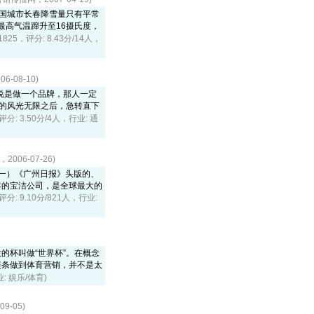
北国城市长春降雪量只有平常
最高气温蹿升至16摄氏度，
71825，评分: 8.43分/14人，
-08-10)
你说是做一个品牌，那人一定
前的风光无限之后，急转直下
，评分: 3.50分/4人，行业: 通
06-07-26)
期一）《广州日报》头版的、
7年的宝洁公司，是全球最大的
，评分: 9.10分/821人，行业:
的杯叫做“世界杯”。在概念
链条做到体育营销，并不是太
业: 娱乐/体育)
9-05)