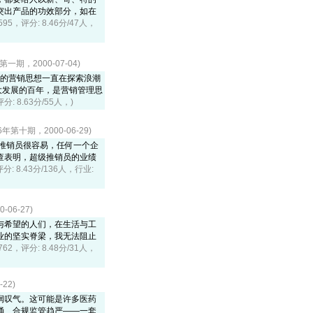
突出产品的功效部分，如在
8595，评分: 8.46分/47人，
期，2000-07-04)
越的营销思想一直在探索浪潮
大发展的百年，是营销管理思
评分: 8.63分/55人，)
第十期，2000-06-29)
做推销员很容易，任何一个企
查表明，超级推销员的业绩
评分: 8.43分/136人，行业:
06-27)
与希望的人们，在生活与工
业的坚实脊梁，我无法阻止
9762，评分: 8.48分/31人，
22)
润叹气。这可能是许多医药
汹涌、合规监管趋严——一套