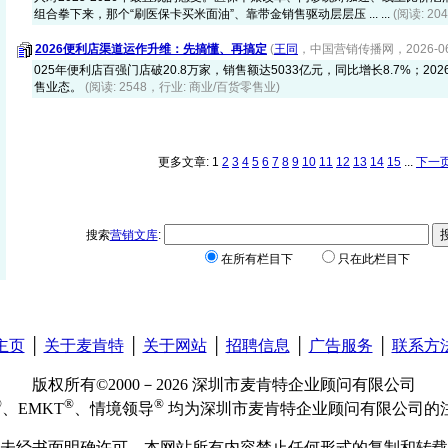
组合拳下来，那个“刷医保卡买米面油”、靠带金销售驱动层层压 ... ...
(阅读: 20
2026便利店渠道运作升维：先搞懂、再搞定
(
王同
，中国营销传播网，2026-06-
025年便利店百强门店破20.8万家，销售额达5033亿元，同比增长8.7%；2
售业态。
(阅读: 2548，行业: 商业/百货零售业)
更多文章: 1
2
3
4
5
6
7
8
9
10
11
12
13
14
15
...
下一
搜索
营销文库
:
在所有栏目下
只在此栏目下
主页
│
关于麦肯特
│
关于网站
│
招聘信息
│
广告服务
│
联系方
版权所有©2000－2026 深圳市麦肯特企业顾问有限公司
®
®
®
、EMKT
、情境领导
均为深圳市麦肯特企业顾问有限公司的
未经书面明确许可，本网站所有内容禁止任何形式的复制和转载