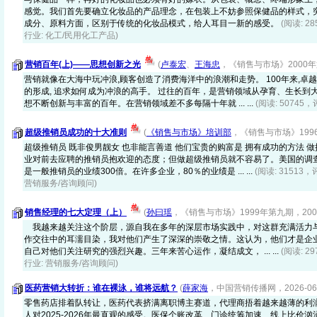
感觉。我们首先要确立化妆品的产品理念，在包装上不妨参照保健品的样式，
成分、原料方面，区别于传统的化妆品模式，给人耳目一新的感受。
(阅读: 2
行业: 化工/民用化工产品)
营销百年(上)——思想创新之光
(
卢泰宏
、
王海忠
，《销售与市场》2000年第一
营销就像在大海中玩冲浪,顾客创造了消费海洋中的浪潮和走势。 100年来,卓
的形成, 追求如何成为冲浪的高手。 过往的百年，是营销领域从孕育、生长到
想不断创新与丰富的百年。在营销领域差不多每隔十年就 ... ...
(阅读: 50745，
超级推销员成功的十大准则
(
《销售与市场》培训部
，《销售与市场》1996年
超级推销员 既非俊男靓女 也非能言善道 他们宝贵的购富是 拥有成功的方法 
业对前去应聘的推销员抱欢迎的态度；但做超级推销员就不容易了。美国的调
是一般推销员的业绩300倍。在许多企业，80％的业绩是 ... ...
(阅读: 31513，
营销服务/咨询顾问)
销售经理的七大定理（上）
(
孙曰瑶
，《销售与市场》1999年第九期，2000-
我越来越关注这个阶层，源自我在多年的深层市场实践中，对这群充满活力
作交往中的耳濡目染，我对他们产生了深深的崇敬之情。这认为，他们才是企
自己对他们关注研究的强烈兴趣。三年来苦心运作，凝结成文， ... ...
(阅读: 2
行业: 营销服务/咨询顾问)
医药营销大转折：谁在裸泳，谁将远航？
(
薛家海
，中国营销传播网，2026-06-
零售药店排着队转让，医药代表挤满离职博主赛道，代理商捂着越来越薄的利
人对2025-2026年最直观的感受。医保个账改革、门诊统筹加速、线上比价