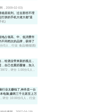
2009-02-03)
量稳居前列。过去那些不理
打拼的手机大佬大都“退
手机)
能地占领高、中、低消费市
的不同档次的品牌，获得了
.67分/3人，行业: 食品/糖烟酒)
名，给酒业带来新的视点，
是，自己也重蹈覆辙，加入
73972，评分: 1.00分/1人，
脑行业太赚钱了,神舟卖一台
记本电脑,赚两三千元甚至上万
4，评分: 10.00分/1人，行业:
传播网，2007-04-19)