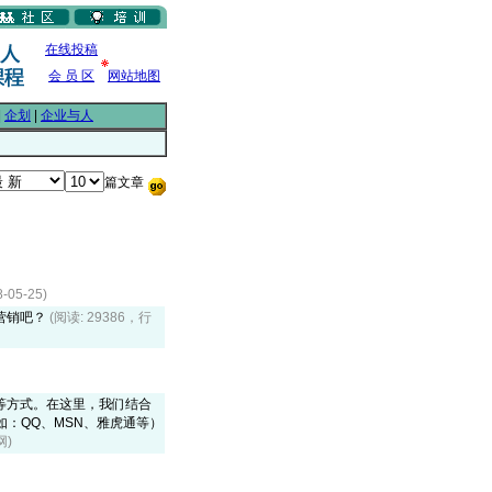
在线投稿
会 员 区
网站地图
|
企划
|
企业与人
篇文章
5-25)
营销吧？
(阅读: 29386，行
等方式。在这里，我们结合
：QQ、MSN、雅虎通等）
网)