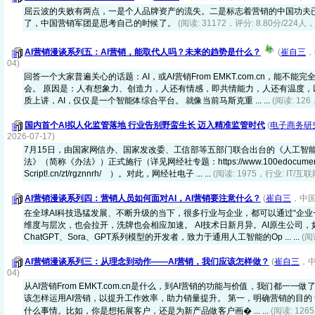
屈云波的失败有两点，一是个人品牌资产的流失。二是标志着营销的中国功夫
了，中国营销军团是思考自己的时候了。
(阅读: 31172，评分: 8.80分/224人
AI营销漫谈系列五：AI营销，能取代人吗？未来的趋势是什么？
(
崔自三
，
04)
回答一个大家普遍关心的话题：AI，或AI营销From EMKT.com.cn，能不能
会。 原因是：人有想象力、创造力，人还有情感，即共情能力，人还有温度，
质上讲，AI，仅仅是一个智能体综合平台。 就像当前马斯克重 ... ...
(阅读: 12
国内首个AI拟人化监管落地 行业告别野蛮生长 迈入精准监管时代
(
电子商务研
2026-07-17)
7月15日，由国家网信办、国家发改委、工信部等五部门联合出台的《人工智
法》（简称《办法》）正式施行（详见网经社专题：https://www.100edocument.wri
Script!.cn/zt/rgznnrh/ ）。对此，网经社电子 ... ...
(阅读: 1975，行业: IT/互联
AI营销漫谈系列四：营销人员如何面对AI，AI营销要注意什么？
(
崔自三
，中国
在全球AI科技迅猛发展、不断升级的当下，很多行业与企业，都可以通过“企业+
维度与层次，也会拉开，洗牌也会相应加速。 AI技术日新月异。AI原生公司
ChatGPT、Sora、GPT系列模型的开发者，致力于通用人工智能的Op ... ...
(阅
AI营销漫谈系列三：从理念到动作——AI营销，我们应该怎样做？
(
崔自三
，中
04)
从AI营销From EMKT.com.cn是什么，到AI营销的功能与价值，我们都一
该怎样运用AI营销，以提升工作效率，助力销量提升。 第一，明确营销的目的 
什么事情。比如，你是想拓展客户，还是为新产品做客户画� ... ...
(阅读: 126