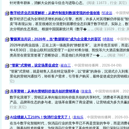
针对青年群体，消解大众的奋斗信念与进取心态。
(阅读: 11673，行业: 其它)
数字经济业态深度解析：从硬件制造到数据变现的价值创造
(
邹凌远
，中国营销传
数字经济已成为全球经济增长的核心引擎。然而，许多人对其理解仍停留在“智能制
卖”等表现认知，甚至很难区分清楚到底哪些业态归属于数字经济。实际上，
次分明的生态系统。 根据中国国家统计局《数字� ... ...
(阅读: 11029，行业: 
警惕算法共识：2026年，当“数据驱动”成为企业最大的盲区
(
锜善铨
，中国营销传
2026年的商业战场，正在上演一场诡异的“静默变革”。 这并非危言耸听，而是
年4月30日，旧金山联邦法院受理了一起针对希尔顿、凯悦等六大酒店集团的
类高管在密室里签署了垄断协议，而是他们共同使用了一� ... ...
(阅读: 7867
“管家”式营销，设定场景促成交
(
崔自三
，中国营销传播网，2026-04-09)
“管家”式营销，就是销售人员在特定场景中，以“管家”的身份，沉浸式介入到
景化的营销沟通技巧，聆听客户需求，引导客户购买，最终促使成交的营销模
它)
共享营销：从单向营销到价值共创的营销革命
(
张俊良
，中国营销传播网，2026-
数字化浪潮下，营销正从单向输出转向价值共创的共享时代。消费者不再是旁
产品、品牌和生态的参与者。这场革命重构了商业逻辑，让营销成为多方共赢
行业: 其它)
AI业绩超人工210%！快消行业变天了！
(
袁灿乐
，中国营销传播网，2026-03-
在当今数字化智能时代，快消品行业的竞争早已不再是货架的争夺，而是消费
占。随着AI技术的爆发，为快消品行业带来了革命性的变革，我们深刻认识到A