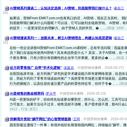
AI营销系列漫谈二：认知决定选择：AI营销，到底能帮我们做什么？
(
崔自三
，
24)
如果说，营销From EMKT.com.cn也有风口的话，AI营销，现在正当其时。
到底能帮我们解决什么问题呢？可以说，它可以做到全链路营销。 AI营销，
的提升： 一是更深层次的理解力。由于营销人员的学历、� ... ...
(阅读: 1885
AI营销漫谈系列一：放眼未来，树立AI营销理念，构建认知底层逻辑
(
崔自三
，
10)
在给一些企业讲授AI营销From EMKT.com.cn课程时，总有学员问我：迅猛
员？我们应该如何使用AI营销？其未来趋势是什么？ 其实，关于AI营销，在
个新生事物，只有少部分有前瞻性的企业学习并掌握。更多的企� ... ...
(阅读: 
处方药零售推广 自带“学术化逻辑”
(
吴延兵
，中国营销传播网，2026-05-27)
在医院临床市场，处方药推广讲究的是学术建设能力和专家网络资源，信息传
征，而处方药到了零售市场该如何推广？虽然零售市场更注重市场策划、品牌
行为把握能力，以及信息传递注重产品的科普性特征等，但对于专� ... ...
(阅读
AI是销售的救命稻草吗
(
罗火平
，中国营销传播网，2026-05-23)
AI是一把更快的铲子，但你得先知道要在哪里挖，挖什么，怎么挖。工具可以
力可放大。如果方法论不过关，销售流程不清晰，客户需求摸不透，那AI只会
3412，行业: 其它)
拆解境外资助“躺平网红”的心智营销套路
(
王同
，中国营销传播网，2026-05-0
国安部最近通报了一件事：有境外组织长期资助国内网红，持续输出“躺平、佛