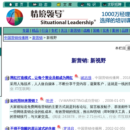
专题
|
精品
|
行业
|
专栏
|
关注
|
新营销
|
战略
|
策略
|
实务
|
案例
|
品牌
中国营销传播网
>
新营销
> 新视野
本栏目
新营销: 新视野
网红打造模式，让每个营业员都成为网红
(
郝志强
，中国营销传播网，2018-0
采用人海战术，人人做自媒体，不断分享干货内容，凝聚客户，这就是一线的
业: IT/互联网)
如何用IM来营销？
(
叶开
，《V-MARKETING成功营销》，2008-01-07)
大家都知道免费网络营销的主要方式就是到各论坛、留言板发帖子、群发邮件
一些网络直销企业的低成本、有效营销的情况，推出IM营销（即时聊天工具，如
的营销技巧，与大家交流。
(阅读: 243878，评分: 2.71分/41人，行业: IT/互联
不得不惊醒的屈云波式的失败
(
罗清启
，中国营销传播网，2002-02-05)