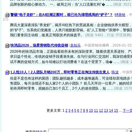
品牌创新的核心驱动力。 一、破局之问：当“人口流量红利”� ... ...
(阅读: 352
警惕“电子龙虾”：在AI狂潮正酣时，谁已沦为清理残局的“铲子”？
(
锜善铨
，中
17)
腾讯大厦深夜排队“养龙虾”，揭开AI狂热下的荒诞真相：企业烧钱供养大模型
的“铲子”。当系统幻觉频发，人类只能默默背锅。在“人工智能+”浪潮中，警
我们要拿回主动权，做真正驾驭技术的操盘手。
(阅读: 5481，行业: IT/互联网)
快消品2026，场景营销取代传统促销
(
袁灿乐
，中国营销传播网，2026-01-15
2026年的快消品市场，正面临着前所未有的深刻变革。随着供需关系逆转、
求日益个性化，传统的促销手段逐渐失效。在与行业同仁交流时，我深切感受
试不爽的促销方式，如今却难以打动消费者？在这个背景下，场� ... ...
(阅读: 
1人抵10人！2人团队月销200万，即时零售正在淘汰传统生意人
(
陈波
，中国营销
你是不是也有这样的困惑：团队越招越多，成本越堆越高，可业绩却原地踏步
售团队，每月业绩还不如人家2个人的小团队？ 前几天拜访一位客户，她的经
初布局即时零售，就她自己加1个员工，2个人的迷你团队，短 ... ...
(阅读: 15
更多文章: 1
2
3
4
5
6
7
8
9
10
11
12
13
14
15
...
下一