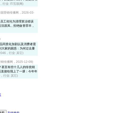
1，行业: IT/互联网)
国营销传播网，2026-03-
，员工却沦为清理算法错误
惕盲目跟风，拒绝做替罪羊，
)
产品同质化加剧以及消费者需
到大家的困惑：为何过去屡
2046，行业: 其它)
传播网，2025-12-09)
？甚至有些十几人的传统销
历直接给我上了一课：今年年
70，行业: 其它)
页