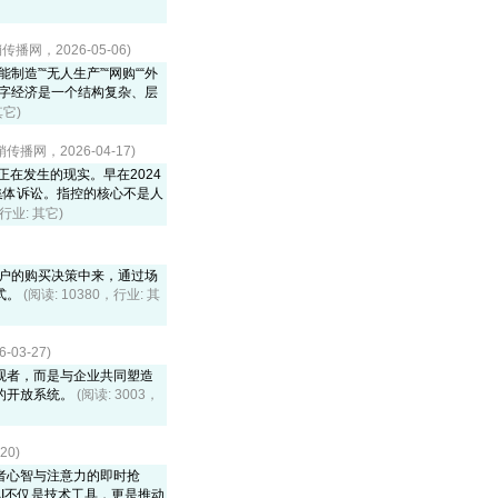
播网，2026-05-06)
造”“无人生产”“网购““外
数字经济是一个结构复杂、层
其它)
播网，2026-04-17)
正在发生的现实。早在2024
集体诉讼。指控的核心不是人
，行业: 其它)
客户的购买决策中来，通过场
式。
(阅读: 10380，行业: 其
03-27)
观者，而是与企业共同塑造
的开放系统。
(阅读: 3003，
20)
者心智与注意力的即时抢
I不仅是技术工具，更是推动