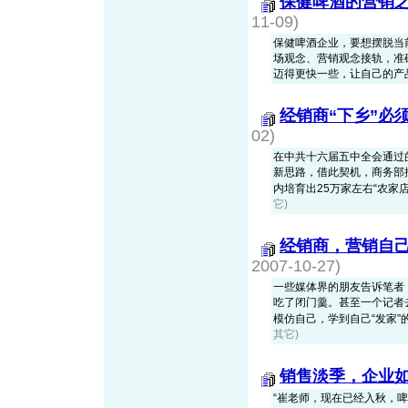
保健啤酒的营销
11-09)
保健啤酒企业，要想摆脱当
场观念、营销观念接轨，准
迈得更快一些，让自己的产
经销商“下乡”必
02)
在中共十六届五中全会通过
新思路，借此契机，商务部推
内培育出25万家左右“农家店”
它)
经销商，营销自
2007-10-27)
一些媒体界的朋友告诉笔者
吃了闭门羹。甚至一个记者
模仿自己，学到自己“发家”的“
其它)
销售淡季，企业如
“崔老师，现在已经入秋，