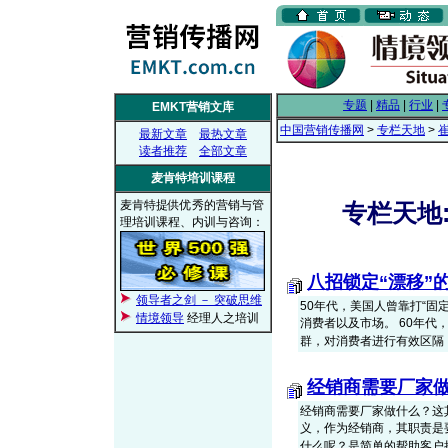
专题
|
精品
|
行业
|
EMKT营销文库
中国营销传播网
>
专栏天地
>
最新文章
最热文章
读者推荐
全部文章
麦肯特培训课程
麦肯特提供优秀的营销与管
专栏天地:
理培训课程、内训与咨询：
八招锁定“漂移”
领导者之剑 － 突破思维
50年代，美国人曾靠打“
情境领导
经理人之培训
消费者以及市场。 60年代
群，对消费者进行有效区隔，为
经销商需要厂家
经销商需要厂家做什么？这
义，作为经销商，其职责是
什么呢？是简单的帮助客户把产