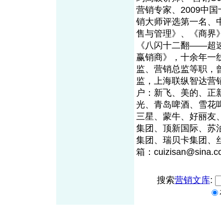
营销专家、2009中
销大师评选第一名、
售与管理》、《商界
《八闪十二翻——超
赢销商》，十余年一
监、营销总监等职，
监，上海联纵智达营
户：新飞、美的、正
光、青岛啤酒、雪花
三星、蒙牛、好丽友
集团、顶新国际、苏
集团、瑞贝卡集团、
箱：cuizisan@sina.c
搜索
营销文库
: