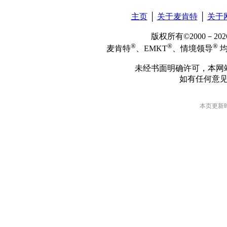
主页
│
关于麦肯特
│
关于
版权所有©2000－2
®
®
®
麦肯特
、EMKT
、情境领导
均
未经书面明确许可，本网
如有任何意
本页更新时间: