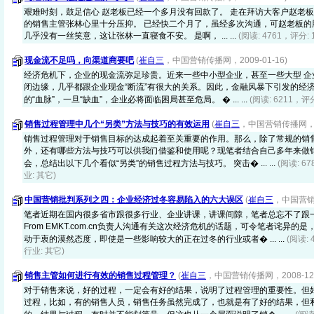
艰难时刻，鼓足信心 赵老板已经一个多月没有回款了。 走在拜访大客户赵老
的销售主管张林心里十分压抑。 已经快二个月了，虽经多次沟通，可赵老板的脸
几乎没有一丝笑意，这让张林一直寝食不安。 是啊， ... ...
(阅读: 4761，评分: 
现金流不足吗，向渠道商要吧
(
崔自三
，中国营销传播网，2009-01-16)
经济危机下，企业的现金流弥足珍贵。近来一些中小型企业，甚至一些大型 企
闭边缘，几乎都跟企业现金“断流”有很大的关系。因此，金融风暴下引发的经
的“血脉”，一旦“缺血”，企业必将面临困局甚至危局。 � ... ...
(阅读: 6211，评
销售过程管理中几个“另类”方法与技巧的有效运用
(
崔自三
，中国营销传播网，200
销售过程管理对于销售目标的达成起着至关重要的作用。那么，除了常规的销
外，还有哪些方法与技巧可以供我们借鉴和使用呢？现笔者结合自己多年来做
会，总结出以下几个看似“另类”的销售过程方法与技巧。 突击� ... ...
(阅读: 6
业: 其它)
中国营销批判系列之四：企业经济过冬容易陷入的六大误区
(
崔自三
，中国营销传
笔者近期在国内很多省市跟很多行业、企业讲课，讲课间隙，笔者总忘不了跟
From EMKT.com.cn负责人沟通有关这次经济危机的话题，可令笔者诧异
动于衷的漠然态度，即使是一些影响较大的正在过冬的行业或者� ... ...
(阅读: 
行业: 其它)
销售主管如何进行有效的销售过程管理？
(
崔自三
，中国营销传播网，2008-12-
对于销售来说，好的过程，一定会有好的结果，说明了过程管理的重要性。但
过程，比如，有的销售人员，销售任务虽然完成了，也就是有了好的结果，但