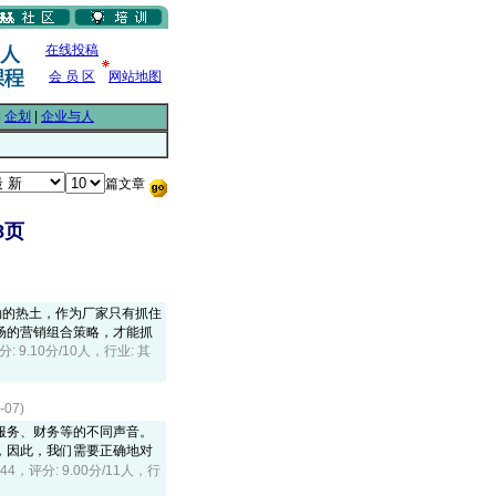
在线投稿
会 员 区
网站地图
|
企划
|
企业与人
篇文章
8页
勃的热土，作为厂家只有抓住
场的营销组合策略，才能抓
分: 9.10分/10人，行业: 其
07)
服务、财务等的不同声音。
，因此，我们需要正确地对
544，评分: 9.00分/11人，行