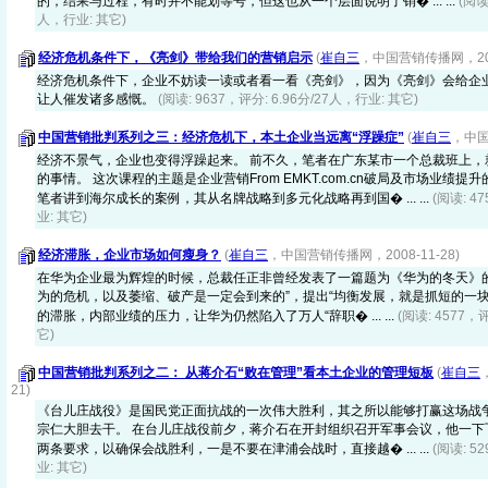
的，结果与过程，有时并不能划等号，但这也从一个层面说明了销� ... ...
(阅读
人，行业: 其它)
经济危机条件下，《亮剑》带给我们的营销启示
(
崔自三
，中国营销传播网，2008
经济危机条件下，企业不妨读一读或者看一看《亮剑》，因为《亮剑》会给企
让人催发诸多感慨。
(阅读: 9637，评分: 6.96分/27人，行业: 其它)
中国营销批判系列之三：经济危机下，本土企业当远离“浮躁症”
(
崔自三
，中国
经济不景气，企业也变得浮躁起来。 前不久，笔者在广东某市一个总裁班上，
的事情。 这次课程的主题是企业营销From EMKT.com.cn破局及市场业绩
笔者讲到海尔成长的案例，其从名牌战略到多元化战略再到国� ... ...
(阅读: 4
业: 其它)
经济滞胀，企业市场如何瘦身？
(
崔自三
，中国营销传播网，2008-11-28)
在华为企业最为辉煌的时候，总裁任正非曾经发表了一篇题为《华为的冬天》
为的危机，以及萎缩、破产是一定会到来的”，提出“均衡发展，就是抓短的一块
的滞胀，内部业绩的压力，让华为仍然陷入了万人“辞职� ... ...
(阅读: 4577，
它)
中国营销批判系列之二： 从蒋介石“败在管理”看本土企业的管理短板
(
崔自三
21)
《台儿庄战役》是国民党正面抗战的一次伟大胜利，其之所以能够打赢这场战
宗仁大胆去干。 在台儿庄战役前夕，蒋介石在开封组织召开军事会议，他一下
两条要求，以确保会战胜利，一是不要在津浦会战时，直接越� ... ...
(阅读: 5
业: 其它)