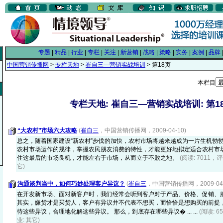
专题
|
精品
|
行业
|
专栏
|
关注
|
新营销
|
战略
|
策略
|
实务
|
案例
|
品牌
中国营销传播网
>
专栏天地
>
崔自三—营销实战培训
> 第18页
本栏目
专栏天地: 崔自三—营销实战培训: 第1
“大农村”市场六大攻略
(
崔自三
，中国营销传播网，2009-04-10)
总之，随着国家建设“新农村”步伐的加快，农村市场将越来越成为一片生机勃
农村市场运作的规律，掌握农民朋友消费的特性，才能更好地拟定适合农村市
住这最后的市场良机，才能左右于市场，从而立于不败之地。
(阅读: 7011，评
它)
沟通谈判当中，如何巧妙处理客户异议？
(
崔自三
，中国营销传播网，2009-04-
在开发新市场、面对新客户时，我们经常会听到客户对于产品、价格、促销、
其实，嫌货才是买货人，客户有异议并不代表不想买，而恰恰是想购买的前提
待这些异议，合理地化解这些异议。 那么，到底存在哪些异议� ... ...
(阅读: 6
业: 其它)