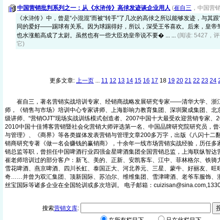
中国营销批判系列之一：从《水浒传》高俅发迹谈企业用人
(
崔自三
，中国营销传
《水浒传》中，曾是“小混混”而被“转手”了几次的高俅之所以能够发迹，与其跟
同的爱好——踢球有关系。因为球踢得好，所以，深受王爷喜欢。后来，皇帝
也水涨船高成了太尉。虽然也有一些大臣劝皇帝说不要� ... ...
(阅读: 5427，评
它)
更多文章:
上一页
...
11
12
13
14
15
16
17
18
19
20
21
22
23
24
崔自三，著名营销实战培训专家、经销商战略发展研究专家——清华大学、浙江
师，《销售与市场》培训中心专家讲师、上海影响力教育集团、深圳聚成集团、北
级讲师、“营销OJT”现场实战训练模式创造者、2007中国十大最受欢迎营销专家、
2010中国十佳博客营销暨社会化营销大师评选第一名、中国品牌研究院研究员，
与管理》、《商界》等各类媒体发表营销与管理文章200多万字，出版《八闪十二
销商研究专著《做一名会赚钱的赢销商》，十余年一线市场营销实战经验，历任多
销总监等职，曾担任中国啤酒行业四强金星啤酒集团全国营销总监，上海联纵智达
崔老师培训过的部分客户：新飞、美的、正新、安凯客车、江中、菲林格尔、铁骑
雪花啤酒、燕京啤酒、四川长虹、泰国正大、河北养元、三星、蒙牛、好丽友、旺
奇……并曾为双汇集团、顶新国际、苏泊尔、维维集团、雪津啤酒、老爷车服饰、
丝宝国际等诸多企业在全国轮训或多次培训。 电子邮箱：cuizisan@sina.com,13303
搜索
营销文库
: