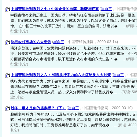
中国营销批判系列之七：中国企业的自满、骄奢与狂妄
(
崔自三
，中国营销传播网，
中国古往今来的历史上，因为自满、骄奢与狂妄而失败的例子比比皆是：夏桀
成，他们或因为自满，或因为骄奢，或因为狂妄，以致迷失了自己，最终不仅
命。 在中国三十年的改革开放中，因为一些企业的自满、骄奢以� ... ...
(阅读:
行业: 其它)
决战农村市场的六大忠告
(
崔自三
，中国营销传播网，2009-03-14)
毛泽东曾说：在中国，农民的问题解决好，一切就都好了。对于企业来说，不
业，只要农村市场能够做好，经营业绩肯定也不会差。但运作农村市场，企业
方面都要切合农村市场需求，以下是运作农村市场的六大忠告： � ... ...
(阅读:
行业: 其它)
中国营销批判系列之六： 销售执行不力的六大症结及六大对策
(
崔自三
，中国营
执行力代表着竞争力，对于销售来说，更是如此，可在现实中，很多企业的销
题到底出在哪呢？ 2008年12月，笔者应广东某著名企业邀请，主讲了管理
上，笔者与该企业管理人员一起，深入分析和探讨了销售执行� ... ...
(阅读: 5
业: 其它)
过冬，谁才是你的拯救者？（下）
(
崔自三
，中国营销传播网，2009-03-10)
薪酬变向 得力干将的离职，以及新形势下固定薪水制所暴露出的种种弊端，促
式，可当我提出推翻他的薪水制，也即固定工资制，调整为绩效制时，赵祥表现
好吧，我招聘他们时，工资标准可都是定好了的，如果现在� ... ...
(阅读: 403
其它)