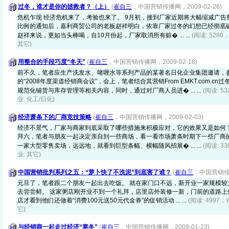
过冬，谁才是你的拯救者？（上）
(
崔自三
，中国营销传播网，2009-02-26)
危机乍现 经济危机来了，考验也来了。 9月初，接到厂家近期将大幅缩减广
比例的通知后，嘉利商贸公司的老板赵祥明白，依靠厂家过冬的幻想已经彻底破
赵祥来说，更如当头棒喝，自10月份起，厂家取消所有赊� ... ...
(阅读: 5280
其它)
用整合的手段巧度“冬天”
(
崔自三
，中国营销传播网，2009-02-18)
前不久，笔者应生产洗发水、啫喱水等系列产品的某著名日化企业集团邀请，
的“2008年度渠道经销商会议”，会上，笔者结合其营销From EMKT.com.c
规范化铺货与库存管理等相关内容，同时，通过对厂商人员进� ... ...
(阅读: 5
业: 化工/日化)
经济萧条下的厂商竞技策略
(
崔自三
，中国营销传播网，2009-02-03)
经济不景气，厂家与商家到底采取了哪些措施来积极应对，它的效果又是如何？2
拜六，笔者与朋友一起决定亲自到一些商场，看一看市场萧条时期下一些厂商的
一家大型零售卖场，远远地，就看到巨型条幅、横幅随风招展� ... ...
(阅读: 3
业: 其它)
中国营销批判系列之五：“萝卜快了不洗泥”到底害了谁？
(
崔自三
，中国营销传播
元旦了，笔者跟二个朋友一起出去吃饭。 就在家门口不远，新开业一家规模较
去尝尝鲜。 这家粥店刚开业不到一个礼拜，店里店外装修一新，门前的道路上
店才看到他们还做着“消费100元送50元代金券”的促销活动 ... ...
(阅读: 4997，
它)
与经销商一起走过经济“寒冬”
(
崔自三
，中国营销传播网，2009-01-23)