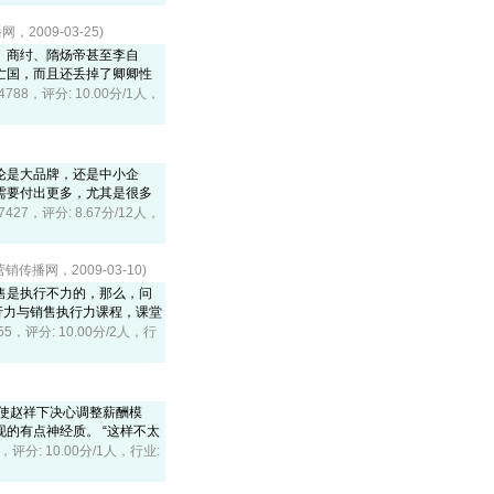
2009-03-25)
、商纣、隋炀帝甚至李自
亡国，而且还丢掉了卿卿性
 4788，评分: 10.00分/1人，
论是大品牌，还是中小企
需要付出更多，尤其是很多
 7427，评分: 8.67分/12人，
销传播网，2009-03-10)
售是执行不力的，那么，问
执行力与销售执行力课程，课堂
055，评分: 10.00分/2人，行
使赵祥下决心调整薪酬模
的有点神经质。 “这样不太
9，评分: 10.00分/1人，行业: