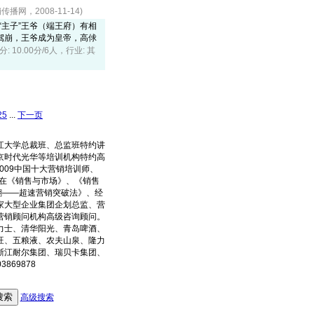
播网，2008-11-14)
“主子”王爷（端王府）有相
驾崩，王爷成为皇帝，高俅
分: 10.00分/6人，行业: 其
25
...
下一页
大学总裁班、总监班特约讲
京时代光华等培训机构特约高
2009中国十大营销培训师、
曾在《销售与市场》、《销售
翻——超速营销突破法》、经
家大型企业集团企划总监、营
营销顾问机构高级咨询顾问。
力士、清华阳光、青岛啤酒、
旺、五粮液、农夫山泉、隆力
浙江耐尔集团、瑞贝卡集团、
869878
高级搜索