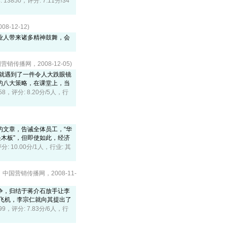
: 13850，评分: 7.11分/34
-12-12)
业人带来诸多精神鼓舞，会
营销传播网，2008-12-05)
就遇到了一件令人大跌眼镜
提升的八大策略，在课堂上，当
758，评分: 8.20分/5人，行
的文章，告诫全体员工，“华
木板”，但即使如此，经济
评分: 10.00分/1人，行业: 其
，中国营销传播网，2008-11-
争，归结于蒋介石放手让李
飞机，李宗仁就向其提出了
299，评分: 7.83分/6人，行