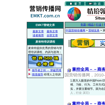
专题
|
精品
|
行业
|
EMKT营销文库
中国营销传播网
>
营销实务
> 
最新文章
最热文章
读者推荐
全部文章
麦肯特培训课程
麦肯特提供优秀的营销与管
理培训课程、内训与咨询：
掌控全局－－商
领导者之剑 － 突破思维
国营销传播网，2010-0
情境领导
经理人之培训
1.西方人眼里的中国From
维、习俗、行为、工作方式
实，并要注重细节。因为在国际
人，行业: 其它)
掌控全局－－商