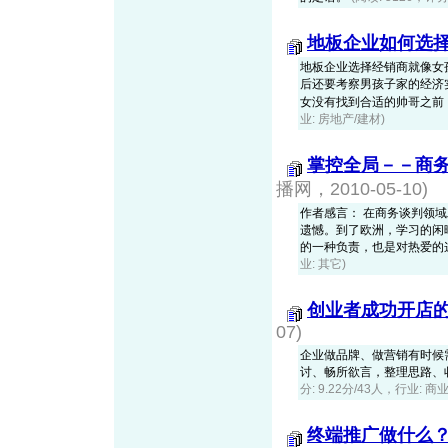
地板企业如何选
地板企业选择经销商就像女
后还要考察男孩子家的经济
女没有找到合适的帅哥之前，我
业: 房地产/建材)
掌控全局－－商
播网，2010-05-10)
作者感言： 在商务谈判领
遗憾。到了欧洲，学习的闲
的一种负责，也是对热爱的这份职业
业: 其它)
创业者成功开店的
07)
企业做品牌、做营销有时候需
讨、畅所欲言，整理思路、
分: 9.22分/43人，行业: 
终端推广做什么