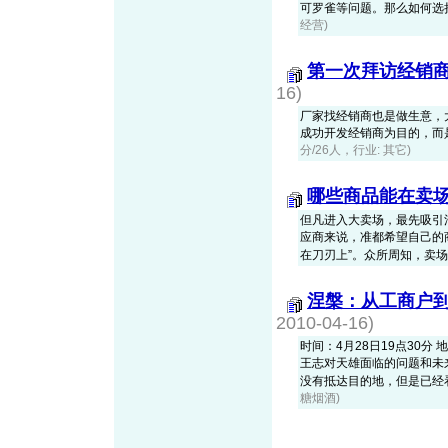
可罗雀等问题。那么如何选
经营)
第一次拜访经销
16)
厂家找经销商也是做生意，
成功开发经销商为目的，而
分/26人，行业: 其它)
哪些商品能在卖场
但凡进入大卖场，最先吸引消
应商来说，准都希望自己的商
在刀刃上”。众所周知，卖场内并不
涅槃：从工商户
2010-04-16)
时间：4月28日19点30分
王志对天雄面临的问题和未
没有抵达目的地，但是已经看到
糖烟酒)