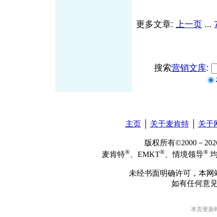
更多文章:
上一页
...
搜索
营销文库
:
主页
│
关于麦肯特
│
关于
版权所有©2000－2
®
®
®
麦肯特
、EMKT
、情境领导
均
未经书面明确许可，本网
如有任何意
本页更新时间: