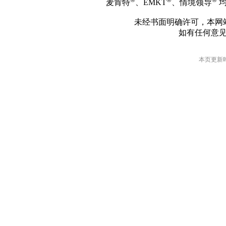
麦肯特
、EMKT
、情境领导
均
未经书面明确许可，本网
如有任何意
本页更新时间: