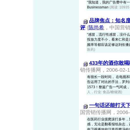
“我知道，我的广告费中有一半是浪
Businessman
(阅读: 109
品牌焦点：知名
评
(
陈尚希
，中国营销传
“感冒，流行性感冒，没什
投放力度不小，看来仁和是
频率等都应该足够达到传播效果
医药)
433年的酒你敢喝
销传播网，2006-02-1
有很长一段时间， 在电视和
告运用了对比的手法，罗列
1573！整篇广告一气呵成，无
人，行业: 食品/糖烟酒)
一句话还能打天
国营销传播网，2006-0
在医药行业摸爬滚打多年，
感，无论是翻看报纸杂志，
南卫视播放的汉森四磨汤的广告