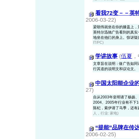
看我72变－－英
2006-03-22)
梁朝伟就坐在你的膝盖上，
英特尔迅驰广告看到的真实
地坐在他们的身上。惊讶疑惑之余
IT/PC)
学讲故事
(
伍夏
，
文章旨在说明：做广告如同
行其道的说明文和议论文。
中国太阳能企业
27)
自从2003年皇明请了杨扬
2004、2005年行业有
陈杞，索伊请了马季，还有赵本
人，行业: 家电)
“提能”品牌在传
2006-02-25)