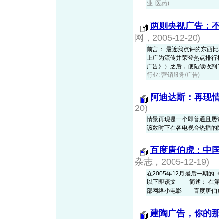
业: 医药)
两则央视广告：
网，2005-12-20)
前言： 最近我点评的东西
上广为流传并荣登热点排行
广告》）之后，便陆续收到了广
行业: 营销服务/广告)
阿迪达斯：再现
20)
情景再现是一个即普通且屡
该数时下在各电视台热播的
百度唐伯虎：中
杂志，2005-12-19)
在2005年12月最后一期
以下即该文—— 简述： 
部网络小电影——百度唐伯虎篇，
建陶广告，你的