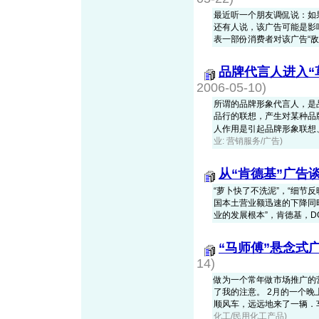
最近听一个朋友调侃说：如果
还有人说，该广告可能是影
表一部份消费者对该广告“敌
品牌代言人进入“
2006-05-10)
所谓的品牌形象代言人，是
品行的联想，产生对某种品
人作用是引起品牌形象联想、体
业: 营销服务/广告)
从“肯德基”广告
“萝卜快了不洗泥”，“细节
国本土营业额迅速的下降同
业的发展根本”，肯德基，DO 
“马师傅”悬念式
14)
做为一个常年做市场推广的
了我的注意。 2月的一个
顺风车，远远地来了一辆．车停
化工/民用化工产品)