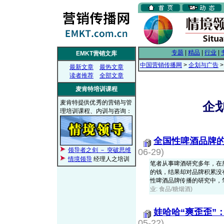
专题
|
精品
|
行业
|
EMKT营销文库
中国营销传播网
>
企划与广告
最新文章
最热文章
读者推荐
全部文章
麦肯特培训课程
麦肯特提供优秀的营销与管
企划
理培训课程、内训与咨询：
全国性啤酒品牌
领导者之剑 － 突破思维
06-29)
情境领导
经理人之培训
笔者从事啤酒研究多年，在
的钱，结果却对品牌积累没
性啤酒品牌传播的研究中，笔者
业: 食品/糖烟酒)
娃哈哈“爽歪歪”
05-22)