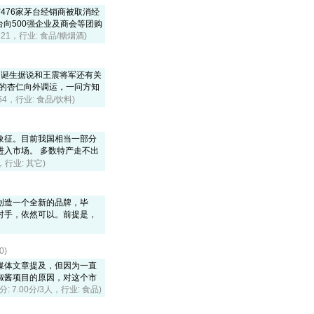
476家茅台经销商被取消经
台向500强企业及商会等团购
7321，行业: 食品/糖烟酒)
的诞生据说和王震将军还有关
批的杏仁向外调运，一问方知
554，行业: 食品/饮料)
象征。目前我国相当一部分
入市场。 多数特产走不出
0，行业: 其它)
创造一个全新的品牌，毕
对手，依然可以。前提是，
0)
媒体文章提及，但因为一直
椒酱项目的原因，对这个市
分: 7.00分/3人，行业: 食品)