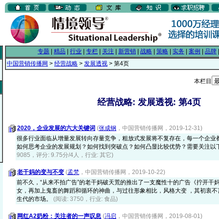
专题
|
精品
|
行业
|
专栏
|
关注
|
新营销
|
战略
|
策略
|
实务
|
案例
|
品牌
中国营销传播网
>
经营战略
>
发展透视
> 第4页
本栏目
经营战略: 发展透视: 第4页
2020，企业发展的六大关键词
(
张成钢
，中国营销传播网，2019-12-31)
很多行业面临从增量发展转向存量竞争，粗放式发展将不复存在，每一个企业
如何思考企业的发展规划？如何找到突破点？如何凸显比较优势？需要关注以
9085，评分: 9.75分/4人，行业: 其它)
老干妈的变与不变
(
孟梵
，中国营销传播网，2019-10-22)
前不久，“从来不拍广告”的老干妈破天荒的推出了一支魔性十的广告《拧开干妈》
女，再加上鬼畜的舞蹈和循环的神曲，与过往形象相比，风格大变 ，其初衷不
生代的市场。
(阅读: 3750，行业: 食品)
网红A2奶粉：关注者的一声叹息
(
冯启
，中国营销传播网，2019-08-01)