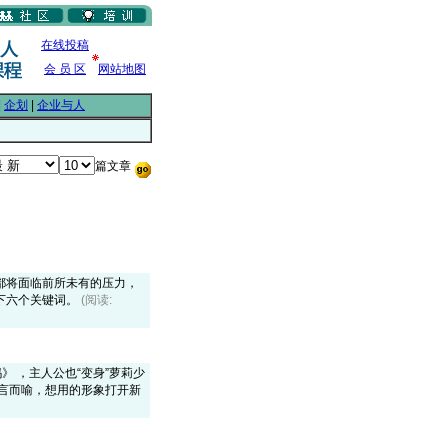
在线投稿
会 员 区
网站地图
|
企划
|
企业与人
篇文章
都将面临前所未有的压力，
下六个关键词。
(阅读:
 ，主人公也“变身”萝莉少
言而喻，想用的形象打开新