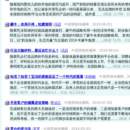
随着国内婴幼儿奶粉市场的规范与提升，国产奶粉的销量呈现出前所未有的增
和市场的压力，也让诸多外资乳企的一些问题暴露出来。 无法追溯的串货 近期
未授权经销商/平台出售至初系列产品的说明函”。函件显 ... ...
(阅读: 11788，
蒙牛：布局不停，轮廓渐明
(
冯启
，中国营销传播网，2019-08-01)
随着乳业双雄的拉锯战越来越激烈，蒙牛的战略布局一刻也没有停歇。奶业振
阿里云计划布局等等一系列举措，渐渐的勾勒出了蒙牛未来的战略格局。 发布奶业振兴
日，以“奶业振兴，生态共赢”为主题的 2019 年蒙牛集团 ... ...
(阅读: 5135，行
行业大咖伊利，最近在忙什么？
(
冯启
，中国营销传播网，2019-08-01)
随着乳企打造品牌的手段多样化，新媒体越来越发挥着重要的平台价值，消费
业了。伊利自从充分利用自媒体平台后，关注度开始陡然上市。于是小编把镜
看明星乳企最近在忙什么新花样呢？ 伊利张剑秋：在国际舞台 ... ...
(阅读: 44
知否？知否？宝洁的衰败应证了一个时代的落幕
(
刘传彬
，中国营销传播网，2019
每个企业都有其时代命运。时代不一样，孕育的企业基因也不一样，企业想改
抛弃。一个英雄无法永远称霸武林，后来人的前赴后继注定英雄只是一个时代
(阅读: 4970，评分: 8.00分/1人，行业: 化工/日化)
开发客户的侧翼进攻策略
(
李治江
，中国营销传播网，2019-07-20)
完成销售任务的两大关键途径，一是深挖现有客户的增量，二是增加新客户的数
售，也不是开发出了合作的渠道伙伴经销商就一劳永逸了，我们也需要不断地
培训和考核，有一些跟不上公司脚步或者价值观不同的客户需要坚 ... ...
(阅读: 
茅台的是与非
(
孟梵
，中国营销传播网，2019-05-31)