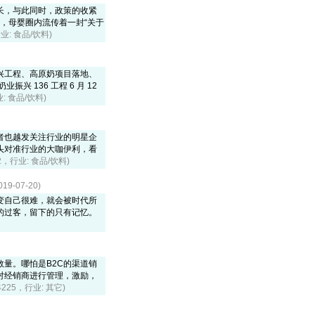
长，与此同时，政策的收紧
，母婴圈内流传着一封“关于
行业: 食品/饮料)
兴工程、高原奶项目落地、
 136 工程 6 月 12
业: 食品/饮料)
者也越发关注行业的明星企
头对准行业的大咖伊利，看
72，行业: 食品/饮料)
-07-20)
变自己很难，就会被时代所
的过客，留下的只有记忆。
量。哪怕是B2C的渠道销
对经销商进行管理，激励，
4225，行业: 其它)