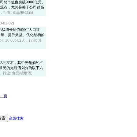
公司总市值也突破9000亿元。
和观点，尤其是关于公司过高
20，行业: 食品/糖烟酒)
01-02)
猛增长所依赖的“人口红
视质量、提升效益、优化结构的
分: 10.00分/2人，行业: 其
0亿元左右，其中光瓶酒约占
上常见的光瓶酒划分为以下六
03，行业: 食品/糖烟酒)
一页
高级搜索