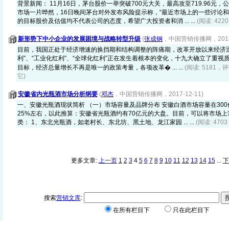
背景新闻： 11月16日，茅台股价一举突破700元大关，最高攻至719.96元，
市场一片哗然，16日晚间茅台对外发布风险提示称，“最近市场上的一些讨论
的目标股价及估值均不代表公司的态度，希望广大投资者和消 ... ...
(阅读: 42
新形势下中小企业的发展困境与战略转型升级
(
张成钢
，中国营销传播网，2018-
目前，我国正处于经济增速的换挡期和结构调整的阵痛期，改革开放以来经济迅
利”、“工业化红利”、“全球化红利”正在发生着根本的变化，十九大确立了重
目标，经济总量增长不再是唯一的政策考量，各项改革� ... ...
(阅读: 5181，评
它)
安徽省内光瓶酒市场分析纲要
(
邓杰
，中国营销传播网，2017-12-11)
一、安徽光瓶酒现状简析 （一）市场容量及品牌分布 安徽白酒市场容量在30
25%左右，以此推算：安徽省光瓶酒约有70亿元的大盘。目前，可以将市场
类： 1、东北光瓶酒，如老村长、东北坊、黑土地、龙江家园 ... ...
(阅读: 47
更多文章:
上一页
1
2
3
4
5
6
7
8
9
10
11
12
13
14
15
...
下
搜索
营销文库
:
在所有栏目下
只在此栏目下