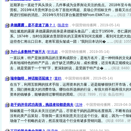
近期茅台一直处于风头浪尖，几件事成为业界舆论关注的焦点。 2018年至今有
营权。2019年4月贵州茅台公布了首批对商超、卖场公开招标文件，接着又出
商进行招标的消息。 2019年5月5日茅台集团营销From EMKT.co ... ...
(阅读: 
承德露露，是不是迷了路？！
(
陈彦华
，中国营销传播网，2019-05-14)
地位尴尬的露露 承德露露的前身是承德罐头食品厂，成立于1950年。杏仁露
系。1974年，当时任国家农垦部部长的王震将军到河北视察，看到河北把大
这些杏仁将出口日本。老将军眉头皱成一团：“我到日本访问� ... ...
(阅读: 10
为什么多数特产做不大
(
轩兆超
，中国营销传播网，2019-05-14)
一直以来，特产是旅游商品的主要构成部分，是地方名片，是一种特殊的文化
具有地域特色的特产产品，由于缺乏消费认知，成长缓慢，还没有真正规模化进
去，就是受困于一个“特”字，更深刻的说，是受困于特产企� ... ...
(阅读: 848
瑞幸咖啡，神话能否延续？
(
董鸥
，中国营销传播网，2019-05-14)
在当下，利用互联网的技术手段，运用资本的力量，还是能够很快打开市场，
竟，我们拥有庞大的消费市场。哪怕你所选择的行业，有强大得不能再强大的
资本的钱够多，能够烧得过黎明前的黑暗。
(阅读: 7899，行业: 食品/饮料)
老干妈并非武功高强，挑战者却都是病夫
(
沈坤
，中国营销传播网，2019-04-3
辣椒酱是一个我从未关注过的产品，尽管老干妈的品牌知名度很高，不断有自
没有此类产品策划，导致我一直没有刻意关注过这个行业。最近，因为一个辣
场做了一个初略的走访，然后发现这个行业有诸多营销问题。
(阅读: 6958，评