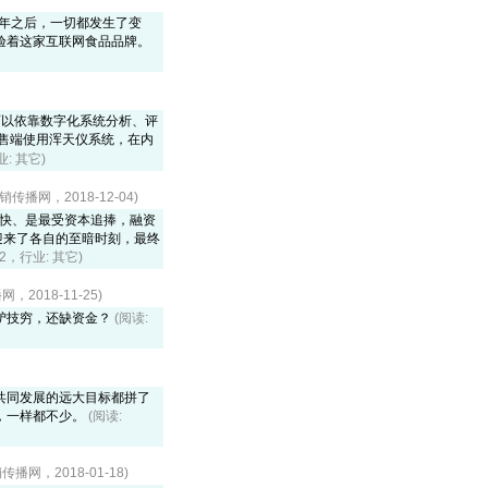
五年之后，一切都发生了变
验着这家互联网食品品牌。
，可以依靠数字化系统分析、评
售端使用浑天仪系统，在内
业: 其它)
传播网，2018-12-04)
崛起最快、是最受资本追捧，融资
迎来了各自的至暗时刻，最终
72，行业: 其它)
2018-11-25)
驴技穷，还缺资金？
(阅读:
共同发展的远大目标都拼了
，一样都不少。
(阅读:
播网，2018-01-18)