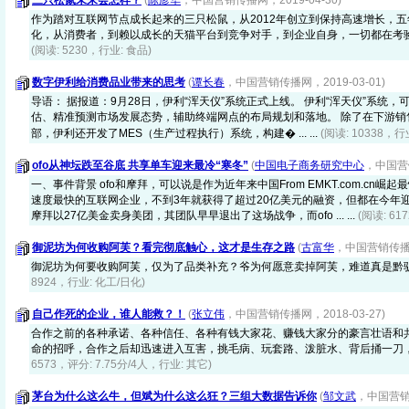
三只松鼠未来会怎样？
(
陈彦华
，中国营销传播网，2019-04-30)
作为踏对互联网节点成长起来的三只松鼠，从2012年创立到保持高速增长，
化，从消费者，到赖以成长的天猫平台到竞争对手，到企业自身，一切都在考
(阅读: 5230，行业: 食品)
数字伊利给消费品业带来的思考
(
谭长春
，中国营销传播网，2019-03-01)
导语： 据报道：9月28日，伊利“浑天仪”系统正式上线。 伊利“浑天仪”系统
估、精准预测市场发展态势，辅助终端网点的布局规划和落地。 除了在下游销
部，伊利还开发了MES（生产过程执行）系统，构建� ... ...
(阅读: 10338，行
ofo从神坛跌至谷底 共享单车迎来最冷“寒冬”
(
中国电子商务研究中心
，中国营销
一、事件背景 ofo和摩拜，可以说是作为近年来中国From EMKT.com.cn
速度最快的互联网企业，不到3年就获得了超过20亿美元的融资，但都在今年
摩拜以27亿美金卖身美团，其团队早早退出了这场战争，而ofo ... ...
(阅读: 61
御泥坊为何收购阿芙？看完彻底触心，这才是生存之路
(
古富华
，中国营销传播网，
御泥坊为何要收购阿芙，仅为了品类补充？爷为何愿意卖掉阿芙，难道真是黔
8924，行业: 化工/日化)
自己作死的企业，谁人能救？！
(
张立伟
，中国营销传播网，2018-03-27)
合作之前的各种承诺、各种信任、各种有钱大家花、赚钱大家分的豪言壮语和
命的招呼，合作之后却迅速进入互害，挑毛病、玩套路、泼脏水、背后捅一刀
6573，评分: 7.75分/4人，行业: 其它)
茅台为什么这么牛，但斌为什么这么狂？三组大数据告诉你
(
邹文武
，中国营销传