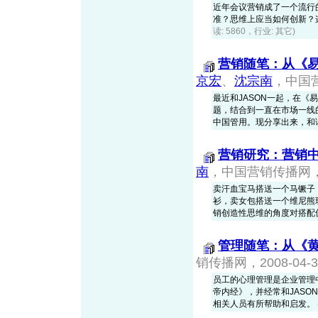
近年会议营销成了一个流行
准？思维上应当如何创新？
读: 5860，行业: 其它)
营销随笔：从《
京宏
、
沈宗南
，中国营
最近和JASON一起，在
题，结合到一直在市场一线
中国管用。现分享出来，和
营销研究：营销
南
，中国营销传播网，20
卖汗血宝马搭送一个马镢子
衫，卖女包搭送一个维尼熊
销创造性思维的角度对搭配
管理随笔：从《
销传播网，2008-04-3
员工的心理管理是企业管理
帝内经》，并经常和JAS
相关人员有所帮助和启发。