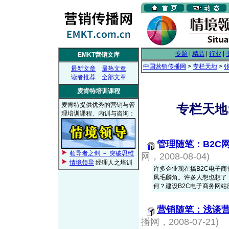
专题
|
精品
|
行业
|
EMKT营销文库
中国营销传播网
>
专栏天地
>
最新文章
最热文章
读者推荐
全部文章
麦肯特培训课程
麦肯特提供优秀的营销与管
专栏天地:
理培训课程、内训与咨询：
管理随笔：B2C
领导者之剑 － 突破思维
网，2008-08-04)
情境领导
经理人之培训
许多企业现在搞B2C电子
凤毛麟角。许多人想也想了
何？建设B2C电子商务网
营销随笔：浅谈
播网，2008-07-21)