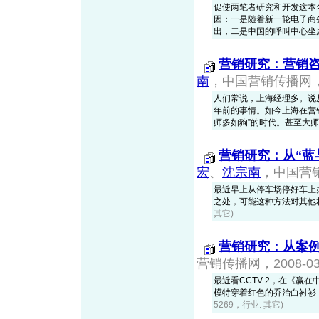
促使两笔者研究和开发这本名字
因：一是随着新一轮电子商
出，二是中国的呼叫中心坐席
营销研究：营销咨
南
，中国营销传播网，20
人们常说，上海经理多。说
年前的事情。如今上海在营
师多如狗”的时代。甚至大
营销研究：从“蓝
宏
、
沈宗南
，中国营销传
最近早上从停车场停好车上
之处，可能这种方法对其他
其它)
营销研究：从案
营销传播网，2008-03-
最近看CCTV-2，在《
模特穿着红色的乔治白衬衫
5269，行业: 其它)