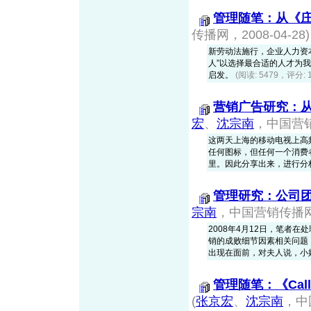
管理随笔：从《庄
传播网，2008-04-28)
新劳动法施行，企业人力资
人”以选择最合适的人才为
启发。
(阅读: 5479，评分: 
营销广告研究：从
宏
、
沈宗南
，中国营销传
这两天上海的移动电视上高
任何图标，但任何一个消费
里。因此分享出来，进行分
管理研究：公司
宗南
，中国营销传播网，2
2008年4月12日，笔者
销的成败细节因素相关问题
出现在面前，对夫人说，小姐
管理随笔：《Cal
(
张京宏
、
沈宗南
，中国