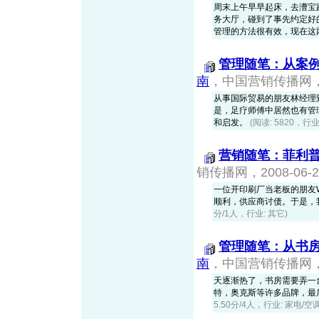
周末上午早早起床，去漕宝
务大厅，碰到了事先约定好
管理的方法很有效，现在这两个
管理随笔：从案例
南
，中国营销传播网，20
从事国际贸易的朋友林经理
是，足疗师傅中居然也有管
和启发。
(阅读: 5820，行业
营销随笔：菲利普
销传播网，2008-06-2
一位开印刷厂当老板的朋友
顺利，供应商讨债。于是，
分/1人，行业: 其它)
管理随笔：从书
南
，中国营销传播网，20
天逐渐热了，书房需要弄一
特，奥克斯等许多品牌，最
5.50分/4人，行业: 家电/空调