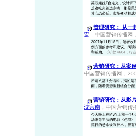
芙蓉姐姐T台走光，设计师
芝边吃火锅边亲嘴，那是恩
其心态必反。市场变动和成本变
管理研究： 从一
宏
，中国营销传播网，20
2007年11月18日，笔者
例方面的参考和建议。阅读
和帮助。
(阅读: 4664，行业
营销研究：从案
中国营销传播网，2007-
所谓M型社会结构，指的是
面，随着资源重新组合分配，
营销研究：从影
沈宗南
，中国营销传播网，
今天晚上在MSN上和一个职业
汤唯等主演的电影《色戒》
流行的悬念设置技术，很有