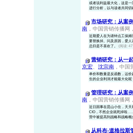
或者说利益最大化，这是一
进行分析，以与读者共同切
市场研究：从案
南
，中国营销传播网，20
近期爱人在为请钟点工保姆
要替换掉。问及原因，爱人
总归是不喜欢了。
(阅读: 4
营销研究：从一
京宏
、
沈宗南
，中国营
单价和数量是反函数，运价
生的企业利润才能最大化呢
管理研究：从案
南
，中国营销传播网，20
近日因事在昆山小住，天天
CIO，不然企业就死掉啦
营中被提高到战略和战略概
从科布-道格拉斯