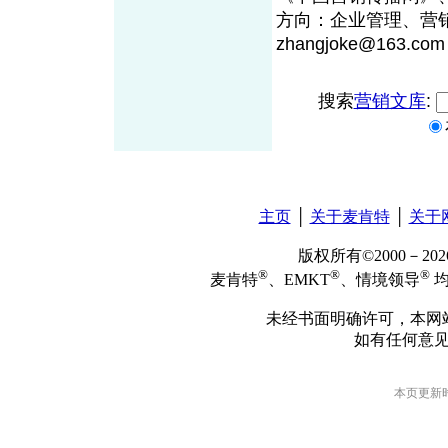
方向：企业管理、营
zhangjoke@163.com
搜索
营销文库
:
主页
│
关于麦肯特
│
关于
版权所有©2000－2
®
®
®
麦肯特
、EMKT
、情境领导
均
未经书面明确许可，本网
如有任何意
本页更新时间: