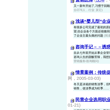
营销乱弹
(
沈坤
，
又一新年开始了,习惯于回顾
分/276人，行业: 其它)
浅谈“婴儿型”企
有很多公司完成了最初的原
望,但企业各个方面还很脆弱
了企业主最头痛的问题
(阅读
咨询手记－－诱
自从七年前开始从事企业管
咨询人生的甜酸苦辣，我想
营销服务/咨询顾问)
情景案例：传统
网，2005-03-03)
冬天是冰箱的销售淡季，但
销售，使淡季成为旺季……
民营企业选用职
01-21)