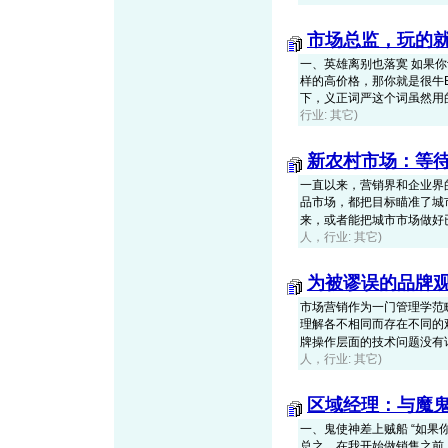
市场总监，玩的
一、英雄离别也落寞 如果
样的高价格，那你就是很牛
下，义正词严这个词虽然用的不
行业: 其它)
新农村市场：等
一直以来，营销界和企业界
品市场，都把目标瞄准了城
来，或者能把城市市场做好已经
人，行业: 其它)
为被谬误的品牌
市场营销作为一门管理学范
理解各不相同而存在不同的
牌操作层面的技术问题没有详细
人，行业: 其它)
区域经理：与魔
一、鬼使神差上贼船 “如
总之，在我开始做销售之前