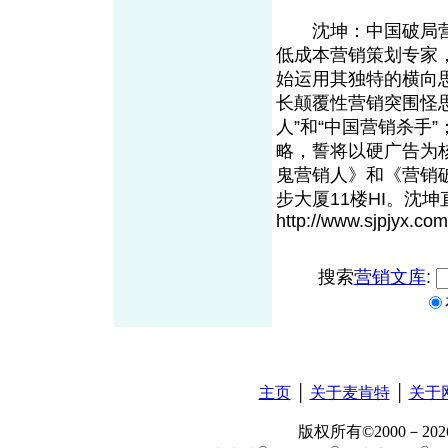
沈坤：中国破局营
低成本营销策划专家，
始运用其独特的横向
长颠覆性营销突围怪
人”和“中国营销杀手”
略，誓将以硬广告为
鬼营销人》和《营销
步大厦11楼HI。沈坤直
http://www.sjpjyx.co
搜索
营销文库
:
主页
│
关于麦肯特
│
关于
版权所有©2000－2