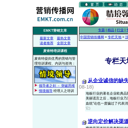
专题
|
精品
|
行业
|
EMKT营销文库
中国营销传播网
>
专栏天地
>
最新文章
最热文章
读者推荐
全部文章
麦肯特培训课程
麦肯特提供优秀的营销与管
专栏天
理培训课程、内训与咨询：
从企业诚信的缺
领导者之剑 － 突破思维
08-18)
情境领导
经理人之培训
地板行业的著名企业欧典品
美丽谎言之后，地板行业乃
血统”论也一度骗过了代表消费者
它)
逆向定价解决渠