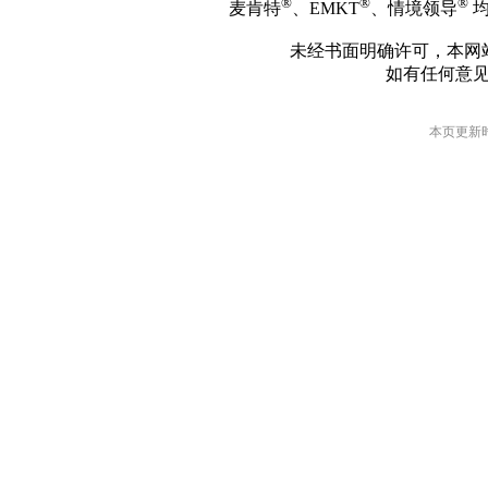
®
®
®
麦肯特
、EMKT
、情境领导
均
未经书面明确许可，本网
如有任何意
本页更新时间: