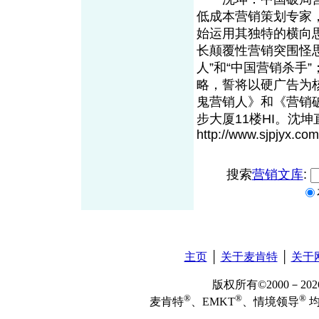
低成本营销策划专家，
始运用其独特的横向
长颠覆性营销突围怪
人”和“中国营销杀手”
略，誓将以硬广告为
鬼营销人》和《营销
步大厦11楼HI。沈坤直
http://www.sjpjyx.co
搜索
营销文库
:
主页
│
关于麦肯特
│
关于
版权所有©2000－2
®
®
®
麦肯特
、EMKT
、情境领导
均