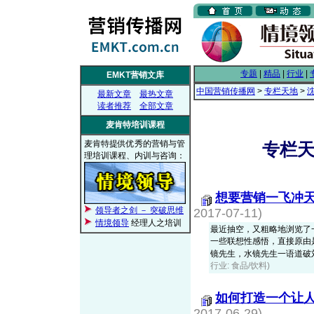
专题
|
精品
|
行业
|
EMKT营销文库
中国营销传播网
>
专栏天地
>
最新文章
最热文章
读者推荐
全部文章
麦肯特培训课程
麦肯特提供优秀的营销与管
专栏天
理培训课程、内训与咨询：
想要营销一飞冲
领导者之剑 － 突破思维
2017-07-11)
情境领导
经理人之培训
最近抽空，又粗略地浏览了一遍
一些联想性感悟，直接原由
镜先生，水镜先生一语道破刘备
行业: 食品/饮料)
如何打造一个让
2017-06-29)