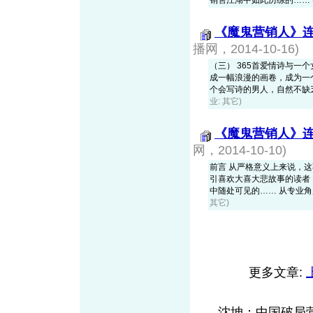
销售江湖中如此历练的……
《魔鬼营销人》
播网，2014-10-16)
（三） 365首爱情诗与
成一幅浪漫的画卷，成为一
个会写诗的男人，自然不缺乏浪
业: 其它)
《魔鬼营销人》连
网，2014-10-10)
前言 从严格意义上来说，
引喜欢大喜大悲故事的读者
中随处可见的…… 从专业角度讲
其它)
更多文章:
沈坤：中国破局营