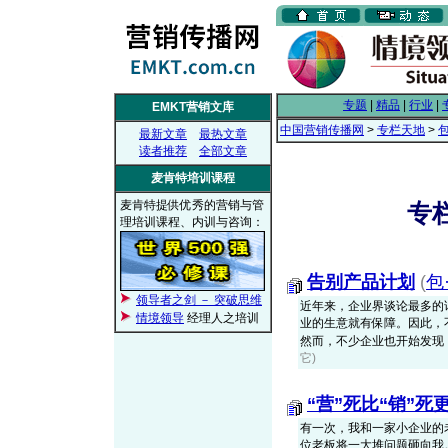
专题
|
精品
|
行业
|
EMKT营销文库
中国营销传播网
>
专栏天地
>
最新文章
最热文章
读者推荐
全部文章
麦肯特培训课程
麦肯特提供优秀的营销与管
专栏
理培训课程、内训与咨询：
告别产品计划
(
包
领导者之剑 － 突破思维
近年来，企业界谈论最多的
情境领导
经理人之培训
业的生意就有保障。因此，
然而，不少企业也开始发现，渠
它)
“营”死比“销”死
有一次，我和一家小企业的
位老板将一大堆问题砸向我