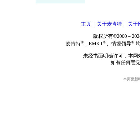
主页
│
关于麦肯特
│
关于
版权所有©2000－2
®
®
®
麦肯特
、EMKT
、情境领导
均
未经书面明确许可，本网
如有任何意
本页更新时间: