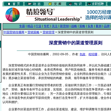
专题
|
精品
|
行业
|
专栏
|
关注
|
新营销
|
战略
|
策略
|
实务
|
案例
|
品牌
中国营销传播网
>
营销策略
>
营销管理
> 深度营销中的渠道管理原则
深度营销中的渠道管理原则
中国营销传播网， 2002-09-05， 作者:
包政
、
程绍珊
， 访问人数
深度营销模式的本质是谋求企业营销价值链的系统协同效率，并以此为基础建立
调在各区域市场与核心经销商、各类优秀终端、用户和其他物流、服务等相关者建
发展的紧密性关系，打造以企业为主导的营销价值链，企业利用自身的综合能力（
等）逐步确立渠道领导权，承担营销链的构建、协调、领导和服务等管理职能。
企业要真正有效履行营销链管理者的职责，应做好两方面的工作：一方面必须整
生产、营销、服务等各环节企业资源，实现前、后台协同响应市场竞争需求的一体
地位（本部分要领以后专文论述）；另一方面企业要提高渠道综合管理能力，引领
作，在市场竞争的关键环节获得优势，有效打击竞争对手，扩大市场份额，使合作
认同和拥护。
企业要作好渠道的管理工作，必须在渠道规划、建设、维护和调整等方面强调有