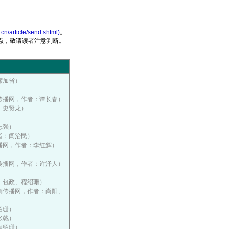
article/send.shtml)
。
点，敬请读者注意判断。
：席加省）
国营销传播网，作者：谭长春）
者：史贤龙）
郝志强）
作者：闫治民）
营销传播网，作者：李红辉）
国营销传播网，作者：许泽人）
作者：包政、程绍珊）
中国营销传播网，作者：尚阳、
程绍珊）
：张戟）
：程绍珊）