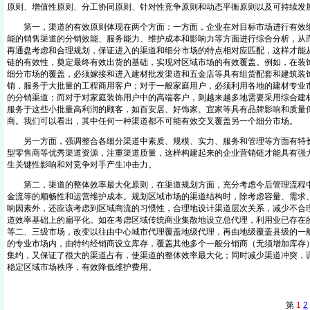
原则、增值性原则、分工协同原则、针对性竞争原则和动态平衡原则以及可持续发
第一，渠道的有效原则体现在两个方面：一方面，企业在对目标市场进行有效细
能的销售渠道的分销效能、服务能力、维护成本和影响力等方面进行综合分析，从
再通盘考虑和合理规划，保证进入的渠道和细分市场的特点相对应匹配，这样才能
链的有效性，奠定最终有效出货的基础，实现对区域市场的有效覆盖。例如，在装
细分市场的覆盖，必须嫁接和进入建材批发渠道和五金店等具有组货配套和建筑装
销，服务于大批量的工程商用客户；对于一般家庭用户，必须利用各地的建材专业
的分销渠道；而对于对家庭装饰用户中的高端客户，则越来越多地需要采用综合建
服务于这些小批量高利润的顾客，如百安居、好饰家、宜家等具有品牌影响和质量
商。我们可以看出，其中任何一种渠道都不可能有效交叉覆盖另一个细分市场。
另一方面，强调整合各细分渠道中素质、规模、实力、服务和管理等方面有特长
型零售商等优秀渠道资源，注重渠道质量，这样构建起来的企业营销链才能具有强
生关键性影响和对竞争对手产生冲击力。
第二，渠道的整体效率最大化原则，在渠道规划方面，充分考虑今后管理流程中
金流等的顺畅性和运营维护成本。规划区域市场的渠道结构时，除考虑容量、需求
响因素外，还应该考虑到区域商流的习惯性，合理地设计渠道层次关系，减少不合
道效率基础上的扁平化。如在考虑区域传统商业集散地设立总代理，利用业已存在
等二、三级市场，改变以往由中心城市代理覆盖地级代理，再由地级覆盖县级的一
的专业市场内，由特约经销商设立库存，覆盖其他多个一般分销商（无须增加库存
集约，又保证了很大的渠道占有，使渠道的整体效率最大化；同时减少渠道冲突，
稳定区域市场秩序，有效降低维护费用。
第
1
2