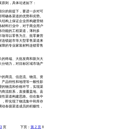
展原则，具体论述如下：
分的前提下，要进一步对可
而明确各渠道的优势和劣势。
从结构上保证企业所构建营销
饰材料行业中，对于商业用户
饰功能的工程渠道，薄利多
市场等以零售为主、批零兼营
材连锁超市等大型零售渠道来
保障的专业家装材料连锁零售
的终端、大批发商和新兴大
大分销力，对目标区域市场产
的商流、信息流、物流、资
、产品特性和地理等一般性影
理的物流和价格环节，实现渠
的商流联系，直接覆盖地、县
般性渠道构建思路。但在集中
），即实现了物流集中和库存
调动各级渠道成员的积极性，
3
页 下页：
第 2 页
8