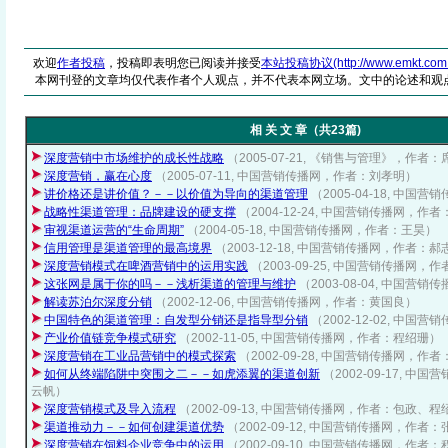
欢迎
作者投稿
，投稿即表明您已阅读并接受
本站投稿协议(http://www.emkt.com.cn/
本网刊登的文章均仅代表作者个人观点，并不代表本网立场。文中的论述和观
相 关 文 章（共23篇)
深度营销中市场维护的成长性战略
（2005-07-21, 《销售与管理》，作者
深度营销，赢在心度
（2005-07-11, 中国营销传播网，作者：刘孝明）
讲价格还是讲价值？－－以价值为导向的渠道管理
（2005-04-18, 中
战略性渠道管理：品牌建设的硬支撑
（2004-12-24, 中国营销传播网，作
审视渠道运营的“生命周期”
（2004-05-18, 中国营销传播网，作者：王昊）
信用管理是渠道管理的最高境界
（2003-12-18, 中国营销传播网，作者：
深度营销模式在啤酒营销中的运用实践
（2003-09-25, 中国营销传播网，
这张网是属于你的吗－－浅析渠道的管理与维护
（2003-08-04, 中国
解读苏泊尔深度分销
（2002-12-06, 中国营销传播网，作者：黄国良）
中国特色的渠道管理：自发型分销还是指导型分销
（2002-12-02, 中
产业价值链竞争模式研究
（2002-11-05, 中国营销传播网，作者：程绍珊）
深度营销在工业品营销中的模式探索
（2002-09-28, 中国营销传播网，
如何从终端陷阱中突围之二－－如虎添翼的渠道创新
（2002-09-17, 
云帆）
深度营销模式及导入流程
（2002-09-13, 中国营销传播网，作者：包政、
渠道推动力－－如何创建渠道优势
（2002-09-12, 中国营销传播网，作者
深度营销在饲料企业竞争中的运用
（2002-09-10, 中国营销传播网，作者