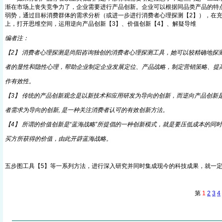
渐在市场上丧失竞争力了，企业需要进行产品创新。企业可以根据同品类产品的特
弱势，通过目标消费群体的需求分析（或进一步进行消费者心理探测【2】），在
上，打开思维空间，运用逆向产品创新【3】、价值创新【4】、解疑导维
编者注：
【2】 消费者心理探测是尚阳咨询独创的消费者心理探测工具，她可以较精确地探
者的显性和隐性心理，帮助企业制定企业发展定位、产品战略，制定营销策略、提
作有效性。
【3】 传统的产品创新观念是以新技术和应用研发为导向的创新，而逆向产品创新
者需求为导向的创新, 是一种关注消费者认可的有效创新方法。
【4】 所谓的价值创新是“蓝海战略”所提倡的一种创新模式，就是要压低成本的同
买方所获得的价值，由此开辟蓝海战略。
五步图工具【5】等一系列方法，进行深入研究并同时集成现今的科技成果，就一
第
1
2
3
4