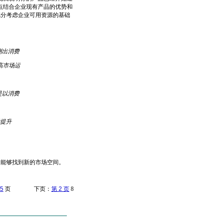
点结合企业现有产品的优势和
充分考虑企业可用资源的基础
测出消费
高市场运
是以消费
时提升
定能够找到新的市场空间。
5
页 下页：
第 2 页
8