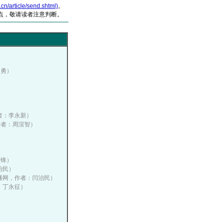
article/send.shtml)
。
点，敬请读者注意判断。
国勇）
）
作者：李永新）
，作者：周渲智）
利锋）
闫治民）
营销传播网，作者：闫治民）
者：丁永征）
）