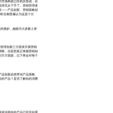
的市场构架已经初步形成，在
觉得无从下手了。营销管理者
新——产品创新、营销策略创
们听后都普遍认为这是十分
后的奥妙，她能为大多数人将
销管理创新三方面来开展营销
清晰，但若想真正掌握营销创
到方方面面，以下将会对每个
品创新必然带动产品策略、
你的产品？是否了解你的消费
就说明你的产品已经开始逐