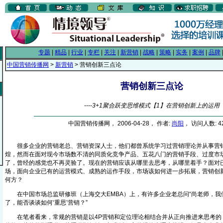
专题
|
精品
|
行业
|
专栏
|
关注
|
新营销
|
战略
|
策略
|
实务
|
案例
|
品牌
中国营销传播网
>
新营销
> 营销创新三点论
营销创新三点论
----3+1聚合跃变思维模式【1】在营销创新上的运用
中国营销传播网， 2006-04-28， 作者:
尚阳
， 访问人数: 4
很多企业的营销老总、营销资深人士，他们都曾系统学习过营销理论并从事营
煌，然而在面对现今市场数不清的同质化竞争产品、五花八门的营销手段、过度市
了，曾经的感觉也不再灵验了。现在的营销应该从哪里去思考，从哪里着手？面对
场，面向企业已有的运营模式、成熟的运作手段，市场该如何进一步拓展，营销创
何方？
在中国市场总监研修班（上海交大EMBA）上，有许多企业老总问“尚老师，我
了，能否谈谈如何‘重思’营销？”
在笔者看来，常规的营销是以4P营销和定位理论相结合并从正向推进来思考的