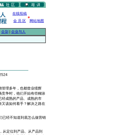
在线投稿
会 员 区
网站地图
|
企划
|
企业与人
2524
销管理多年，也都曾业绩辉
场竞争时，他们开始有些糊涂
已经成熟的产品、成熟的市
新又该如何着手？解决之路在
们已经不知道到底怎么做营销
，从定位到产品、从产品到