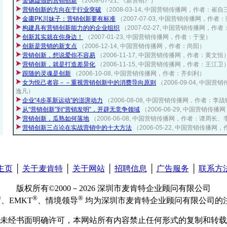
警惕虚假的营销创新
（2008-07-21, 《新营销》）
营销创新的方向在于行业突破
（2008-03-14, 中国营销传播网，作者：崔自
金庸PK川妹子：营销创新要有标准
（2007-07-03, 中国营销传播网，作者
构建具有营销创新能力的的企业组织
（2007-02-27, 中国营销传播网，作
创新其实就在你身边！
（2007-01-23, 中国营销传播网，作者：于斐）
创新是营销的新支点
（2006-12-14, 中国营销传播网，作者：尚阳）
营销创新，想说爱你不容易
（2006-11-17, 中国营销传播网，作者：黄文恒
营销创新，就是打造差异化
（2006-11-15, 中国营销传播网，作者：王江卫
跟随的灵魂是创新
（2006-10-08, 中国营销传播网，作者：齐剑利）
女为悦己者容－－重视营销创新中的消费导向原则
（2006-09-04, 中
逸凡）
企业“4步革新运动”的澎湃动力
（2006-08-08, 中国营销传播网，作者：李
从“营销创新”到“营销发明”，开辟无竞争领域
（2006-06-29, 中国营销传
营销创新，瓜熟如何落地
（2006-06-08, 中国营销传播网，作者：谭周长
营销创新三点论在实战营销中的十大方法
（2006-05-22, 中国营销传播
主页
│
关于麦肯特
│
关于网站
│
招聘信息
│
广告服务
│
联系方
版权所有©2000－2026 深圳市麦肯特企业顾问有限公司
®
®
®
、EMKT
、情境领导
均为深圳市麦肯特企业顾问有限公司的
未经书面明确许可，本网站所有内容禁止任何形式的复制和转载