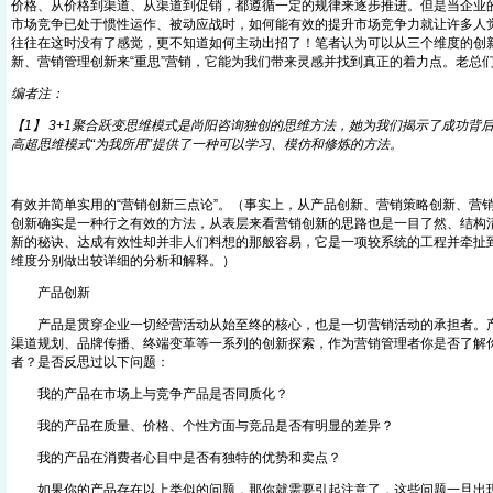
价格、从价格到渠道、从渠道到促销，都遵循一定的规律来逐步推进。但是当企业
市场竞争已处于惯性运作、被动应战时，如何能有效的提升市场竞争力就让许多人
往往在这时没有了感觉，更不知道如何主动出招了！笔者认为可以从三个维度的创
新、营销管理创新来“重思”营销，它能为我们带来灵感并找到真正的着力点。老总
编者注：
【1】 3+1聚合跃变思维模式是尚阳咨询独创的思维方法，她为我们揭示了成功背
高超思维模式“为我所用”提供了一种可以学习、模仿和修炼的方法。
有效并简单实用的“营销创新三点论”。（事实上，从产品创新、营销策略创新、营
创新确实是一种行之有效的方法，从表层来看营销创新的思路也是一目了然、结构
新的秘诀、达成有效性却并非人们料想的那般容易，它是一项较系统的工程并牵扯
维度分别做出较详细的分析和解释。）
产品创新
产品是贯穿企业一切经营活动从始至终的核心，也是一切营销活动的承担者。产
渠道规划、品牌传播、终端变革等一系列的创新探索，作为营销管理者你是否了解
者？是否反思过以下问题：
我的产品在市场上与竞争产品是否同质化？
我的产品在质量、价格、个性方面与竞品是否有明显的差异？
我的产品在消费者心目中是否有独特的优势和卖点？
如果你的产品存在以上类似的问题，那你就需要引起注意了，这些问题一旦出现