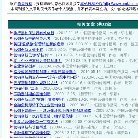
欢迎
作者投稿
，投稿即表明您已阅读并接受
本站投稿协议(http://www.emkt.com.cn/
本网刊登的文章均仅代表作者个人观点，并不代表本网立场。文中的论述和观
相 关 文 章（共33篇)
执行层如何进行有效创新
（2012-11-16, 中国营销传播网，作者：李志起）
营销创新中的另类思考
（2012-04-02, 中国营销传播网，作者：沈菏生）
英国“监狱旅馆”营销创新的启示
（2012-03-20, 中国营销传播网，作者：魏
营销创新无处不在
（2011-02-16, 中国营销传播网，作者：王志国）
营销创新已“黔驴技穷”？
（2010-09-17, 中国营销传播网，作者：蒋军）
本土企业严重缺乏营销创新力
（2010-08-29, 中国营销传播网，作者：沈坤
企业营销创新
（2010-07-26, 中国营销传播网，作者：宋玉锋）
路径依赖与营销创新：天敌还是夫妻？
（2010-05-16, 中国营销传播网，
营销创新的支点——“没有问题中的问题”
（2010-05-12, 中国营销传播网
浅探营销创新的思路和方法
（2010-04-16, 中国营销传播网，作者：周强）
“营销创新”二论
（2010-02-02, 中国营销传播网，作者：郑振飞）
不确定时期的营销创新
（2009-12-25, 《新营销》，作者：李颖）
营销创新出自“突破行业潜规则”
（2009-10-26, 中国营销传播网，作者：王
金融危机形势下的企业营销创新
（2009-08-03, 中国营销传播网，作者：
营销不是战争－－新营销环境下的营销创新策略
（2009-07-30, 中国
营销创新：执行是基础，细节是关键
（2009-06-16, 中国营销传播网，作
化妆品营销创新一定有方法
（2009-06-08, 中国营销传播网，作者：孙授诚
营销创新与价值再造
（2009-02-11, 《销售与市场》，作者：郭湛东）
金融危机下的营销创新
（2008-12-17, 中国营销传播网，作者：李奕廷）