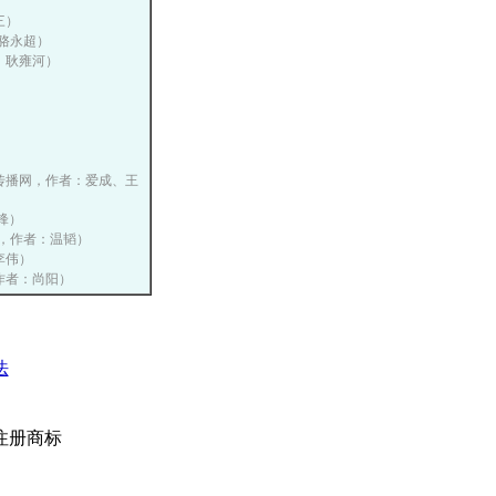
三）
：骆永超）
者：耿雍河）
）
）
国营销传播网，作者：爱成、王
战锋）
播网，作者：温韬）
、李伟）
网，作者：尚阳）
法
注册商标