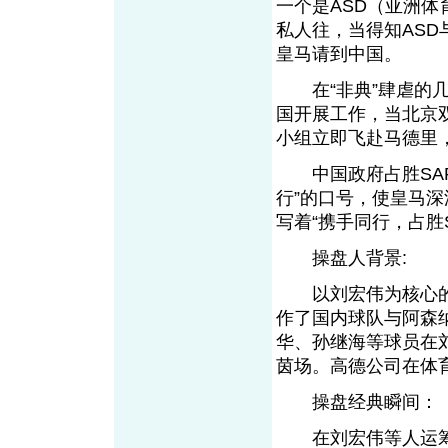
一个是ASD（亚洲体
私人往，当得知AS
皇马请到中国。
在“非典”肆虐的几
国开展工作，当北京
小组立即飞赴马德里
中国政府占胜SAR
行”的口号，使皇马
写着“携手同行，占胜
操盘人背景:
以刘宏伟为核心的高
作了国内球队与阿森
华、孙继海等球员在
茵场。高德公司在体
操盘经典瞬间：
在刘宏伟等人运筹