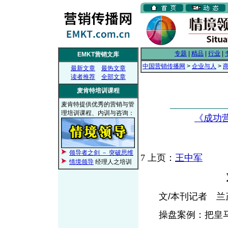
专题
|
精品
|
行业
|
EMKT营销文库
中国营销传播网
>
企业与人
>
最新文章
最热文章
读者推荐
全部文章
麦肯特培训课程
麦肯特提供优秀的营销与管
理培训课程、内训与咨询：
《成功
领导者之剑 － 突破思维
7
上页：
王中军
情境领导
经理人之培训
文/本刊记者 兰
操盘案例：把皇马