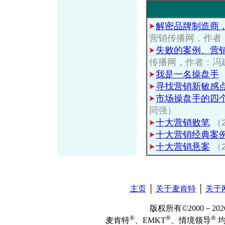
解密品牌制造商，
营销传播网，作者
失败的案例、营
传播网，作者：冯
我是一名操盘手
寻找营销新敏感
市场操盘手的四
同强）
十大营销败笔
（2
十大营销经典案
十大营销悬案
（2
主页
│
关于麦肯特
│
关于
版权所有©2000－2
®
®
®
麦肯特
、EMKT
、情境领导
均