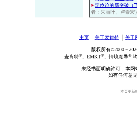
定位论的新突破（
者：朱丽叶、卢泰宏
主页
│
关于麦肯特
│
关于
版权所有©2000－2
®
®
®
麦肯特
、EMKT
、情境领导
均
未经书面明确许可，本网
如有任何意
本页更新时间: