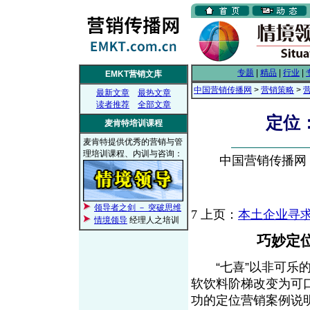
专题
|
精品
|
行业
|
EMKT营销文库
中国营销传播网
>
营销策略
>
最新文章
最热文章
读者推荐
全部文章
定位
麦肯特培训课程
麦肯特提供优秀的营销与管
理培训课程、内训与咨询：
中国营销传播网， 2
领导者之剑 － 突破思维
7
上页：
本土企业寻
情境领导
经理人之培训
巧妙定
“七喜”以非可乐的
软饮料阶梯改变为可
功的定位营销案例说