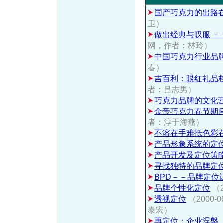
国产巧克力的出路
卫）
做出经典与叹服 
网，作者：林玲）
中国巧克力行业品
春）
吉百利：眼红礼品档
者：吕志男）
巧克力品牌的文化
金帝巧克力春节期
者：淳于海燕）
不溶在手难抵色彩
产品形象系统的定
产品开发及定位策
寻找独特的品牌定
BPD－－品牌定位
品牌个性化定位
（
透视定位
（2000
泰宏）
再定位：企业涅槃