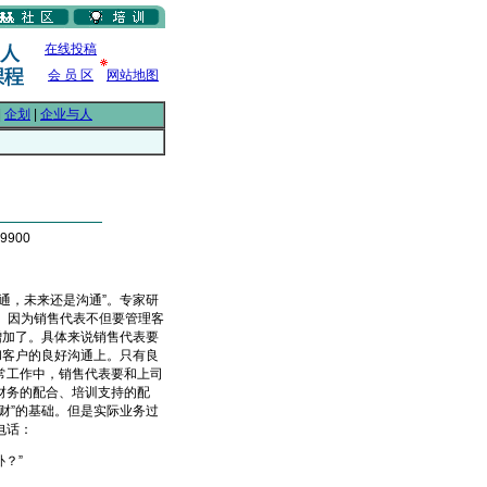
在线投稿
会 员 区
网站地图
|
企划
|
企业与人
9900
，未来还是沟通”。专家研
。因为销售代表不但要管理客
增加了。具体来说销售代表要
和客户的良好沟通上。只有良
常工作中，销售代表要和上司
财务的配合、培训支持的配
财”的基础。但是实际业务过
电话：
？”