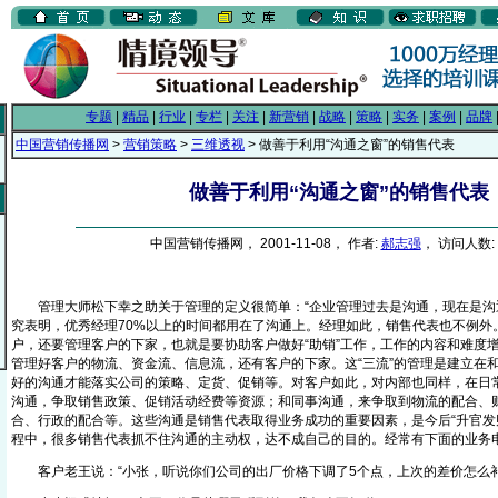
专题
|
精品
|
行业
|
专栏
|
关注
|
新营销
|
战略
|
策略
|
实务
|
案例
|
品牌
中国营销传播网
>
营销策略
>
三维透视
> 做善于利用“沟通之窗”的销售代表
做善于利用“沟通之窗”的销售代表
中国营销传播网， 2001-11-08， 作者:
郝志强
， 访问人数: 
管理大师松下幸之助关于管理的定义很简单：“企业管理过去是沟通，现在是沟通
究表明，优秀经理70%以上的时间都用在了沟通上。经理如此，销售代表也不例外
户，还要管理客户的下家，也就是要协助客户做好“助销”工作，工作的内容和难度
管理好客户的物流、资金流、信息流，还有客户的下家。这“三流”的管理是建立在
好的沟通才能落实公司的策略、定货、促销等。对客户如此，对内部也同样，在日
沟通，争取销售政策、促销活动经费等资源；和同事沟通，来争取到物流的配合、
合、行政的配合等。这些沟通是销售代表取得业务成功的重要因素，是今后“升官发
程中，很多销售代表抓不住沟通的主动权，达不成自己的目的。经常有下面的业务
客户老王说：“小张，听说你们公司的出厂价格下调了5个点，上次的差价怎么补