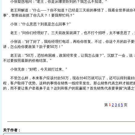
小张疑惑地问：“老王，你是从哪里听到的？我怎么不知道。”
老王辩解道：“什么-----？你不知道？已经是三天前的事情了，我看全世界就你
事”，警察叔叔抓了你几天？！要我帮忙吗？”
小张：“什么意思？到底是怎么回事？”
老王：“问你们经理好了。三天前政策就调了，也不打个招呼，太不够意思了，
小张说：“好了好了，我给经理打电话，再给你答复。不过，你这个月的款子要
讲，怎么给你要政策？款子要50万！”
老王说：“50万，恐怕有困难，政策经常变，让我怎么做？”。沉默了一会，说：
不过要按照最新的价格结算。”
小张无奈：“好吧，今天就打过来。”
不管怎么样，本来客户应该付款50万，现在付40万就可以了，还可以得到最好
程，客户取得了优势。这样的事情在销售一线经常发生。那么销售代表怎样才能把
的，而不要让客户牵着鼻子走？达到和客户的双赢呢？首先销售代表要掌握“沟通之
第
1
2
3
4
5
页
关于作者：