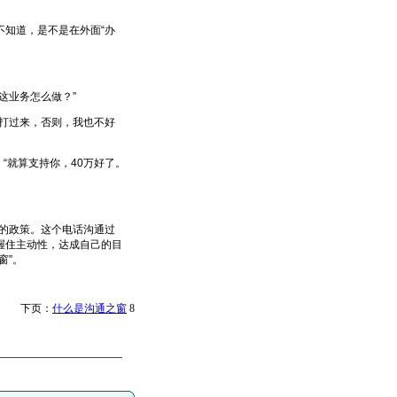
不知道，是不是在外面“办
这业务怎么做？”
打过来，否则，我也不好
“就算支持你，40万好了。
的政策。这个电话沟通过
握住主动性，达成自己的目
窗”。
 下页：
什么是沟通之窗
8