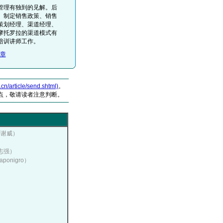
管理有独到的见解。后
、制定销售政策、销售
策划经理、渠道经理、
摩托罗拉的渠道模式有
培训讲师工作。
章
article/send.shtml)
。
点，敬请读者注意判断。
：谢威）
郝志强）
ponigro）
）