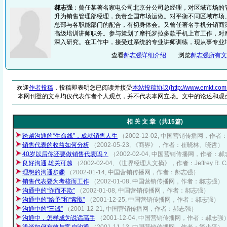
郝志强
：曾任某著名家电公司北京分公司总经理，对区域市场的
升为销售管理部经理，负责全国市场运做。对平衡不同区域市场
总部与各职能部门的配合，有切身体会。又曾任著名手机分销商
高级培训讲师职务。参与策划了摩托罗拉多款手机上市工作，对
深入研究。在工作中，接受过系统的专业讲师训练，现从事专业
查看
郝志强详细介绍
浏览
郝志强所有文
欢迎
作者投稿
，投稿即表明您已阅读并接受
本站投稿协议(http://www.emkt.com.cn/
本网刊登的文章均仅代表作者个人观点，并不代表本网立场。文中的论述和观
相 关 文 章（共15篇)
跨越沟通的“生命线”，成就销售人生
（2002-12-02, 中国营销传播网，作者
销售代表的收益如何分析
（2002-05-23, 《商界》，作者：崔晓林、晓哲）
40岁以后你还要做销售代表吗？
（2002-02-04, 中国营销传播网，作者：
良好沟通 雄关可越
（2002-02-04, 《世界经理人文摘》，作者：Jeffrey R. Ca
理想的沟通步骤
（2002-01-14, 中国营销传播网，作者：郝志强）
销售代表要为考核而工作
（2002-01-08, 中国营销传播网，作者：郝志强）
沟通中的“诈而不欺”
（2002-01-08, 中国营销传播网，作者：郝志强）
沟通中的“给予”和“索取”
（2001-12-25, 中国营销传播网，作者：郝志强）
沟通中的“三诚”
（2001-12-21, 中国营销传播网，作者：郝志强）
沟通中，怎样成为说话高手
（2001-12-04, 中国营销传播网，作者：郝志强