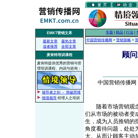
专题
|
精品
|
行业
|
EMKT营销文库
中国营销传播网
>
营销策略
>
最新文章
最热文章
读者推荐
全部文章
顾问
麦肯特培训课程
麦肯特提供优秀的营销与管
理培训课程、内训与咨询：
中国营销传播网， 2
领导者之剑 － 突破思维
情境领导
经理人之培训
随着市场营销观念
们从市场的被动者变
生，成为人员推销的
角度看待问题，处处
大。从而让顾客主动