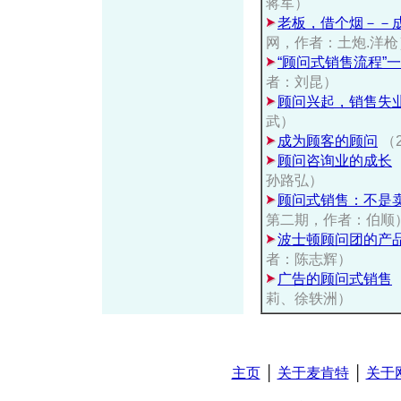
蒋军）
老板，借个烟－－
网，作者：土炮.洋枪
“顾问式销售流程”
者：刘昆）
顾问兴起，销售失
武）
成为顾客的顾问
（
顾问咨询业的成长
孙路弘）
顾问式销售：不是
第二期，作者：伯顺
波士顿顾问团的产
者：陈志辉）
广告的顾问式销售
莉、徐轶洲）
主页
│
关于麦肯特
│
关于