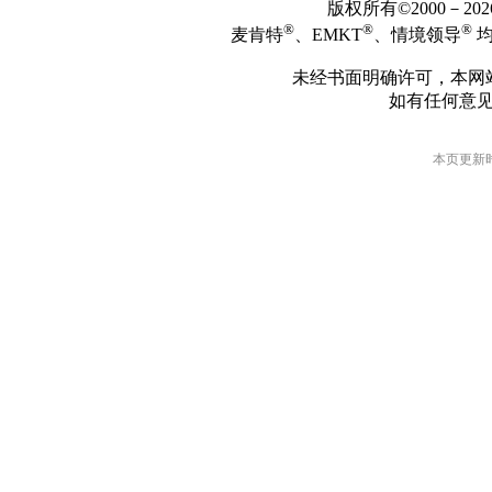
版权所有©2000－2
®
®
®
麦肯特
、EMKT
、情境领导
均
未经书面明确许可，本网
如有任何意
本页更新时间: