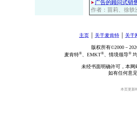
广告的顾问式销
作者：苗莉、徐轶
主页
│
关于麦肯特
│
关于
版权所有©2000－2
®
®
®
麦肯特
、EMKT
、情境领导
均
未经书面明确许可，本网
如有任何意
本页更新时间: