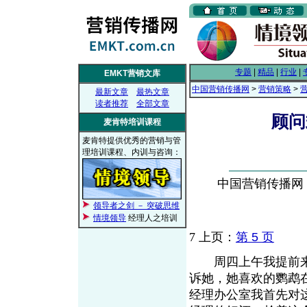
专题
|
精品
|
行业
|
EMKT营销文库
中国营销传播网
>
营销策略
>
最新文章
最热文章
读者推荐
全部文章
顾问
麦肯特培训课程
麦肯特提供优秀的营销与管
理培训课程、内训与咨询：
中国营销传播网， 2
领导者之剑 － 突破思维
情境领导
经理人之培训
7
上页：
第 5 页
周四上午我提前来
诉她，她喜欢的鹦鹉
经理办公室我首先对