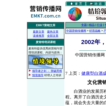
专题
|
精品
|
行业
|
EMKT营销文库
中国营销传播网
>
经营战略
>
最新文章
最热文章
读者推荐
全部文章
2002
麦肯特培训课程
麦肯特提供优秀的营销与管
理培训课程、内训与咨询：
中国营销传播网， 2
领导者之剑 － 突破思维
7
上页：
健康型白酒
情境领导
经理人之培训
文化营销
白酒业的发展历程
程。离开了白酒历史
蕴，就会失去大量的