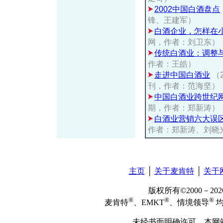
2002中国白酒盘点
锋、王建军）
白酒企业，怎样在
网，作者：刘卫东）
传统白酒业：调整
作者：王皓）
走进中国白酒业
（
刊，作者：范海坚）
中国白酒业跨世纪
期，作者：郑新涛）
白酒业营销六大误
作者：郑新涛、刘晓
主页
│
关于麦肯特
│
关于
版权所有©2000－2
®
®
®
麦肯特
、EMKT
、情境领导
均
未经书面明确许可，本网