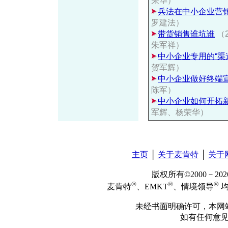
荣华）
兵法在中小企业营
罗建法）
带货销售谁坑谁
（2
朱军祥）
中小企业专用的“渠
贺军辉）
中小企业做好终端
陈军）
中小企业如何开拓
军辉、杨荣华）
主页
│
关于麦肯特
│
关于
版权所有©2000－2
®
®
®
麦肯特
、EMKT
、情境领导
均
未经书面明确许可，本网
如有任何意