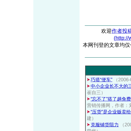
欢迎
作者投
(http:/
本网刊登的文章均仅
巧搭“便车”
（200
中小企业长不大的三
崔自三）
“忘不了”搭了趟免
营销传播网，作者：
“压货”是企业贩卖给
建）
克服铺货阻力
（200