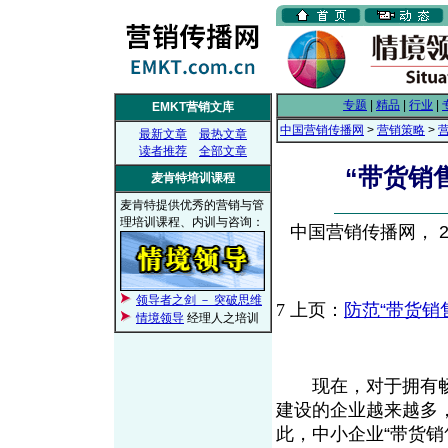
专题
|
精品
|
行业
|
EMKT营销文库
中国营销传播网
>
营销策略
>
最新文章
最热文章
读者推荐
全部文章
“带货销
麦肯特培训课程
麦肯特提供优秀的营销与管
理培训课程、内训与咨询：
中国营销传播网， 200
领导者之剑 － 突破思维
7
上页：
防范“带货销
情境领导
经理人之培训
现在，对于拥有畅
建设的企业越来越多
此，中小企业“带货销