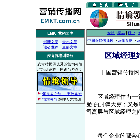
专题
|
精品
|
行业
|
EMKT营销文库
中国营销传播网
>
营销策略
>
最新文章
最热文章
读者推荐
全部文章
区域经理
麦肯特培训课程
麦肯特提供优秀的营销与管
理培训课程、内训与咨询：
中国营销传播网， 
领导者之剑 － 突破思维
区域经理作为一个特
情境领导
经理人之培训
受”的封疆大吏；又是
司高层与区域经理之
每个企业的都会在