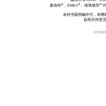
®
®
®
麦肯特
、EMKT
、情境领导
均
未经书面明确许可，本网
如有任何意
本页更新时间: