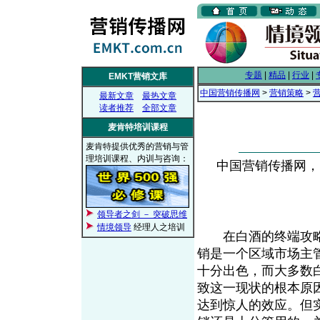
专题
|
精品
|
行业
|
EMKT营销文库
中国营销传播网
>
营销策略
>
最新文章
最热文章
读者推荐
全部文章
麦肯特培训课程
麦肯特提供优秀的营销与管
理培训课程、内训与咨询：
中国营销传播网， 20
领导者之剑 － 突破思维
情境领导
经理人之培训
在白酒的终端攻略
销是一个区域市场主
十分出色，而大多数
致这一现状的根本原
达到惊人的效应。但