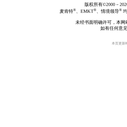
版权所有©2000－2
®
®
®
麦肯特
、EMKT
、情境领导
均
未经书面明确许可，本网
如有任何意
本页更新时间: