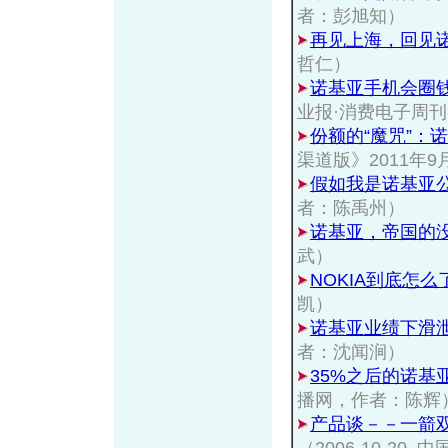
者：彭旭知）
再见上海，回见
哲仁）
诺基亚手机会圈
业报·消费电子周
份额的“魔咒”：
渠道版》2011年
假如我是诺基亚
者：陈禹州）
诺基亚，帝国的
武）
NOKIA到底怎么
凯）
诺基亚业绩下滑
者：沈闻涧）
35%之后的诺基
播网，作者：陈辉
产品谈－－一箭双