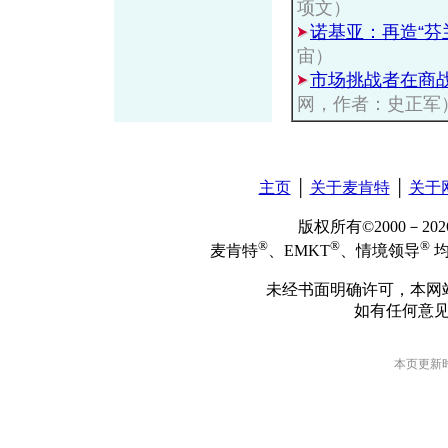
项文）
诺基亚：再造“芬
宙）
市场挑战者在商
网，作者：史正军
主页
│
关于麦肯特
│
关于
版权所有©2000－2
®
®
®
麦肯特
、EMKT
、情境领导
均
未经书面明确许可，本网
如有任何意
本页更新时间: