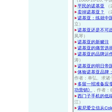
（2006-10-2
平民的诺基亚
（
卖掉诺基亚？
（
诺基亚：练就中
立）
诺基亚还是不可
凤琴）
诺基亚的新赌注
诺基亚的痛苦选
诺基亚的品牌运
涛）
诺基亚的明日帝
体验诺基亚品牌：
作者：单弘、求诸
多留一招准备应
功营销》
，作者：Ed
西门子手机的低
江）
索尼爱立信从Cold