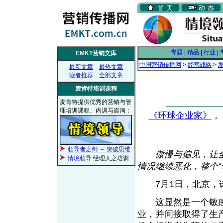
专题
|
精品
|
行业
|
EMKT营销文库
中国营销传播网
>
经营战略
>
最新文章
最热文章
读者推荐
全部文章
麦肯特培训课程
麦肯特提供优秀的营销与管
理培训课程、内训与咨询：
《环球企业家》
， 
领导者之剑 － 突破思维
傲慢与偏见，让
情境领导
经理人之培训
情况继续恶化，整个“
7月1日，北京，诺
这显然是一个敏感
业，并间接取得了生