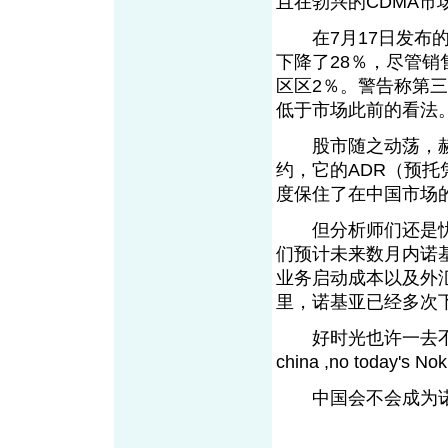
且在勃兴的CDMA
在7月17日发布的
下降了28％，尽管销
区区2％。警告称第
低于市场此前的看法
股市随之动荡，赫尔
约，它的ADR（预托
度保住了在中国市场
但分析师们还是忧心
们预计未来数月内诺
业务启动成本以及外
里，诺基亚已经多次
好时光也许一去不回
china ,no toda
中国会不会成为诺基