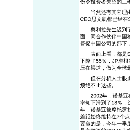
份令投资者失望的二
当然还有其它理由
CEO思文凯都已经在
奥利拉先生迟到了
面，同合作伙伴中国
督促中国公司的部下
表面上看，都是SA
下降了55％，JP摩根
压在渠道，做为全球
但在分析人士眼里
烦绝不止这些。
2002年，诺基亚
率却下滑到了18％，
年，诺基亚被摩托罗
差距始终维持在7个
要命的是，今年一季