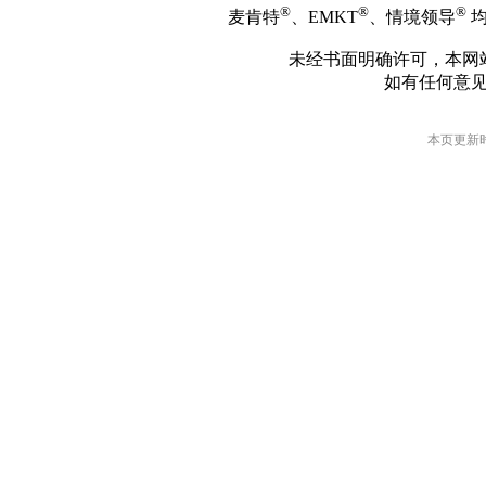
®
®
®
麦肯特
、EMKT
、情境领导
均
未经书面明确许可，本网
如有任何意
本页更新时间: