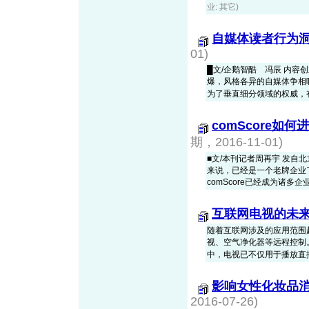
业: 其它)
自媒体读者行为
01)
█文/企鹅智酷 冯辰 内
爆，风格各异的自媒体争相
为了垂直细分领域的权威，有些
comScore如
期，2016-11-01)
■文/本刊记者周再宇 发自北
来说，已经是一个老牌企业了
comScore已经成为诸多企业
互联网电视的未
随着互联网涉及的应用范围
视、空气净化器等远程控制
中，电视已不仅用于播放直播节
影响女性化妆品
2016-07-26)