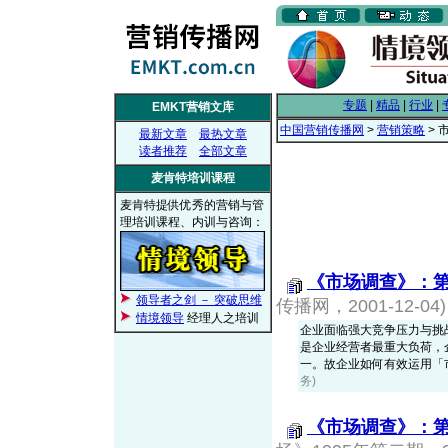
专题
|
精品
|
行业
|
EMKT营销文库
中国营销传播网
>
营销策略
> 
最新文章
最热文章
读者推荐
全部文章
麦肯特培训课程
麦肯特提供优秀的营销与管
理培训课程、内训与咨询：
《市场调查》：第
领导者之剑 － 突破思维
传播网，2001-12-04)
情境领导
经理人之培训
企业面临强大竞争压力与挑
是企业经营者最重大负荷，
一。故企业如何有效运用「
务)
《市场调查》：