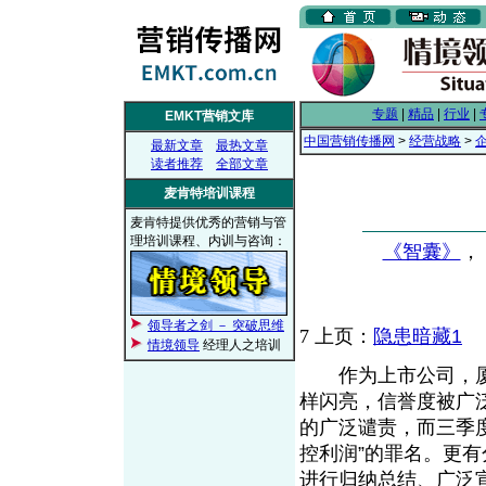
专题
|
精品
|
行业
|
EMKT营销文库
中国营销传播网
>
经营战略
>
最新文章
最热文章
读者推荐
全部文章
麦肯特培训课程
麦肯特提供优秀的营销与管
理培训课程、内训与咨询：
《智囊》
， 
领导者之剑 － 突破思维
7
上页：
隐患暗藏1
情境领导
经理人之培训
作为上市公司，厦新
样闪亮，信誉度被广
的广泛谴责，而三季
控利润”的罪名。更
进行归纳总结、广泛