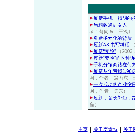
厦新手机：精明的
当精致遇到女人－－
者：翁向东、王浅）
夏新多元化的背后
厦新A8 书写神话
（
厦新“变脸”
（2003-
厦新“变脸”的Ｎ种
手机分销商路在何
厦新从年亏损1.98
网，作者：翁向东、
一次成功的产业突
网，作者：陈东）
厦新，舍长补短，
磊）
主页
│
关于麦肯特
│
关于