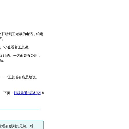
打听到王老板的电话，约定
下。
。”小张看着王总说。
设计的。一方面是办公用，
品。
……”王总若有所思地说。
下页：
打破沟通“坚冰”(2)
8
管理有独到的见解。后