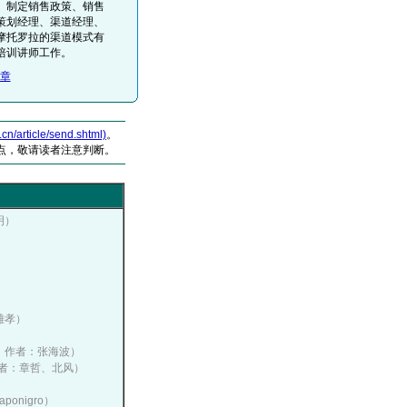
、制定销售政策、销售
策划经理、渠道经理、
摩托罗拉的渠道模式有
培训讲师工作。
章
article/send.shtml)
。
点，敬请读者注意判断。
明）
）
刘雄孝）
播网，作者：张海波）
，作者：章哲、北风）
ponigro）