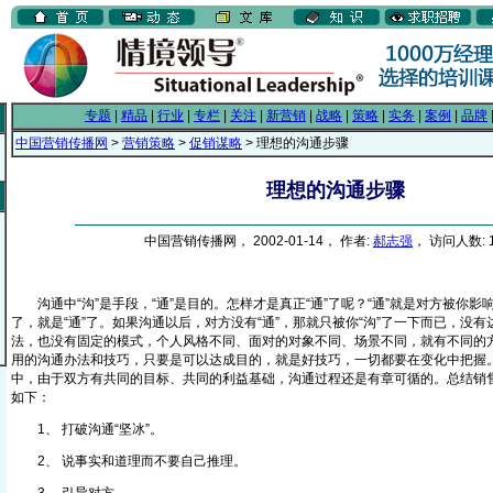
专题
|
精品
|
行业
|
专栏
|
关注
|
新营销
|
战略
|
策略
|
实务
|
案例
|
品牌
中国营销传播网
>
营销策略
>
促销谋略
> 理想的沟通步骤
理想的沟通步骤
中国营销传播网， 2002-01-14， 作者:
郝志强
， 访问人数: 1
沟通中“沟”是手段，“通”是目的。怎样才是真正“通”了呢？“通”就是对方被你影
了，就是“通”了。如果沟通以后，对方没有“通”，那就只被你“沟”了一下而已，没
法，也没有固定的模式，个人风格不同、面对的对象不同、场景不同，就有不同的
用的沟通办法和技巧，只要是可以达成目的，就是好技巧，一切都要在变化中把握
中，由于双方有共同的目标、共同的利益基础，沟通过程还是有章可循的。总结销
如下：
1、 打破沟通“坚冰”。
2、 说事实和道理而不要自己推理。