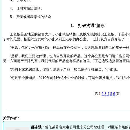
3、 引导对方。
4、 让对方做出结论。
5、 赞美或者表态式的结论
1、 打破沟通“坚冰”
王老板是某地区的销售大户，小张就任销售代表以来就想结识王老板。于是小张
了时间见面。按照约定的时间小张来到王老板的办公室。一进门双方自我介绍了一
“王总，你的办公室很别致，样品放在办公室里，天天就象看到自己的孩子一样
“是呀，我们主要做代理，也有自己开发的产品。这个办公室是专门请广告公司
另一方面是产品陈列室，我们代理的产品也有样品在这里。”王总边说边指着这些样
“您的下家来您这儿，你就可以展示产品，您也是半个推销员。”小张说。
“何只半个推销员，我10年前创办这个企业的时候，可是全职推销员，我们几个
第
1
2
3
4
5
6
页 
关于作者：
郝志强
：曾任某著名家电公司北京分公司总经理，对区域市场的