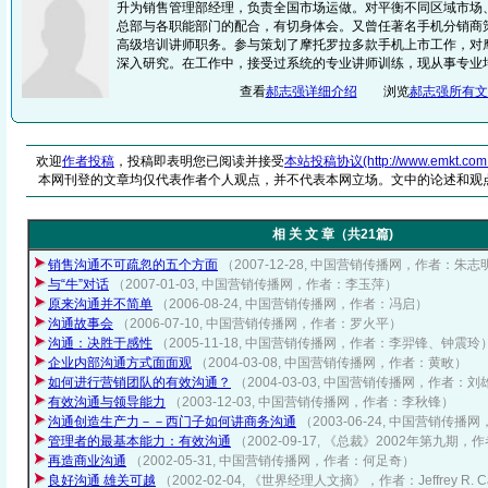
升为销售管理部经理，负责全国市场运做。对平衡不同区域市场
总部与各职能部门的配合，有切身体会。又曾任著名手机分销商
高级培训讲师职务。参与策划了摩托罗拉多款手机上市工作，对
深入研究。在工作中，接受过系统的专业讲师训练，现从事专业
查看
郝志强详细介绍
浏览
郝志强所有文
欢迎
作者投稿
，投稿即表明您已阅读并接受
本站投稿协议(http://www.emkt.com.cn/
本网刊登的文章均仅代表作者个人观点，并不代表本网立场。文中的论述和观
相 关 文 章（共21篇)
销售沟通不可疏忽的五个方面
（2007-12-28, 中国营销传播网，作者：朱志
与“牛”对话
（2007-01-03, 中国营销传播网，作者：李玉萍）
原来沟通并不简单
（2006-08-24, 中国营销传播网，作者：冯启）
沟通故事会
（2006-07-10, 中国营销传播网，作者：罗火平）
沟通：决胜于感性
（2005-11-18, 中国营销传播网，作者：李羿锋、钟震玲
企业内部沟通方式面面观
（2004-03-08, 中国营销传播网，作者：黄畋）
如何进行营销团队的有效沟通？
（2004-03-03, 中国营销传播网，作者：
有效沟通与领导能力
（2003-12-03, 中国营销传播网，作者：李秋锋）
沟通创造生产力－－西门子如何讲商务沟通
（2003-06-24, 中国营销传
管理者的最基本能力：有效沟通
（2002-09-17, 《总裁》2002年第九期
再造商业沟通
（2002-05-31, 中国营销传播网，作者：何足奇）
良好沟通 雄关可越
（2002-02-04, 《世界经理人文摘》，作者：Jeffrey R. Ca