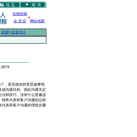
在线投稿
会 员 区
网站地图
|
企划
|
企业与人
3879
响了，甚至按你的意思做事情
有达成沟通目的。因此沟通无定
方法和技巧。没有什么普遍适
。销售代表和客户沟通的过程
售代表和客户沟通的理想步骤