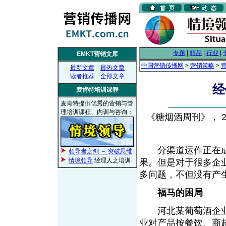
专题
|
精品
|
行业
|
EMKT营销文库
中国营销传播网
>
营销策略
>
最新文章
最热文章
读者推荐
全部文章
经
麦肯特培训课程
麦肯特提供优秀的营销与管
理培训课程、内训与咨询：
《糖烟酒周刊》， 200
分渠道运作正在成
领导者之剑 － 突破思维
情境领导
经理人之培训
果。但是对于很多企
多问题，不但没有产
福马的困局
河北某葡萄酒企业
业对产品按餐饮、商