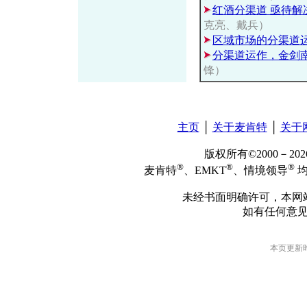
红酒分渠道 亟待解
克亮、戴兵）
区域市场的分渠道
分渠道运作，金剑
锋）
主页
│
关于麦肯特
│
关于
版权所有©2000－2
®
®
®
麦肯特
、EMKT
、情境领导
均
未经书面明确许可，本网
如有任何意
本页更新时间: