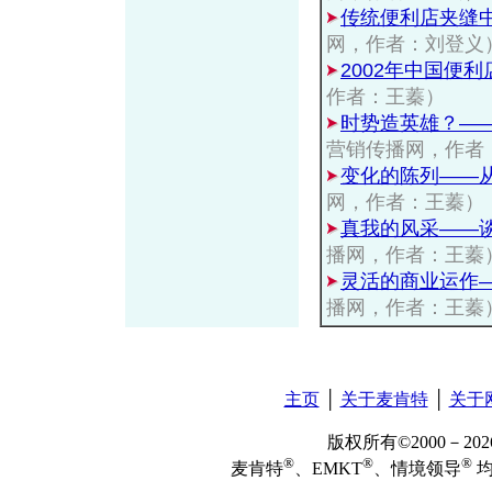
传统便利店夹缝
网，作者：刘登义
2002年中国便
作者：王蓁）
时势造英雄？——
营销传播网，作者
变化的陈列——从
网，作者：王蓁）
真我的风采——
播网，作者：王蓁
灵活的商业运作
播网，作者：王蓁
主页
│
关于麦肯特
│
关于
版权所有©2000－2
®
®
®
麦肯特
、EMKT
、情境领导
均