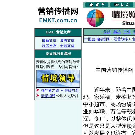
专题
|
精品
|
行业
|
EMKT营销文库
中国营销传播网
>
经营战略
>
最新文章
最热文章
读者推荐
全部文章
麦肯特培训课程
麦肯特提供优秀的营销与管
理培训课程、内训与咨询：
中国营销传播网， 2
近年来，随着中国
领导者之剑 － 突破思维
情境领导
经理人之培训
玛、家乐福、麦德龙
中小超市、商场纷纷
业如华联、万佳等积
深、变广，以整体优
但是这只是大型连锁
可以发展？也许有一