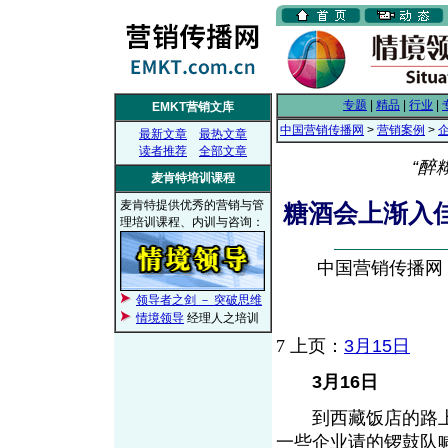
专题
|
精品
|
行业
|
EMKT营销文库
中国营销传播网
>
营销案例
>
最新文章
最热文章
读者推荐
全部文章
“醉
麦肯特培训课程
麦肯特提供优秀的营销与管
糖酒会上渐入
理培训课程、内训与咨询：
中国营销传播网， 2
领导者之剑 － 突破思维
情境领导
经理人之培训
7
上页：
3月15日
3月16日
到西藏饭店的路上
一些企业请的锣鼓队