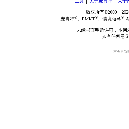
主页
│
关于麦肯特
│
关于
版权所有©2000－2
®
®
®
麦肯特
、EMKT
、情境领导
均
未经书面明确许可，本网
如有任何意
本页更新时间: