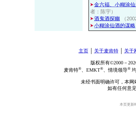
金六福、小糊涂仙
者：陈宇）
酒鬼酒探幽
（20
小糊涂仙酒的谋略
主页
│
关于麦肯特
│
关于
版权所有©2000－2
®
®
®
麦肯特
、EMKT
、情境领导
均
未经书面明确许可，本网
如有任何意
本页更新时间: