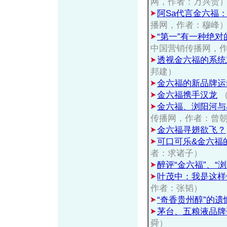
网，作者：万兴贵
阿Sa代言金六福
播网，作者：穆峰
“第一”有一种绝
中国营销传播网，
透视金六福的系统
邦建）
金六福的新品牌运
金六福携手汉龙
（
金六福、浏阳河与
传播网，作者：曾
金六福寻翅欲飞？
可口可乐&金六福
者：求诸子）
醉评“金六福”、“浏
叶茂中：我是这样
作者：张韬）
“奇香贵州醇”的遗
茅台、五粮液品牌
舜）