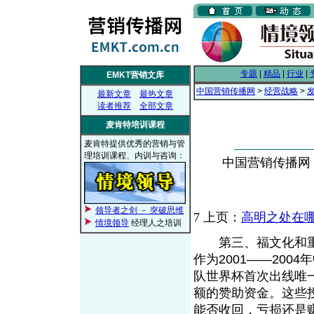
专题
|
精品
|
行业
|
EMKT营销文库
中国营销传播网
>
经营战略
>
最新文章
最热文章
读者推荐
全部文章
麦肯特培训课程
麦肯特提供优秀的营销与管
理培训课程、内训与咨询：
中国营销传播网， 2
领导者之剑 － 突破思维
7
上页：
高明之处在哪里
情境领导
经理人之培训
第三、福文化和重
作为2001——20
队世界杯首次出线唯
额的赞助资金。这些
能否收回，亏损还是