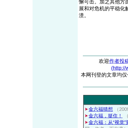
懈可击。加之其他方
展和对危机的平稳化解
溃。
欢迎
作者投
(http:/
本网刊登的文章均仅
金六福猜想
（20
金六福，挺住！
（
金六福：从“视觉”