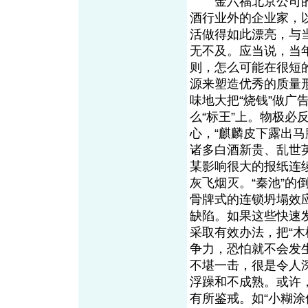
金六福北京公司的
酒行业外的企业家，
活做得如此漂亮，与
无不及。应当说，当年
则，怎么可能在很短
源来塑造优秀的质量
味地大把“烧钱”做广告
么“标王”上。物极
心，“麒麟皮下露出
诸多白酒新贵、乱世
某影响很大的报纸连
灰飞烟灭。“秦池”的
骨牌式的连锁坍塌效
缺陷。如果这些快速
采取有效办法，把“木
争力，恐怕就不会发
不堪一击，很是令人
浮躁和不成熟。或许
有所鉴戒。如“小糊涂