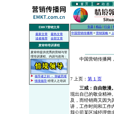
专题
|
精品
|
行业
|
EMKT营销文库
中国营销传播网
>
营销策略
>
最新文章
最热文章
读者推荐
全部文章
麦肯特培训课程
麦肯特提供优秀的营销与管
理培训课程、内训与咨询：
中国营销传播网， 2
领导者之剑 － 突破思维
7
上页：
第 1 页
情境领导
经理人之培训
三戒：自由散漫
现出自已的敬业精神
及，而经销商又因为
讲，工作时间和工作
我公司某区域经理曾