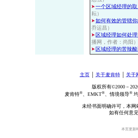
一个区域经理的取
耘）
如何有效的管辖你
乔运昌）
区域经理如何处理
播网，作者：尚阳
区域经理的苦辣酸
主页
│
关于麦肯特
│
关于
版权所有©2000－2
®
®
®
麦肯特
、EMKT
、情境领导
均
未经书面明确许可，本网
如有任何意
本页更新时间: