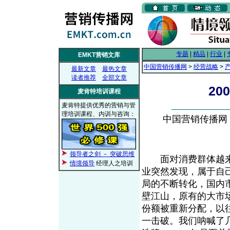
专题
|
精品
|
行业
|
EMKT营销文库
中国营销传播网
>
经营战略
>
最新文章
最热文章
读者推荐
全部文章
2
麦肯特培训课程
麦肯特提供优秀的营销与管
理培训课程、内训与咨询：
中国营销传播网， 2
领导者之剑 － 突破思维
面对消费群体越来
情境领导
经理人之培训
业突然发现，属于自
局的不断转化，国内
壁江山，原有的大市
份额被重新分配，以
一击破。我们呐喊了