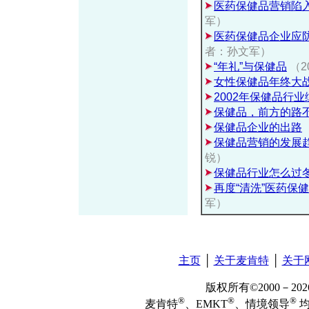
医药保健品营销陷
军）
医药保健品企业应防
者：孙文军）
“年礼”与保健品
（2
女性保健品年终大
2002年保健品行业
保健品，前方的路
保健品企业的出路
保健品营销的发展
锐）
保健品行业怎么过
再度“清洗”医药保
军）
主页
│
关于麦肯特
│
关于
版权所有©2000－2
®
®
®
麦肯特
、EMKT
、情境领导
均