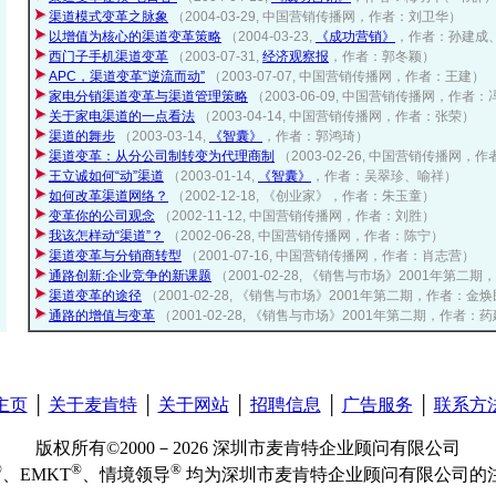
渠道模式变革之脉象
（2004-03-29, 中国营销传播网，作者：刘卫华）
以增值为核心的渠道变革策略
（2004-03-23,
《成功营销》
，作者：孙建成
西门子手机渠道变革
（2003-07-31,
经济观察报
，作者：郭冬颖）
APC，渠道变革“逆流而动”
（2003-07-07, 中国营销传播网，作者：王建）
家电分销渠道变革与渠道管理策略
（2003-06-09, 中国营销传播网，作者
关于家电渠道的一点看法
（2003-04-14, 中国营销传播网，作者：张荣）
渠道的舞步
（2003-03-14,
《智囊》
，作者：郭鸿琦）
渠道变革：从分公司制转变为代理商制
（2003-02-26, 中国营销传播网，
王立诚如何“动”渠道
（2003-01-14,
《智囊》
，作者：吴翠珍、喻祥）
如何改革渠道网络？
（2002-12-18, 《创业家》，作者：朱玉童）
变革你的公司观念
（2002-11-12, 中国营销传播网，作者：刘胜）
我该怎样动“渠道”？
（2002-06-28, 中国营销传播网，作者：陈宁）
渠道变革与分销商转型
（2001-07-16, 中国营销传播网，作者：肖志营）
通路创新:企业竞争的新课题
（2001-02-28, 《销售与市场》2001年第二
渠道变革的途径
（2001-02-28, 《销售与市场》2001年第二期，作者：金
通路的增值与变革
（2001-02-28, 《销售与市场》2001年第二期，作者：
主页
│
关于麦肯特
│
关于网站
│
招聘信息
│
广告服务
│
联系方
版权所有©2000－2026 深圳市麦肯特企业顾问有限公司
®
®
®
、EMKT
、情境领导
均为深圳市麦肯特企业顾问有限公司的