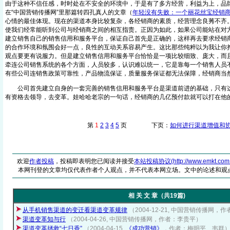
由于这种不信任感，时时处在不安全的环境中，于是有了多方经营，利益为上，品
在“中国营销传播网”里那篇转四孔真人的文章（
年轻没有失败：一个丽花丝宝经销
心情的最佳体现。现在的渠道本身比较复杂，各经销商的素质，经营理念良莠不齐
使我们经常能听到公司与经销商之间的相互指责。正因为如此，如果公司能站在对
建立销售自己的销售信用和服务平台，保证自己首先是正确的，这样再去要求经销
的合作环境和氛围会好一点，良性的互动关系容易产生。这比那些纯粹以为我让你
观点要更有说服力。但是建立销售信用和服务平台恰恰是一项比较细致、庞大，而
牵连公司销售系统的各个方面，人员较多，认识难以统一，它是靠每一个销售人员
有些公司连销售政策可靠性，产品物流保证，质量服务保证都无法保障，经销商
公司首先建立自身的一套完善的销售信用和服务平台是渠道前进的基础，只有这
有资格去领导，去变革。娃哈哈老宗的一句话，经销商的几亿预付款就可以打在他
第
1
2
3
4
5
页 下页：
如何进行渠道增值和
欢迎
作者投稿
，投稿即表明您已阅读并接受
本站投稿协议(http://www.emkt.com.cn/
本网刊登的文章均仅代表作者个人观点，并不代表本网立场。文中的论述和观
相 关 文 章（共19篇)
从手机销售渠道的变迁看渠道变革规律
（2004-12-21, 中国营销传播网，
渠道变革知与行
（2004-04-26, 中国营销传播网，作者：李贵平）
渠道变革拯救“七日香”
（2004-04-15,
《成功营销》
，作者：梅明平、韦群