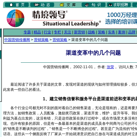
专题
|
精品
|
行业
|
专栏
|
关注
|
新营销
|
战略
|
策略
|
实务
|
案例
|
品牌
中国营销传播网
>
营销策略
>
营销策略
> 渠道变革中的几个问题
渠道变革中的几个问题
中国营销传播网， 2002-11-01， 作者:
张荣
， 访问人数: 7
最近阅读了许多关于渠道的文章，发现对渠道的现状与如何管理描绘较多，但大
此发表一些自己的看法。
1、建立销售信誉和服务平台是渠道前进和变革的
各个行业公司都无时不刻的面对着自己的销售渠道，无论是现有的，还是将要开
理方法，如销售政策，人员配备，激励奖罚政策，渠道开发，维护，提升等等。我
利益为基点出发的，这没有错，只是这些政策在执行过程中，或在市场里大多没有
现。也许有较多的原因，但是有一条最基本的是渠道的成员及各中间商与公司的不
的“销售是不断谈判的过程”，“ 销售是一个不断搏垒的过程”。甚至是广为流传的“经
话语。这些从一个侧面反映了厂家从一开始就潜意识把自己放在与渠道成员的对立