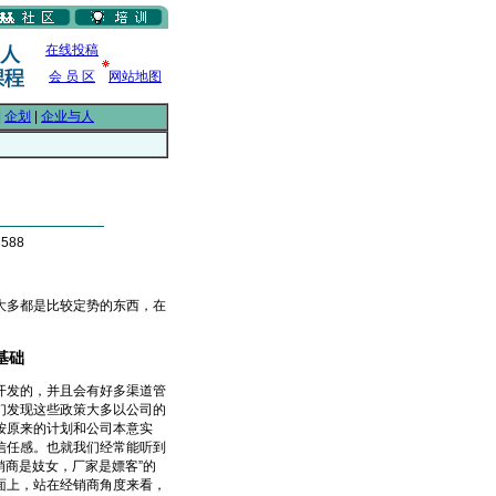
在线投稿
会 员 区
网站地图
|
企划
|
企业与人
588
多都是比较定势的东西，在
基础
发的，并且会有好多渠道管
们发现这些政策大多以公司的
按原来的计划和公司本意实
信任感。也就我们经常能听到
销商是妓女，厂家是嫖客”的
面上，站在经销商角度来看，