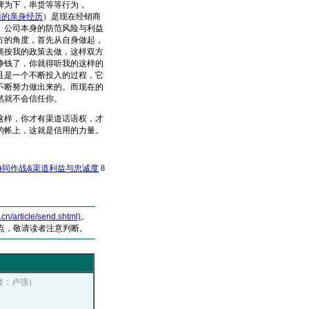
牌为下，串货等等行为，
商的亲身经历
）是现在经销商
。公司本身的防范风险与利益
方的角度，首先从自身做起，
商按我的政策去做，这样双方
挣钱了，你就得听我的这样的
且是一个不断投入的过程，它
不断努力做出来的。而现在的
当然就不会信任你。
样，你才有渠道话语权，才
的帐上，这就是信用的力量。
协同作战&渠道利益与忠诚度
8
article/send.shtml)
。
点，敬请读者注意判断。
作者：卢强）
）