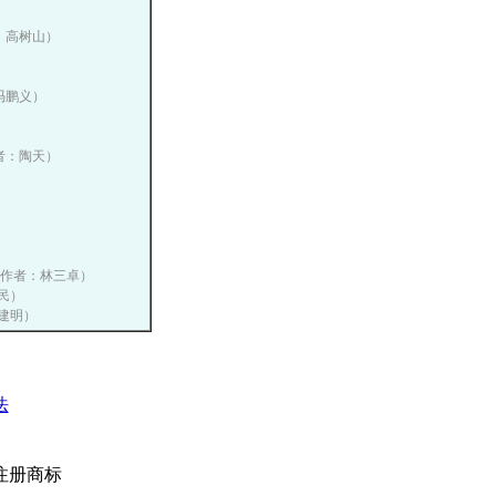
、高树山）
：冯鹏义）
作者：陶天）
期，作者：林三卓）
焕民）
药建明）
法
注册商标