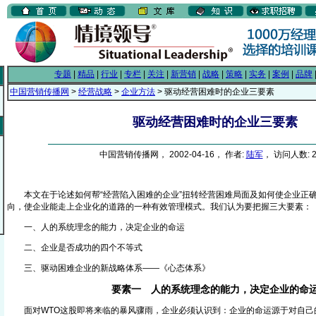
专题
|
精品
|
行业
|
专栏
|
关注
|
新营销
|
战略
|
策略
|
实务
|
案例
|
品牌
中国营销传播网
>
经营战略
>
企业方法
> 驱动经营困难时的企业三要素
驱动经营困难时的企业三要素
中国营销传播网， 2002-04-16， 作者:
陆军
， 访问人数: 2
本文在于论述如何帮“经营陷入困难的企业”扭转经营困难局面及如何使企业正
向，使企业能走上企业化的道路的一种有效管理模式。我们认为要把握三大要素：
一、人的系统理念的能力，决定企业的命运
二、企业是否成功的四个不等式
三、驱动困难企业的新战略体系——《心态体系》
要素一 人的系统理念的能力，决定企业的命
面对WTO这股即将来临的暴风骤雨，企业必须认识到：企业的命运源于对自己