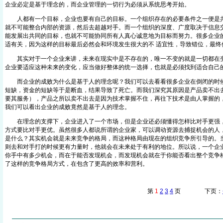
企业必定是基于理念的，而企业管理的一切行为必须从系统思考开始。
人都有一个目标，企业也要有自己的目标。一个组织存在的必要条件之一便是共
就不可能整合内部的资源，然后去超越对手。而一个组织的深度、广度取决于信息
能发展出共同的目标，也就不可能协同所有人真心诚意地为目标而努力。很多企业
适有关，因为这样的目标最后必然会和环境发生很大的不 适宜性，导致错位，最终
其实对于一个企业来讲，未来在现实中是不存在的，唯一不变的就是一切都在变
企业要适应这种未来的变化，应当做好整体的统一选择，也就是必须找到适合自己
而企业的成败为什么是基于人的理念呢？我们可以去看看很多企业在倒闭的时候
短缺，资金的短缺等于是断血，结果导致了死亡。而我们深究其原因是产品卖不出
要其服务），产品之所以卖不出去是因为技术掌握不住，再往下技术是由人掌握的
我们可以看出企业的成败竟然是基于人的理念。
在理念的支撑下，企业进入了一个市场，但是企业还必须懂得怎样比对手更强，
方式要比对手更优。虽然很多人都说所谓的企业家，可以调动资源去捕捉机会的人
是什么？其实机会就是未来竞争的格局，而这种格局由现在的组织竞争所引导的。
则去和对手打的时候更有力量时，他就会在未来处于有利的地位。所以说，一个企
你手中有多少机会，而在于能否发现机会，而发现机会就在于你能否看出整个竞争
了这样的竞争格局方式，在包含了更高的效率和营利。
第
1
2
3
4
页 下页：