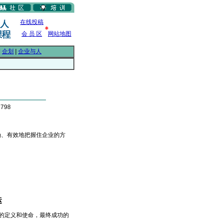
在线投稿
会 员 区
网站地图
|
企划
|
企业与人
798
确、有效地把握住企业的方
运
的定义和使命，最终成功的