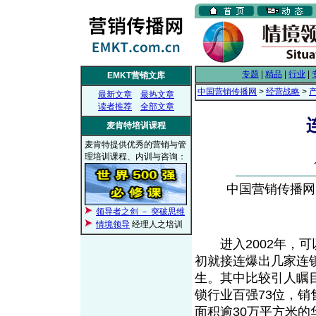
专题
|
精品
|
行业
|
EMKT营销文库
中国营销传播网
>
经营战略
>
最新文章
最热文章
读者推荐
全部文章
麦肯特培训课程
麦肯特提供优秀的营销与管
理培训课程、内训与咨询：
中国营销传播网， 
领导者之剑 － 突破思维
情境领导
经理人之培训
进入2002年，可
初就接连爆出几家连
生。其中比较引人瞩目
锁行业百强73位，销售
面积逾30万平方米的