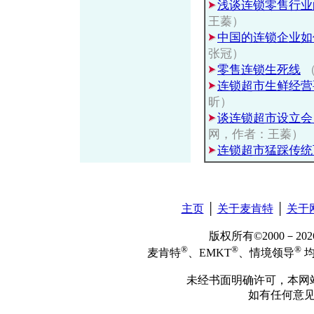
浅谈连锁零售行业
王蓁）
中国的连锁企业如
张冠）
零售连锁生死线
（
连锁超市生鲜经营
昕）
谈连锁超市设立会
网，作者：王蓁）
连锁超市猛踩传统
主页
│
关于麦肯特
│
关于
版权所有©2000－2
®
®
®
麦肯特
、EMKT
、情境领导
均
未经书面明确许可，本网
如有任何意