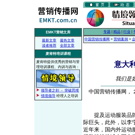
专题
|
精品
|
行业
|
EMKT营销文库
中国营销传播网
>
营销案例
>
最新文章
最热文章
读者推荐
全部文章
麦肯特培训课程
麦肯特提供优秀的营销与管
意大利
理培训课程、内训与咨询：
我们是如
领导者之剑 － 突破思维
中国营销传播网， 20
情境领导
经理人之培训
提及运动服装品牌
际巨头，此外，以李
近年来，国内外运动