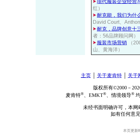
现代服装企业经营
红）
耐克能，我们为什
David Court、Anthon
耐克，品牌创意十
者：56品牌顾问网）
服装市场营销
（20
山、黄海洋）
主页
│
关于麦肯特
│
关于
版权所有©2000－2
®
®
®
麦肯特
、EMKT
、情境领导
均
未经书面明确许可，本网
如有任何意
本页更新时间: