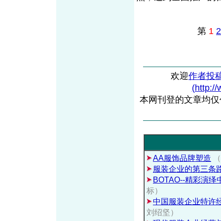
第
1
2
欢迎
作者投
(http:/
本网刊登的文章均仅
AA服饰品牌塑造
（
服装企业的第三条
BOTAO--精彩演
标）
中国服装企业特许
刘绍坚）