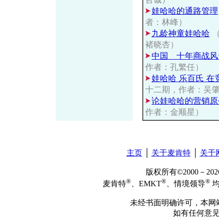
娃哈哈的通路管理
者：林峰）
九龄神童娃哈哈
（
褚晓杏）
中国 十年商战风
作者：孔繁任）
娃哈哈 乐百氏 在
十二期，作者：吴
论娃哈哈的营销原
作者：金顺星）
主页
│
关于麦肯特
│
关于
版权所有©2000－2
®
®
®
麦肯特
、EMKT
、情境领导
均
未经书面明确许可，本网
如有任何意