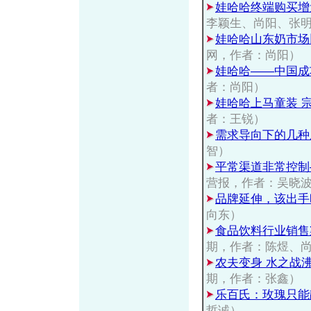
娃哈哈终端购买增
李颖生、尚阳、张
娃哈哈山东奶市场
网，作者：尚阳）
娃哈哈——中国成
者：尚阳）
娃哈哈上马童装 宗
者：王锐）
需求导向下的几种
智）
平常渠道非常控制
营报，作者：吴晓
品牌延伸，该出手
向东）
食品饮料行业销售
期，作者：陈煜、
农夫变身 水之战
期，作者：张鑫）
乐百氏：玫瑰只能
哲诚）