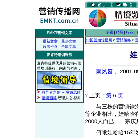
专题
|
精品
|
行业
|
EMKT营销文库
中国营销传播网
>
营销策略
>
最新文章
最热文章
读者推荐
全部文章
娃
麦肯特培训课程
麦肯特提供优秀的营销与管
理培训课程、内训与咨询：
南风窗
， 2001-
领导者之剑 － 突破思维
7
上页：
第 6 页
情境领导
经理人之培训
与三株的营销铁流战
等企业相比，娃哈哈
2000人而已——宗
俯瞰娃哈哈15年发