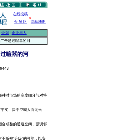
在线投稿
会 员 区
网站地图
|
企划
|
企业与人
产广告趟过喧嚣的河
趟过喧嚣的河
9443
种对市场的高度细分与对特
与平实，决不空喊大而无当
合成整的通透空间，强调邻
断被“升级”的可能，以安