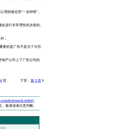
理的接近而“一见钟情”，
处进行非常理性的决策的。
无补；
重要的是广告不是为了与另
房地产公司上了广告公司的
4
页 下页：
第 3 页
8
article/send.shtml)
。
点，敬请读者注意判断。
徐海涛）