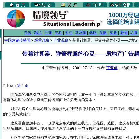
专题
|
精品
|
行业
|
专栏
|
关注
|
新营销
|
战略
|
策略
|
实务
|
案例
|
品牌
中国营销传播网
>
经营战略
>
产业观察
> 带着计算器、弹簧秤邀约心灵——房地
带着计算器、弹簧秤邀约心灵——房地产广告
中国营销传播网， 2001-07-18， 作者:
丁亚俊
， 访问人数: 
7
上页：
第 1 页
由简单的概念引申出鲜明的个性和识别性，在一个点上做足丰富的文化内涵。那
有群体心理的迫近，避免了传播层面上许多无谓的竞争；
对潜在客户生理与心理的诱导控制在“舒适性原则”的底线上，回归原始、素朴
的“享受与荣耀”；
建筑语言更加丰富，一改原先点条式的孤立状态，使花园、庭园、建筑有机地围
里的亲和感、归属感，使环境美学意义上的个性与直接的促销目的保持默契；
社区功能与家自身的功能更加完善，在电子时代，家或许应该像电脑一样，具有不