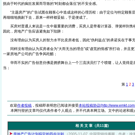
抚由于时代的疯狂发展而导致的“时刻都会落伍”的不安全感。
“主题房产”的广告试图在顾客心中造成这样的心理历程：由于定位与特定顾客层心
再细细地挑剔下去，原来一样样都妥贴，于是便成了。
买房对普通人来说是一生中最重要的消费，买房人是带着计算器、弹簧秤到售楼
因此，房地产广告应该避免如下陷阱：
没有理由认为买房人的智力水平比卖房者低，因此“伪利益点”的承诺实在于事
同样没有理由认为买房者会为“大而无当的理念”或“虚芜的情感”所打动，并且更
一家房地产公司的广告争风吃醋；
华而不实的广告创意仿佛是拥挤舞台上一个三流演员打了个喷嚏，让人觉得是
当；
第
1
2
3
欢迎
作者投稿
，投稿即表明您已阅读并接受
本站投稿协议(http://www.emkt.com.cn/
本网刊登的文章均仅代表作者个人观点，并不代表本网立场。文中的论述和观
相 关 文 章（共11篇)
房地产广告计划拟定的四步法则
（2005-11-07, 中国营销传播网，作者：