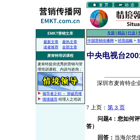
专题
|
精品
|
行业
|
EMKT营销文库
中国营销传播网
>
经营战略
>
最新文章
最热文章
读者推荐
全部文章
中央电视台200
麦肯特培训课程
麦肯特提供优秀的营销与管
理培训课程、内训与咨询：
深圳市麦肯特企业顾问
领导者之剑 － 突破思维
情境领导
经理人之培训
7
上页：
第 3 页
问题4：您如何
答）
回答：
当海尔凭