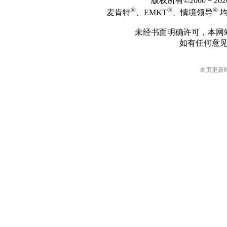
版权所有©2000－2
®
®
®
麦肯特
、EMKT
、情境领导
均
未经书面明确许可，本网
如有任何意
本页更新时间: