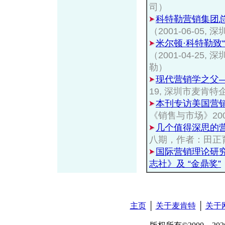
司）
科特勒营销集团
（2001-06-0
米尔顿·科特勒致
（2001-04-2
勒）
现代营销学之父
19, 深圳市麦肯
本刊专访美国营
《销售与市场》20
几个值得深思的
八期，作者：田正
国际营销理论研
志社》及 “金鼎奖”
主页
│
关于麦肯特
│
关于