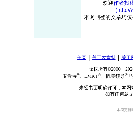
欢迎
作者投
(http:/
本网刊登的文章均仅
主页
│
关于麦肯特
│
关于
版权所有©2000－2
®
®
®
麦肯特
、EMKT
、情境领导
均
未经书面明确许可，本网
如有任何意
本页更新时间: