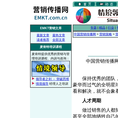
专题
|
精品
|
行业
|
EMKT营销文库
中国营销传播网
>
营销策略
>
最新文章
最热文章
读者推荐
全部文章
麦肯特培训课程
麦肯特提供优秀的营销与管
理培训课程、内训与咨询：
中国营销传播网， 
保持优秀的团队，
领导者之剑 － 突破思维
情境领导
经理人之培训
豪华而过气的全明星
看和解决，就不会
人才周期
做过销售的人都知
甚至全部地牺牲自己