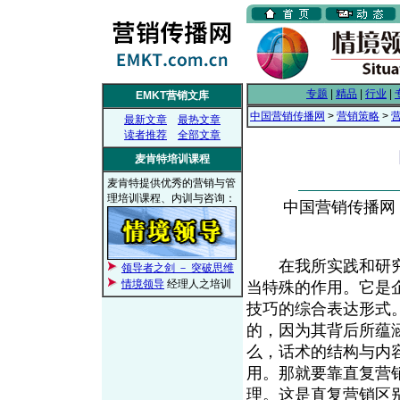
专题
|
精品
|
行业
|
EMKT营销文库
中国营销传播网
>
营销策略
>
最新文章
最热文章
读者推荐
全部文章
麦肯特培训课程
麦肯特提供优秀的营销与管
理培训课程、内训与咨询：
中国营销传播网， 2
在我所实践和研究
领导者之剑 － 突破思维
情境领导
经理人之培训
当特殊的作用。它是
技巧的综合表达形式
的，因为其背后所蕴
么，话术的结构与内
用。那就要靠直复营
理。这是直复营销区