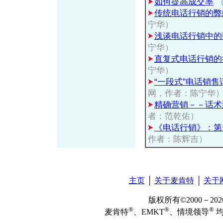
如何提高成交率
（
传统电话行销的弊
宁华）
浅谈电话行销中的
宁华）
直复式电话行销的
宁华）
“一段式”电话销
网，作者：陈宁华
精确营销－－话术
者：范乾佑）
《电话行销》：第
作者：陈辉吉）
主页
│
关于麦肯特
│
关于
版权所有©2000－2
®
®
®
麦肯特
、EMKT
、情境领导
均